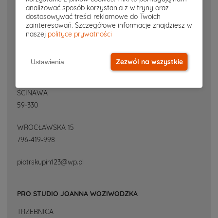
analizować sposób korzystania z witryny oraz
MŁYNARSKA 7
dostosowywać treści reklamowe do Twoich
71-314-94-85, 507-15-22-99
zainteresowań. Szczegółowe informacje znajdziesz w
naszej
polityce prywatności
bpnawrot@op.pl
Zezwól na wszystkie
Ustawienia
ADI SPÓŁKA Z OGRANICZONĄ ODPOWIEDZIALNOŚCIĄ
ŚCINAWA
59-330
WROCŁAWSKA 15
796-419-998
piotrskupin123@wp.pl
PRO STUDIO JOANNA WOZIWODZKA
TRZEBNICA