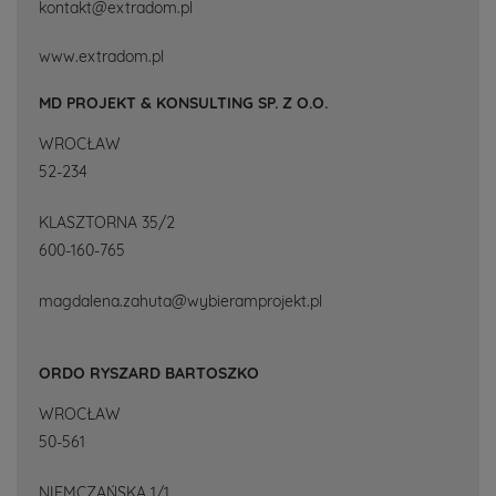
kontakt@extradom.pl
www.extradom.pl
MD PROJEKT & KONSULTING SP. Z O.O.
WROCŁAW
52-234
KLASZTORNA 35/2
600-160-765
magdalena.zahuta@wybieramprojekt.pl
ORDO RYSZARD BARTOSZKO
WROCŁAW
50-561
NIEMCZAŃSKA 1/1