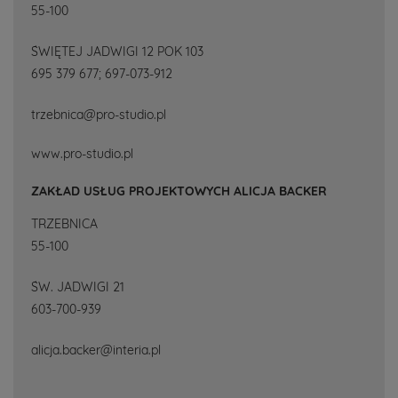
55-100
ŚWIĘTEJ JADWIGI 12 POK 103
695 379 677; 697-073-912
trzebnica@pro-studio.pl
www.pro-studio.pl
ZAKŁAD USŁUG PROJEKTOWYCH ALICJA BACKER
TRZEBNICA
55-100
ŚW. JADWIGI 21
603-700-939
alicja.backer@interia.pl