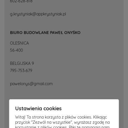
602-628-818
g.krystyniak@appkrystyniak.pl
BIURO BUDOWLANE PAWEŁ ONYŚKO
OLEŚNICA
56-400
BELGIJSKA 9
795-753-679
pawelonys@gmail.com
BIURO PROJEKTÓW "NAWROT" - ROMAN NAWROT
Ustawienia cookies
OLEŚNICA
Witaj! Ta strona korzysta z plików cookies. Klikając
56-400
przycisk "Zezwól na wszystkie", wyrażasz zgodę na
korzystanie z plików cookies. Pliki te pomagają nam