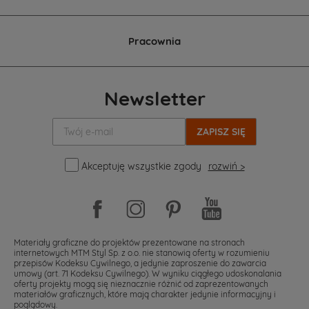
Pracownia
Newsletter
Twój
e-
mail:
Akceptuję wszystkie zgody
rozwiń >
Materiały graficzne do projektów prezentowane na stronach
internetowych MTM Styl Sp. z o.o. nie stanowią oferty w rozumieniu
przepisów Kodeksu Cywilnego, a jedynie zaproszenie do zawarcia
umowy (art. 71 Kodeksu Cywilnego). W wyniku ciągłego udoskonalania
oferty projekty mogą się nieznacznie różnić od zaprezentowanych
materiałów graficznych, które mają charakter jedynie informacyjny i
poglądowy.