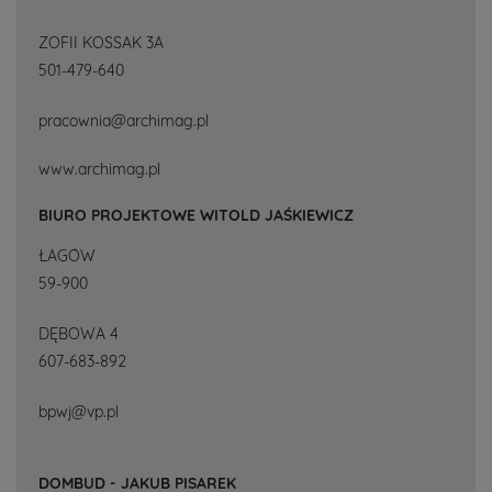
ZOFII KOSSAK 3A
501-479-640
pracownia@archimag.pl
www.archimag.pl
BIURO PROJEKTOWE WITOLD JAŚKIEWICZ
ŁAGÓW
59-900
DĘBOWA 4
607-683-892
bpwj@vp.pl
DOMBUD - JAKUB PISAREK