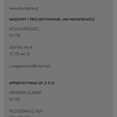
www.biurojanik.pl
NADZORY I PROJEKTOWANIE JAN MAGIEREWICZ
NOWOGRODZIEC
59-730
ASNYKA 44/4
75-731-64-72
j.magierewicz@interia.pl
APPKRYSTYNIAK SP. Z O.O.
OBORNIKI ŚLĄSKIE
55-120
PIŁSUDSKIEGO 18/5