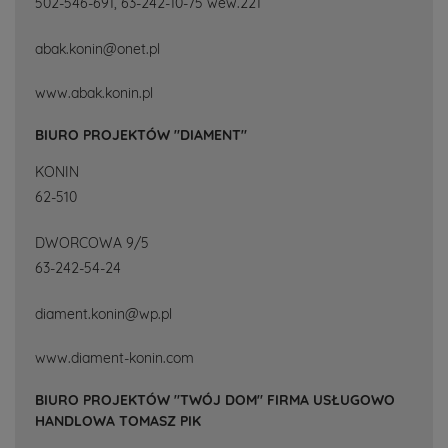
502-546-691, 63-242-10-75 wew.221
abak.konin@onet.pl
www.abak.konin.pl
BIURO PROJEKTÓW "DIAMENT"
KONIN
62-510
DWORCOWA 9/5
63-242-54-24
diament.konin@wp.pl
www.diament-konin.com
BIURO PROJEKTÓW "TWÓJ DOM" FIRMA USŁUGOWO
HANDLOWA TOMASZ PIK