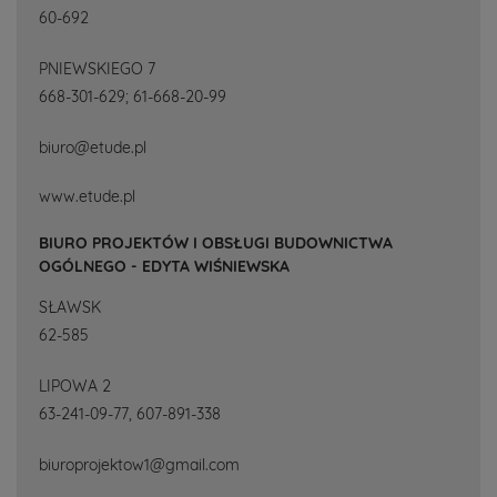
60-692
PNIEWSKIEGO 7
668-301-629; 61-668-20-99
biuro@etude.pl
www.etude.pl
BIURO PROJEKTÓW I OBSŁUGI BUDOWNICTWA
OGÓLNEGO - EDYTA WIŚNIEWSKA
SŁAWSK
62-585
LIPOWA 2
63-241-09-77, 607-891-338
biuroprojektow1@gmail.com