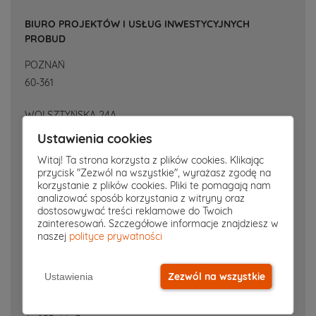
BIURO PROJEKTÓW I USŁUG INWESTYCYJNYCH
PROBUD
POZNAŃ
60-361
WOLSZTYŃSKA 24A
61-861-40-26
Ustawienia cookies
Witaj! Ta strona korzysta z plików cookies. Klikając
biuro@probud.poznan.pl
przycisk "Zezwól na wszystkie", wyrażasz zgodę na
korzystanie z plików cookies. Pliki te pomagają nam
www.probud.poznan.pl
analizować sposób korzystania z witryny oraz
dostosowywać treści reklamowe do Twoich
zainteresowań. Szczegółowe informacje znajdziesz w
FIRMA DOM PROJEKT - E. ZYSNARSKA & B. SZYNKOWSKI
naszej
polityce prywatności
POZNAŃ
61-881
Zezwól na wszystkie
Ustawienia
KWIATOWA 4