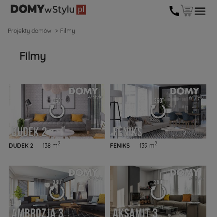
Projekty domów
Filmy
Filmy
2
2
DUDEK 2
138 m
FENIKS
139 m