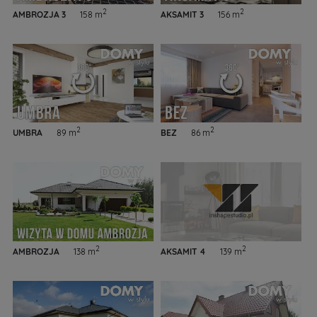
2
2
AMBROZJA 3
158 m
AKSAMIT 3
156 m
2
2
UMBRA
89 m
BEZ
86 m
2
2
AMBROZJA
138 m
AKSAMIT 4
139 m