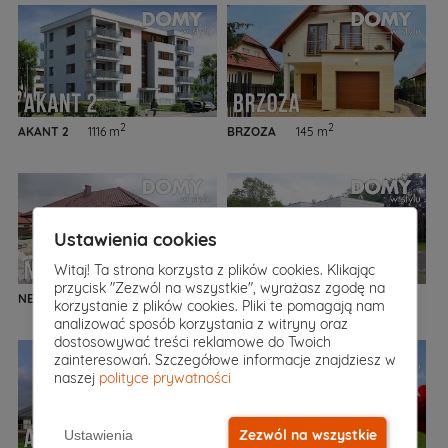
2
2
AKANT 2
1116 m
BRZOZA
145 m
Ustawienia cookies
Witaj! Ta strona korzysta z plików cookies. Klikając
przycisk "Zezwól na wszystkie", wyrażasz zgodę na
2
2
NEPTUN 5
129 m
APOLLO 2
240 m
korzystanie z plików cookies. Pliki te pomagają nam
analizować sposób korzystania z witryny oraz
dostosowywać treści reklamowe do Twoich
zainteresowań. Szczegółowe informacje znajdziesz w
naszej
polityce prywatności
Zezwól na wszystkie
Ustawienia