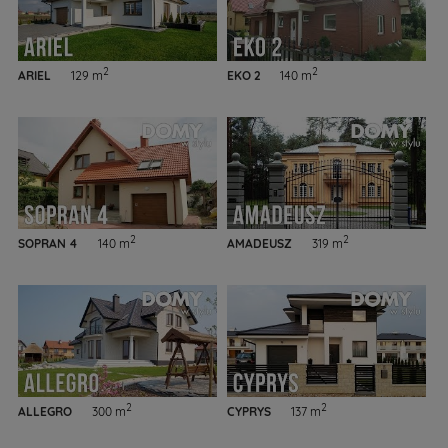
2
2
ARIEL
129 m
EKO 2
140 m
2
2
SOPRAN 4
140 m
AMADEUSZ
319 m
2
2
ALLEGRO
300 m
CYPRYS
137 m