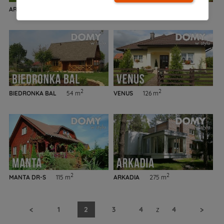
2
2
ARIZONA 2
173 m
ARIA 2
151 m
2
2
BIEDRONKA BAL
54 m
VENUS
126 m
2
2
MANTA DR-S
115 m
ARKADIA
275 m
<
1
2
3
4
z
4
>