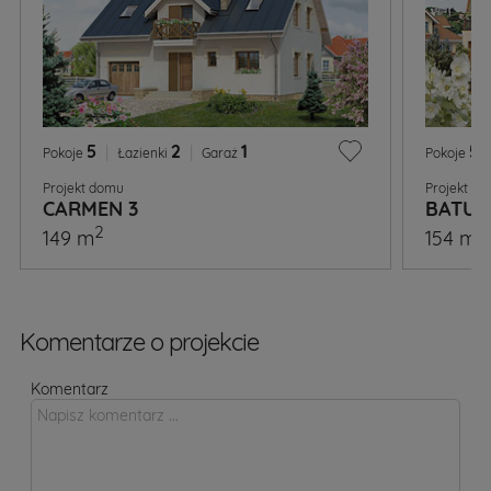
5
|
2
|
1
5
|
Pokoje
Łazienki
Garaż
Pokoje
Projekt domu
Projekt d
CARMEN 3
BATUT
2
2
149 m
154 m
Komentarze o projekcie
Komentarz