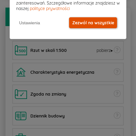
zainteresowań. Szczegółowe informacje znajdziesz w
naszej
polityce prywatności
Bezpłatny
PAKIET DODATKÓW
Zezwól na wszystkie
Ustawienia
Rzut w skali 1:500
pobierz
▸
Charakterystyka energetyczna
Zgoda na zmiany
Dziennik budowy