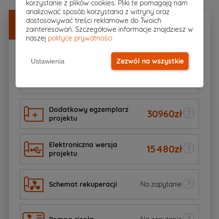
korzystanie z plików cookies. Pliki te pomagają nam
analizować sposób korzystania z witryny oraz
Dodatki
w
DOBREJ CENIE
dostosowywać treści reklamowe do Twoich
zainteresowań. Szczegółowe informacje znajdziesz w
Zamów razem z projektem
naszej
polityce prywatności
Zezwól na wszystkie
Ustawienia
Kosztorys budowlany
Na zapytanie
Dodatkowy egzemplarz
30960
zł
projektu
Elektroniczna wersja
15480
zł
projektu
Schemat rekuperacji
Na zapytanie