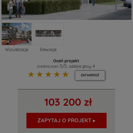
Wizualizacje
Elewacje
Oceń projekt
5
/
5
,
4
średnia ocen:
oddane głosy:
☆
☆
☆
☆
☆
ZATWIERDŹ
103 200 zł