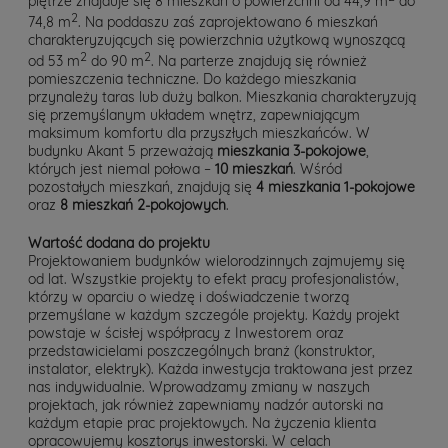
piętrze znajduje się 8 mieszkań o powierzchni od 44,9 m
do
2
74,8 m
. Na poddaszu zaś zaprojektowano 6 mieszkań
charakteryzujących się powierzchnia użytkową wynoszącą
2
2
od 53 m
do 90 m
. Na parterze znajdują się również
pomieszczenia techniczne. Do każdego mieszkania
przynależy taras lub duży balkon. Mieszkania charakteryzują
się przemyślanym układem wnętrz, zapewniającym
maksimum komfortu dla przyszłych mieszkańców. W
budynku Akant 5 przeważają
mieszkania 3-pokojowe
,
których jest niemal połowa –
10 mieszkań
. Wśród
pozostałych mieszkań, znajdują się
4 mieszkania 1-pokojowe
oraz
8 mieszkań 2-pokojowych
.
Wartość dodana do projektu
Projektowaniem budynków wielorodzinnych zajmujemy się
od lat. Wszystkie projekty to efekt pracy profesjonalistów,
którzy w oparciu o wiedzę i doświadczenie tworzą
przemyślane w każdym szczególe projekty. Każdy projekt
powstaje w ścisłej współpracy z Inwestorem oraz
przedstawicielami poszczególnych branż (konstruktor,
instalator, elektryk). Każda inwestycja traktowana jest przez
nas indywidualnie. Wprowadzamy zmiany w naszych
projektach, jak również zapewniamy nadzór autorski na
każdym etapie prac projektowych. Na życzenia klienta
opracowujemy kosztorys inwestorski. W celach