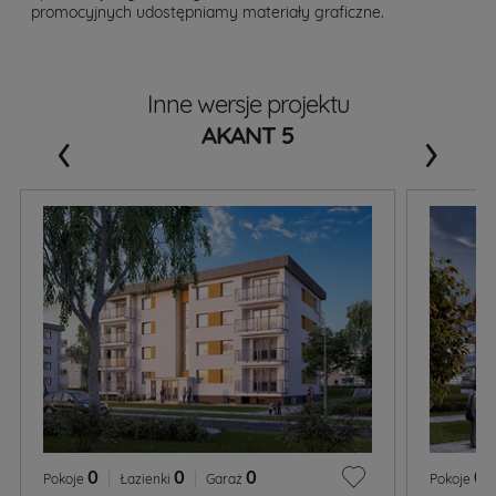
promocyjnych udostępniamy materiały graficzne.
Inne wersje projektu
‹
›
AKANT 5
0
|
0
|
0
0
Pokoje
Łazienki
Garaż
Pokoje