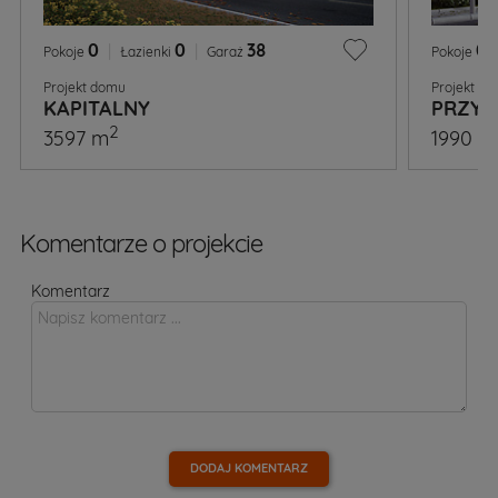
0
|
0
|
38
0
Pokoje
Łazienki
Garaż
Pokoje
Projekt domu
Projekt d
KAPITALNY
PRZYT
2
3597 m
1990 m
Komentarze o projekcie
Komentarz
DODAJ KOMENTARZ