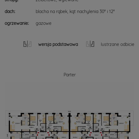
dach:
blacha na rąbek, kąt nachylenia 30° i 12°
ogrzewanie:
gazowe
wersja podstawowa
lustrzane odbicie
Parter