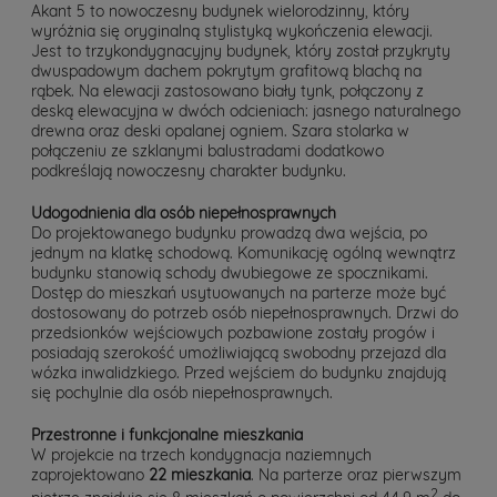
Akant 5 to nowoczesny budynek wielorodzinny, który
wyróżnia się oryginalną stylistyką wykończenia elewacji.
Jest to trzykondygnacyjny budynek, który został przykryty
dwuspadowym dachem pokrytym grafitową blachą na
rąbek. Na elewacji zastosowano biały tynk, połączony z
deską elewacyjna w dwóch odcieniach: jasnego naturalnego
drewna oraz deski opalanej ogniem. Szara stolarka w
połączeniu ze szklanymi balustradami dodatkowo
podkreślają nowoczesny charakter budynku.
Udogodnienia dla osób niepełnosprawnych
Do projektowanego budynku prowadzą dwa wejścia, po
jednym na klatkę schodową. Komunikację ogólną wewnątrz
budynku stanowią schody dwubiegowe ze spocznikami.
Dostęp do mieszkań usytuowanych na parterze może być
dostosowany do potrzeb osób niepełnosprawnych. Drzwi do
przedsionków wejściowych pozbawione zostały progów i
posiadają szerokość umożliwiającą swobodny przejazd dla
wózka inwalidzkiego. Przed wejściem do budynku znajdują
się pochylnie dla osób niepełnosprawnych.
Przestronne i funkcjonalne mieszkania
W projekcie na trzech kondygnacja naziemnych
zaprojektowano
22 mieszkania
. Na parterze oraz pierwszym
2