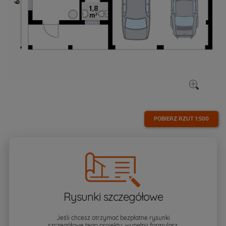
POBIERZ RZUT
1:500
Rysunki szczegółowe
Jeśli chcesz otrzymać bezpłatne rysunki
szczegółowe tego projektu, wypełnij formularz.