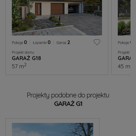
0
|
0
|
2
0
Pokoje
Łazienki
Garaż
Pokoje
Projekt domu
Projekt d
GARAŻ G18
GARAŻ
2
2
57 m
45 m
Projekty podobne do projektu
GARAŻ G1