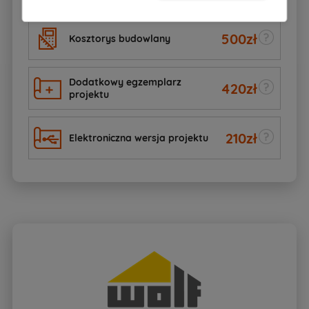
500
zł
Kosztorys budowlany
Dodatkowy egzemplarz
420
zł
projektu
210
zł
Elektroniczna wersja projektu