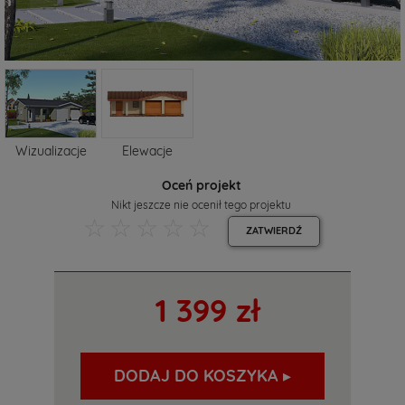
Wizualizacje
Elewacje
Oceń projekt
Nikt jeszcze nie ocenił tego projektu
☆
☆
☆
☆
☆
ZATWIERDŹ
1 399 zł
DODAJ DO KOSZYKA ▸