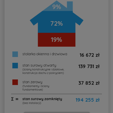
9%
72%
19%
stolarka okienna i drzwiowa
16 672 zł
stan surowy otwarty
139 731 zł
(ściany konstrukcyjne i działowe,
konstrukcja dachu z pokryciem)
stan zerowy
37 852 zł
(fundamenty i ściany
fundamentowe)
∑ =
stan surowy zamknięty
194 255 zł
(bez instalacji)