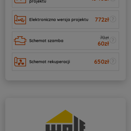
projektu
772
zł
Elektroniczna wersja projektu
70zł
Schemat szamba
60
zł
650
zł
Schemat rekuperacji