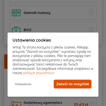
Dziennik budowy
BIOZ
Ustawienia cookies
Witaj! Ta strona korzysta z plików cookies. Klikając
przycisk "Zezwól na wszystkie", wyrażasz zgodę na
korzystanie z plików cookies. Pliki te pomagają nam
Dodatki
w
DOBREJ CENIE
analizować sposób korzystania z witryny oraz
dostosowywać treści reklamowe do Twoich
Zamów razem z projektem
zainteresowań. Szczegółowe informacje znajdziesz w
naszej
polityce prywatności
Zezwól na wszystkie
Ustawienia
600zł
Kosztorys budowlany
400
zł
Dodatkowy egzemplarz
1545
zł