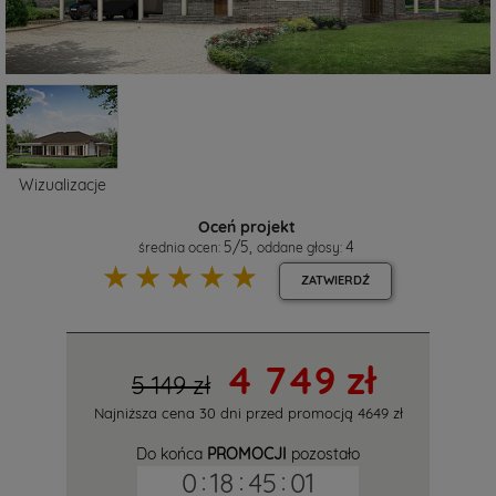
Wizualizacje
Oceń projekt
5
/
5
,
4
średnia ocen:
oddane głosy:
☆
☆
☆
☆
☆
ZATWIERDŹ
4 749 zł
5 149 zł
Najniższa cena 30 dni przed promocją
4649 zł
Do końca
PROMOCJI
pozostało
0
:
18
:
45
:
00