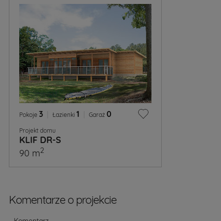
3
|
1
|
0
Pokoje
Łazienki
Garaż
Projekt domu
KLIF DR-S
2
90 m
Komentarze o projekcie
Komentarz