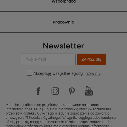
Współpraca
Pracownia
Newsletter
Twój
e-
mail:
Akceptuję wszystkie zgody
rozwiń >
Materiały graficzne do projektów prezentowane na stronach
internetowych MTM Styl Sp. z o.o. nie stanowią oferty w rozumieniu
przepisów Kodeksu Cywilnego, a jedynie zaproszenie do zawarcia
umowy (art. 71 Kodeksu Cywilnego). W wyniku ciągłego udoskonalania
oferty projekty mogą się nieznacznie różnić od zaprezentowanych
materiałów graficznych, które mają charakter jedynie informacyjny i