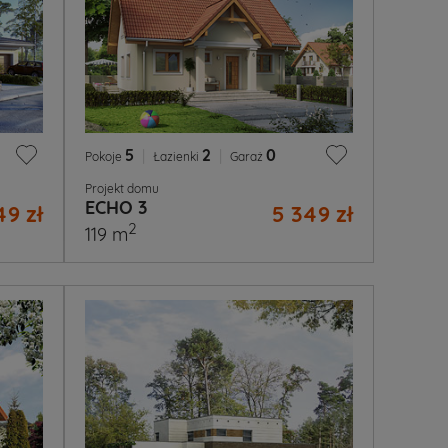
5
|
2
|
0
Pokoje
Łazienki
Garaż
Projekt domu
ECHO 3
49 zł
5 349 zł
2
119 m