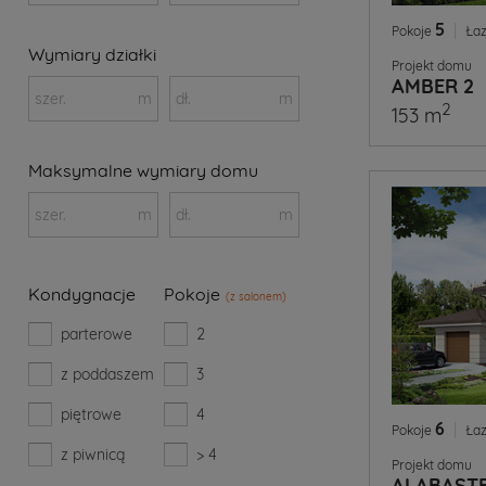
5
|
Pokoje
Łaz
Wymiary działki
Projekt domu
AMBER 2
szer.
m
dł.
m
2
153 m
Maksymalne wymiary domu
szer.
m
dł.
m
Kondygnacje
Pokoje
(z salonem)
parterowe
2
z poddaszem
3
piętrowe
4
6
|
Pokoje
Łaz
z piwnicą
> 4
Projekt domu
ALABAST