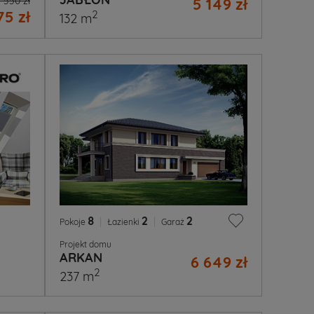
 550 zł
5 149 zł
75 zł
2
132 m
8
|
2
|
2
Pokoje
Łazienki
Garaż
Projekt domu
ARKAN
6 649 zł
2
237 m