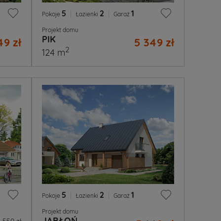
5
|
2
|
1
Pokoje
Łazienki
Garaż
Projekt domu
PIK
49 zł
5 349 zł
2
124 m
5
|
2
|
1
Pokoje
Łazienki
Garaż
Projekt domu
JABŁOŃ