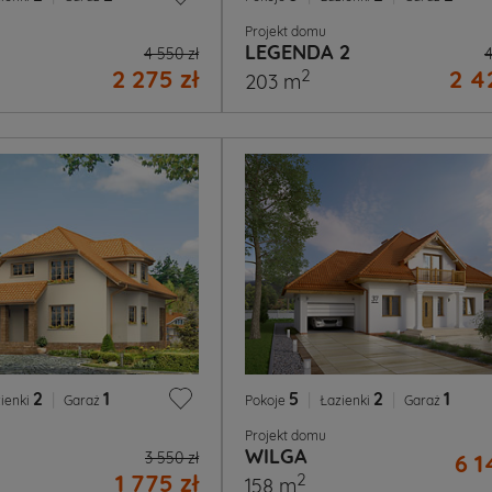
Projekt domu
LEGENDA 2
4 550 zł
4
2 275 zł
2 4
2
203 m
2
|
1
5
|
2
|
1
ienki
Garaż
Pokoje
Łazienki
Garaż
Projekt domu
WILGA
3 550 zł
6 1
1 775 zł
2
158 m