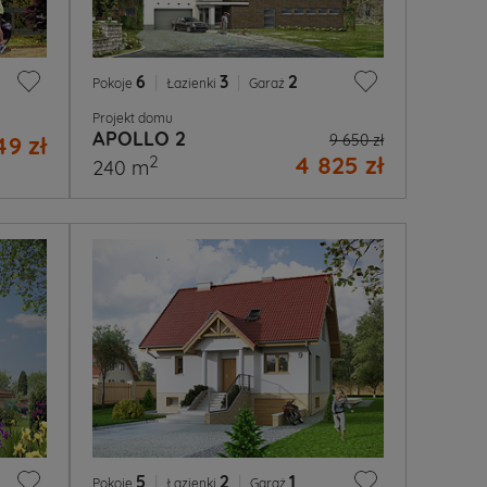
6
|
3
|
2
Pokoje
Łazienki
Garaż
Projekt domu
APOLLO 2
9 zł
9 650 zł
4 825 zł
2
240 m
5
|
2
|
1
Pokoje
Łazienki
Garaż