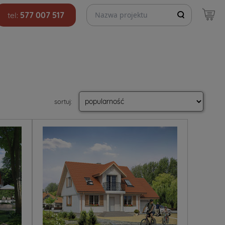
Szukaj projektów
tel:
577 007 517
sortuj
: