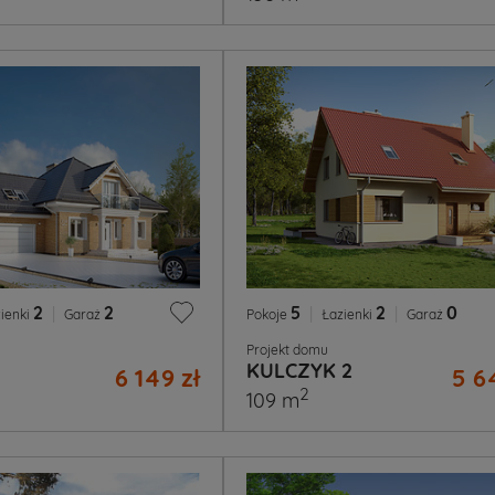
2
|
2
5
|
2
|
0
ienki
Garaż
Pokoje
Łazienki
Garaż
Projekt domu
KULCZYK 2
6 149 zł
5 6
2
109 m