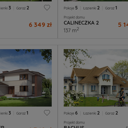
3
|
2
5
|
2
|
1
ienki
Garaż
Pokoje
Łazienki
Garaż
Projekt domu
CALINECZKA 2
6 349 zł
5 1
2
137 m
3
|
1
6
|
2
|
2
ienki
Garaż
Pokoje
Łazienki
Garaż
Projekt domu
ER
BACHUS