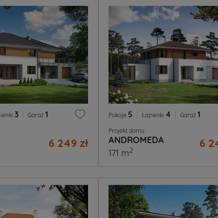
3
|
1
5
|
4
|
1
ienki
Garaż
Pokoje
Łazienki
Garaż
Projekt domu
ANDROMEDA
6 249 zł
6 2
2
171 m