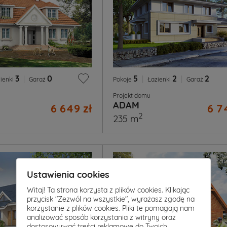
3
|
0
5
|
2
|
2
ienki
Garaż
Pokoje
Łazienki
Garaż
Projekt domu
ADAM
6 649 zł
6 7
2
235 m
Ustawienia cookies
Witaj! Ta strona korzysta z plików cookies. Klikając
przycisk "Zezwól na wszystkie", wyrażasz zgodę na
korzystanie z plików cookies. Pliki te pomagają nam
analizować sposób korzystania z witryny oraz
dostosowywać treści reklamowe do Twoich