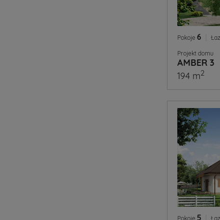
6
|
Pokoje
Łaz
Projekt domu
AMBER 3
2
194 m
5
|
Pokoje
Łaz