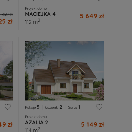
Projekt domu
MACIEJKA 4
 850 zł
5 649 zł
25 zł
2
112 m
5
|
2
|
1
Pokoje
Łazienki
Garaż
Projekt domu
AZALIA 2
49 zł
5 149 zł
2
114 m