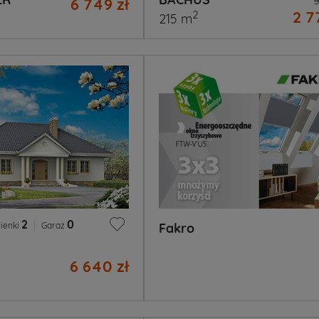
6 749 zł
5
2 7
2
215 m
2
|
0
ienki
Garaż
Fakro
6 640 zł