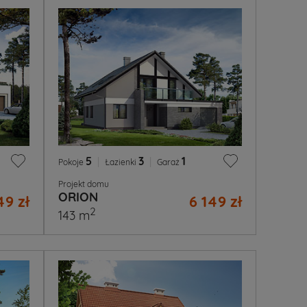
5
|
3
|
1
Pokoje
Łazienki
Garaż
Projekt domu
ORION
49 zł
6 149 zł
2
143 m