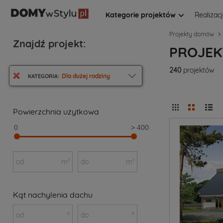
Kategorie projektów
Realizac
Projekty domów
Znajdź projekt:
PROJEK
240
projektów
Dla dużej rodziny
KATEGORIA:
Powierzchnia użytkowa
0
> 400
od
m²
do
m²
Kąt nachylenia dachu
od
°
do
°