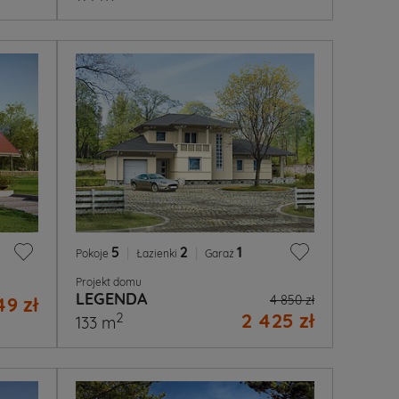
5
|
2
|
1
Pokoje
Łazienki
Garaż
Projekt domu
LEGENDA
49 zł
4 850 zł
2 425 zł
2
133 m