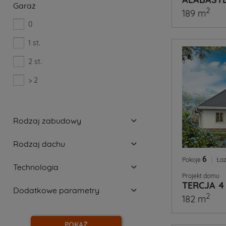
Garaż
2
189 m
0
1 st.
2 st.
> 2
Rodzaj zabudowy
Rodzaj dachu
6
|
Pokoje
Łaz
Technologia
Projekt domu
TERCJA 4
Dodatkowe parametry
2
182 m
POKAŻ