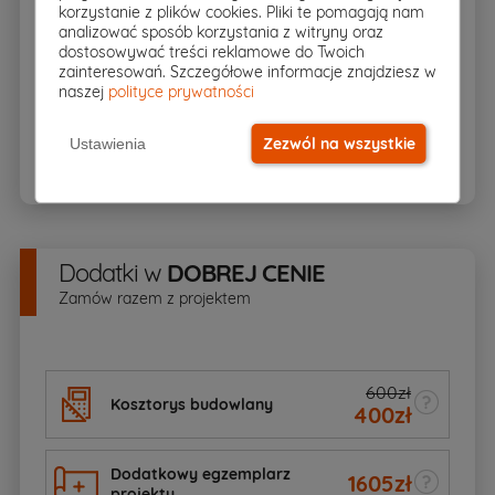
korzystanie z plików cookies. Pliki te pomagają nam
analizować sposób korzystania z witryny oraz
dostosowywać treści reklamowe do Twoich
Pakiet kotłownia na paliwo stałe
zainteresowań. Szczegółowe informacje znajdziesz w
naszej
polityce prywatności
BIOZ
Zezwól na wszystkie
Ustawienia
Dodatki
w
DOBREJ CENIE
Zamów razem z projektem
600zł
Kosztorys budowlany
400
zł
Dodatkowy egzemplarz
1605
zł
projektu