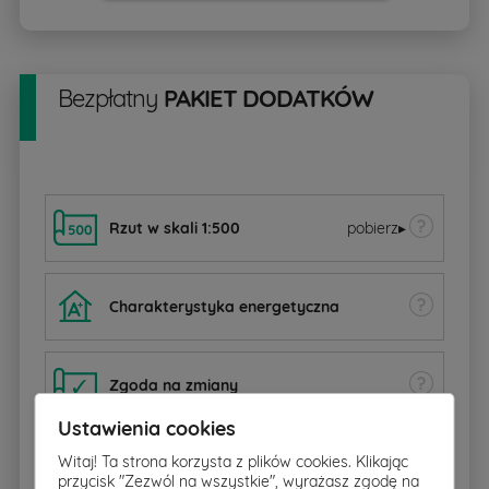
Bezpłatny
PAKIET DODATKÓW
Rzut w skali 1:500
pobierz
▸
Charakterystyka energetyczna
Zgoda na zmiany
Ustawienia cookies
Witaj! Ta strona korzysta z plików cookies. Klikając
Dziennik budowy
przycisk "Zezwól na wszystkie", wyrażasz zgodę na