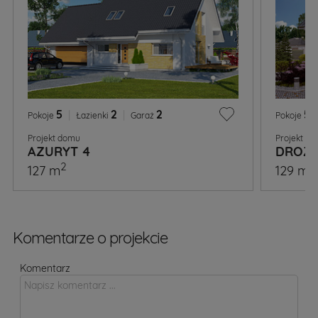
5
|
2
|
2
5
|
Pokoje
Łazienki
Garaż
Pokoje
Projekt domu
Projekt d
AZURYT 4
DROZ
2
2
127 m
129 m
Komentarze o projekcie
Komentarz