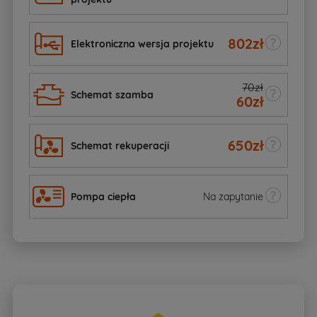
802
zł
Elektroniczna wersja projektu
70zł
Schemat szamba
60
zł
650
zł
Schemat rekuperacji
Pompa ciepła
Na zapytanie