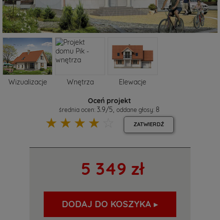
Wizualizacje
Wnętrza
Elewacje
Oceń projekt
3.9
/
5
,
8
średnia ocen:
oddane głosy:
☆
☆
☆
☆
☆
ZATWIERDŹ
5 349 zł
DODAJ DO KOSZYKA ▸