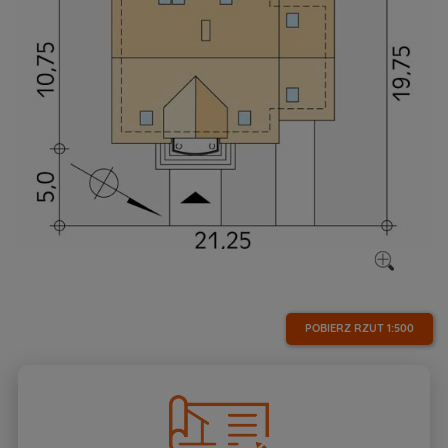
POBIERZ RZUT
1:500