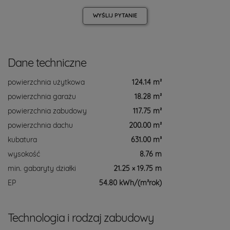
WYŚLIJ
PYTANIE
Dane techniczne
powierzchnia użytkowa
124.14 m²
powierzchnia garażu
18.28 m²
powierzchnia zabudowy
117.75 m²
powierzchnia dachu
200.00 m²
kubatura
631.00 m³
wysokość
8.76 m
min. gabaryty działki
21.25 × 19.75 m
EP
54.80 kWh/(m²rok)
Technologia i rodzaj zabudowy