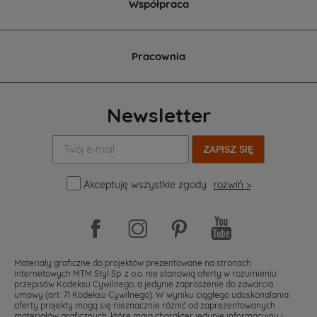
Współpraca
Pracownia
Newsletter
Twój
e-
mail:
Akceptuję wszystkie zgody
rozwiń >
Materiały graficzne do projektów prezentowane na stronach
internetowych MTM Styl Sp. z o.o. nie stanowią oferty w rozumieniu
przepisów Kodeksu Cywilnego, a jedynie zaproszenie do zawarcia
umowy (art. 71 Kodeksu Cywilnego). W wyniku ciągłego udoskonalania
oferty projekty mogą się nieznacznie różnić od zaprezentowanych
materiałów graficznych, które mają charakter jedynie informacyjny i