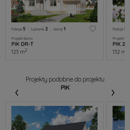
5
|
2
|
1
5
|
Pokoje
Łazienki
Garaż
Pokoje
Projekt domu
Projekt d
PIK DR-T
PIK 2
2
2
123 m
132 m
Projekty podobne do projektu
‹
›
PIK