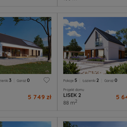
3
|
0
5
|
2
|
0
zienki
Garaż
Pokoje
Łazienki
Garaż
Projekt domu
LISEK 2
5 749 zł
5 6
2
88 m