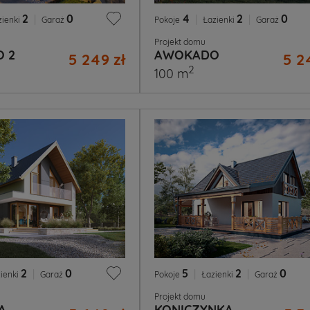
2
|
0
4
|
2
|
0
zienki
Garaż
Pokoje
Łazienki
Garaż
Projekt domu
 2
AWOKADO
5 249 zł
5 2
2
100 m
2
|
0
5
|
2
|
0
ienki
Garaż
Pokoje
Łazienki
Garaż
Projekt domu
A
KONICZYNKA