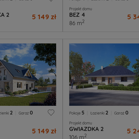
Projekt domu
A 2
BEZ 4
5 149 zł
5 3
2
86 m
2
|
0
5
|
2
|
0
zienki
Garaż
Pokoje
Łazienki
Garaż
Projekt domu
GWIAZDKA 2
5 149 zł
5 2
2
106 m