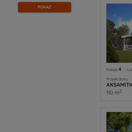
POKAŻ
4
|
Pokoje
Ła
Projekt domu
AKSAMITK
2
110 m