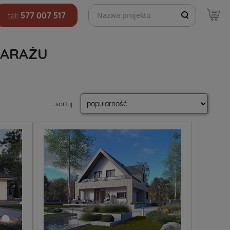
Szukaj projektów
tel:
577 007 517
GARAŻU
sortuj
: