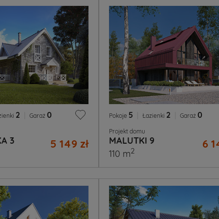
2
|
0
5
|
2
|
0
zienki
Garaż
Pokoje
Łazienki
Garaż
Projekt domu
A 3
MALUTKI 9
5 149 zł
6 1
2
110 m