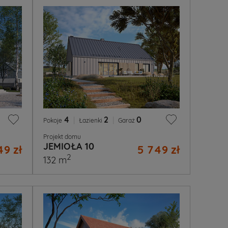
4
|
2
|
0
Pokoje
Łazienki
Garaż
Projekt domu
JEMIOŁA 10
49 zł
5 749 zł
2
132 m