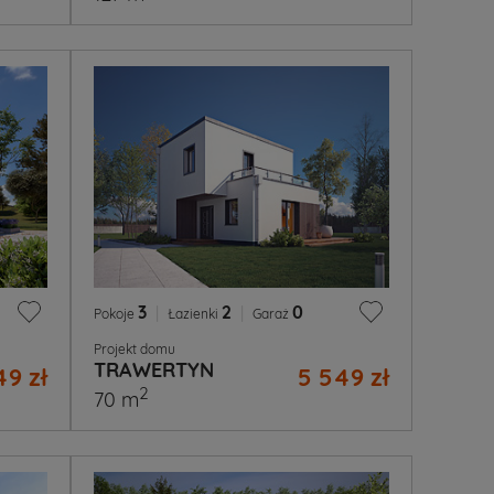
3
|
2
|
0
Pokoje
Łazienki
Garaż
Projekt domu
TRAWERTYN
49 zł
5 549 zł
2
70 m