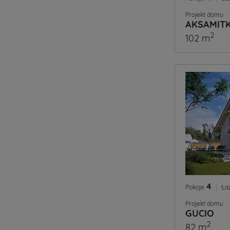
Projekt domu
AKSAMITK
2
102 m
4
|
Pokoje
Ła
Projekt domu
GUCIO
2
82 m