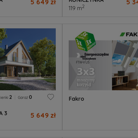
5 649 zł
5 3
2
119 m
2
|
0
ienki
Garaż
Fakro
A 3
5 649 zł