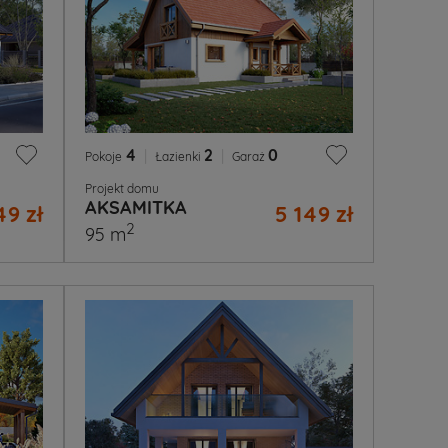
4
|
2
|
0
Pokoje
Łazienki
Garaż
Projekt domu
AKSAMITKA
49 zł
5 149 zł
2
95 m