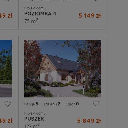
Projekt domu
POZIOMKA 4
49 zł
5 149 zł
2
75 m
5
|
2
|
0
Pokoje
Łazienki
Garaż
Projekt domu
PUSZEK
49 zł
5 849 zł
2
127 m