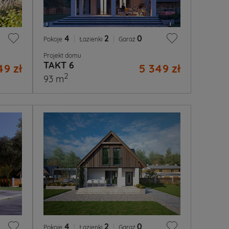
4
|
2
|
0
Pokoje
Łazienki
Garaż
Projekt domu
TAKT 6
49 zł
5 349 zł
2
93 m
4
|
2
|
0
Pokoje
Łazienki
Garaż