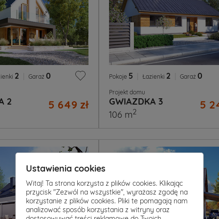
2
|
0
5
|
2
|
0
ienki
Garaż
Pokoje
Łazienki
Garaż
Projekt domu
A 2
GWIAZDKA 3
5 649 zł
5 2
2
106 m
Ustawienia cookies
Witaj! Ta strona korzysta z plików cookies. Klikając
przycisk "Zezwól na wszystkie", wyrażasz zgodę na
korzystanie z plików cookies. Pliki te pomagają nam
analizować sposób korzystania z witryny oraz
dostosowywać treści reklamowe do Twoich