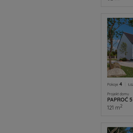
4
|
Pokoje
Ła
Projekt domu
PAPROĆ 5
2
121 m