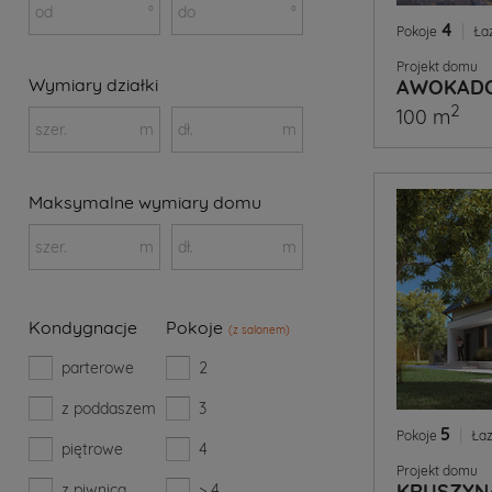
od
°
do
°
4
|
Pokoje
Ła
Projekt domu
Wymiary działki
AWOKADO
2
100 m
szer.
m
dł.
m
Maksymalne wymiary domu
szer.
m
dł.
m
Kondygnacje
Pokoje
(z salonem)
parterowe
2
z poddaszem
3
5
|
Pokoje
Łaz
piętrowe
4
Projekt domu
KRUSZYN
z piwnicą
> 4