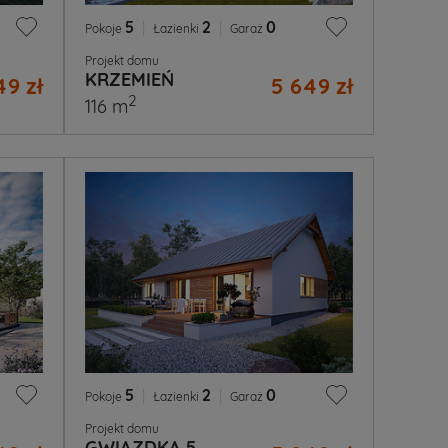
5
|
2
|
0
Pokoje
Łazienki
Garaż
Projekt domu
KRZEMIEŃ
49 zł
5 649 zł
2
116 m
5
|
2
|
0
Pokoje
Łazienki
Garaż
Projekt domu
GWIAZDKA 5