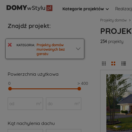
Kategorie projektów
Realizac
Projekty domów
Znajdź projekt:
PROJE
234
projekty
Projekty domów
KATEGORIA:
murowanych bez
garażu
Powierzchnia użytkowa
0
> 400
od
m²
do
m²
Kąt nachylenia dachu