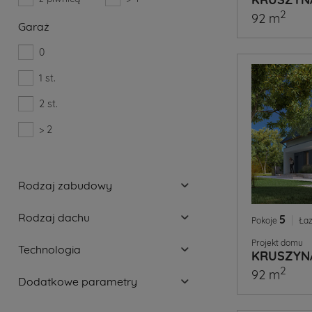
2
92 m
Garaż
0
1 st.
2 st.
> 2
Rodzaj zabudowy
Rodzaj dachu
5
|
Pokoje
Łaz
Projekt domu
Technologia
KRUSZYN
2
92 m
Dodatkowe parametry