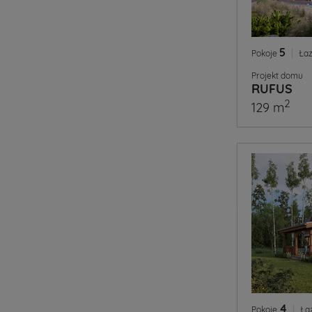
5
|
Pokoje
Łaz
Projekt domu
RUFUS
2
129 m
4
|
Pokoje
Ła