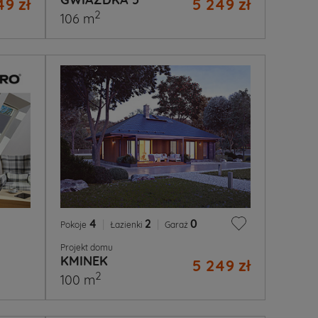
49 zł
5 249 zł
2
106 m
4
|
2
|
0
Pokoje
Łazienki
Garaż
Projekt domu
KMINEK
5 249 zł
2
100 m