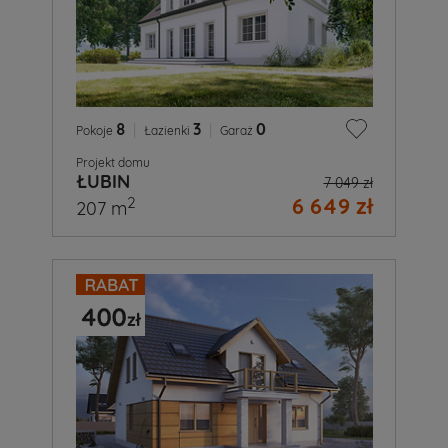
8
|
3
|
0
Pokoje
Łazienki
Garaż
Projekt domu
ŁUBIN
7 049 zł
6 649 zł
2
207 m