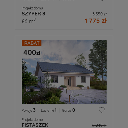
Projekt domu
SZYPER 8
3 550 zł
1 775 zł
2
86 m
3
|
1
|
0
Pokoje
Łazienki
Garaż
Projekt domu
FISTASZEK
5 249 zł