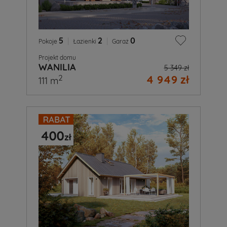
5
|
2
|
0
Pokoje
Łazienki
Garaż
Projekt domu
WANILIA
5 349 zł
4 949 zł
2
111 m