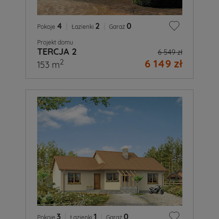
4
|
2
|
0
Pokoje
Łazienki
Garaż
Projekt domu
TERCJA 2
6 549 zł
6 149 zł
2
153 m
3
|
1
|
0
Pokoje
Łazienki
Garaż