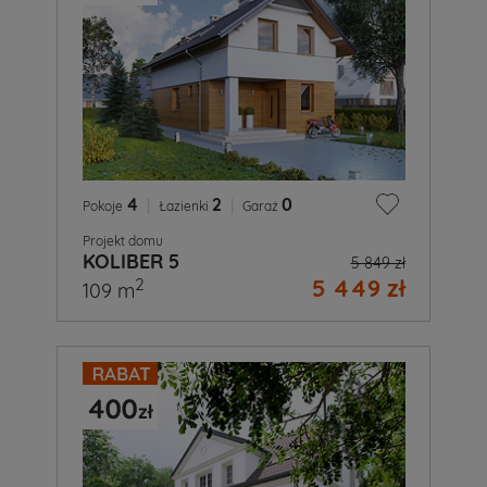
4
|
2
|
0
Pokoje
Łazienki
Garaż
Projekt domu
KOLIBER 5
5 849 zł
5 449 zł
2
109 m