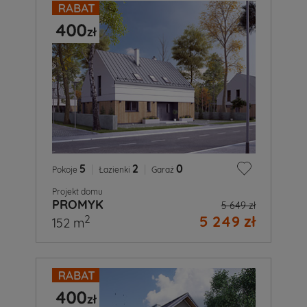
5
|
2
|
0
Pokoje
Łazienki
Garaż
Projekt domu
PROMYK
5 649 zł
5 249 zł
2
152 m