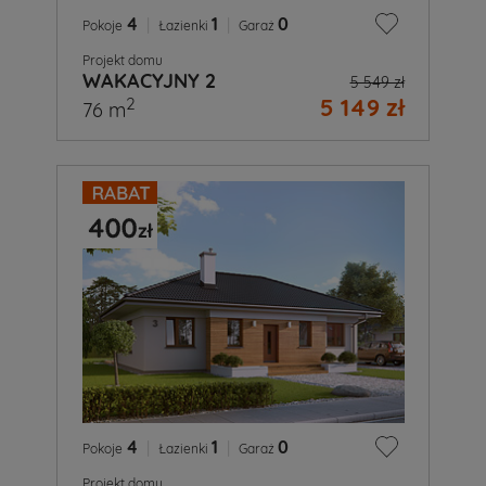
4
|
1
|
0
Pokoje
Łazienki
Garaż
Projekt domu
WAKACYJNY 2
5 549 zł
5 149 zł
2
76 m
4
|
1
|
0
Pokoje
Łazienki
Garaż
Projekt domu