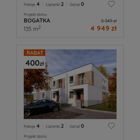
4
|
2
|
0
Pokoje
Łazienki
Garaż
Projekt domu
BOGATKA
5 349 zł
4 949 zł
2
135 m
4
|
2
|
0
Pokoje
Łazienki
Garaż
Projekt domu