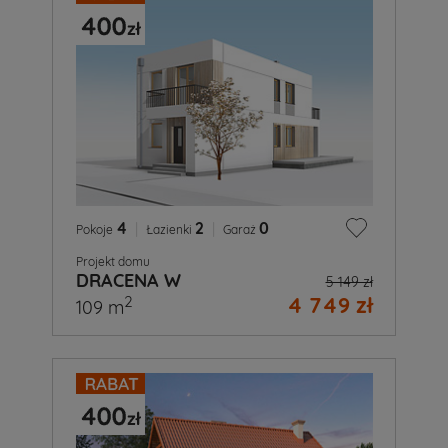
4
|
2
|
0
Pokoje
Łazienki
Garaż
Projekt domu
DRACENA W
5 149 zł
4 749 zł
2
109 m