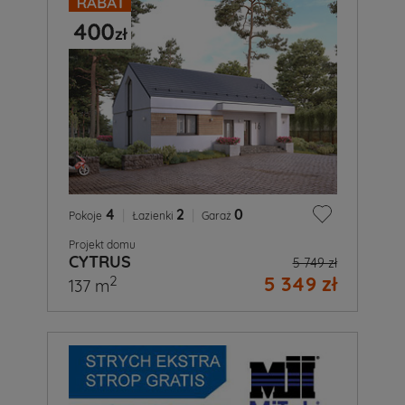
4
|
2
|
0
Pokoje
Łazienki
Garaż
Projekt domu
CYTRUS
5 749 zł
5 349 zł
2
137 m