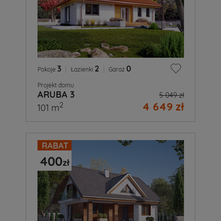
3
|
2
|
0
Pokoje
Łazienki
Garaż
Projekt domu
ARUBA 3
5 049 zł
4 649 zł
2
101 m