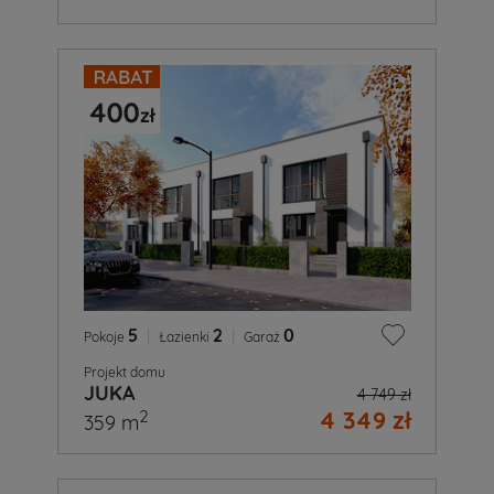
5
|
2
|
0
Pokoje
Łazienki
Garaż
Projekt domu
JUKA
4 749 zł
4 349 zł
2
359 m