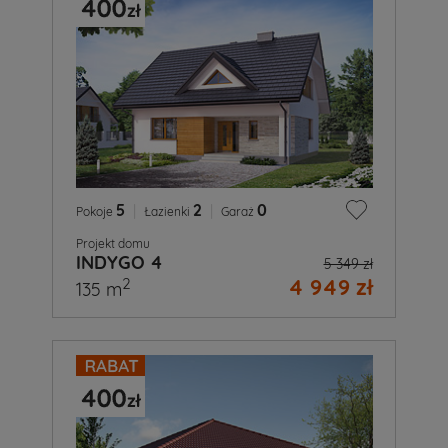
5
|
2
|
0
Pokoje
Łazienki
Garaż
Projekt domu
INDYGO 4
5 349 zł
4 949 zł
2
135 m