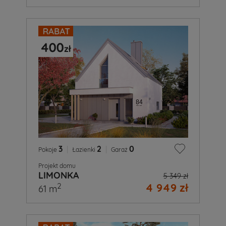
3
|
2
|
0
Pokoje
Łazienki
Garaż
Projekt domu
LIMONKA
5 349 zł
4 949 zł
2
61 m