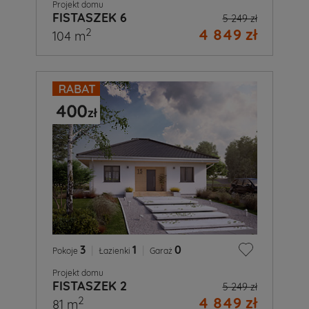
Projekt domu
FISTASZEK 6
5 249 zł
4 849 zł
2
104 m
3
|
1
|
0
Pokoje
Łazienki
Garaż
Projekt domu
FISTASZEK 2
5 249 zł
4 849 zł
2
81 m