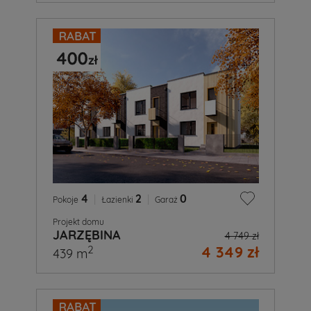
4
|
2
|
0
Pokoje
Łazienki
Garaż
Projekt domu
JARZĘBINA
4 749 zł
4 349 zł
2
439 m