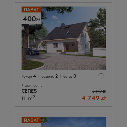
4
|
2
|
0
Pokoje
Łazienki
Garaż
Projekt domu
CERES
5 149 zł
4 749 zł
2
111 m