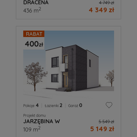
DRACENA
4 749 zł
4 349 zł
2
436 m
4
|
2
|
0
Pokoje
Łazienki
Garaż
Projekt domu
JARZĘBINA W
5 549 zł
5 149 zł
2
109 m