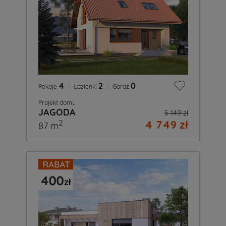
4
|
2
|
0
Pokoje
Łazienki
Garaż
Projekt domu
JAGODA
5 149 zł
4 749 zł
2
87 m