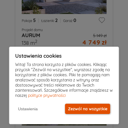
5
|
2
|
0
Pokoje
Łazienki
Garaż
Projekt domu
AURUM
5 149 zł
4 749 zł
2
138 m
Ustawienia cookies
Witaj! Ta strona korzysta z plików cookies. Klikając
przycisk "Zezwól na wszystkie", wyrażasz zgodę na
korzystanie z plików cookies. Pliki te pomagają nam
analizować sposób korzystania z witryny oraz
dostosowywać treści reklamowe do Twoich
zainteresowań. Szczegółowe informacje znajdziesz w
naszej
polityce prywatności
Zezwól na wszystkie
Ustawienia