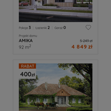
3
|
2
|
0
Pokoje
Łazienki
Garaż
Projekt domu
AMIKA
5 249 zł
4 849 zł
2
92 m