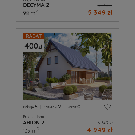
DECYMA 2
5 749 zł
5 349 zł
2
98 m
5
|
2
|
0
Pokoje
Łazienki
Garaż
Projekt domu
ARION 2
5 349 zł
4 949 zł
2
139 m