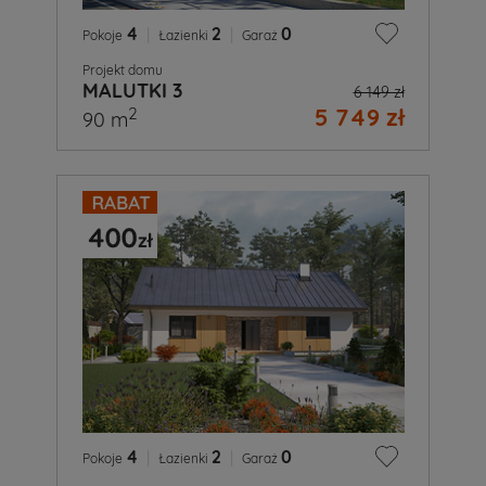
4
|
2
|
0
Pokoje
Łazienki
Garaż
Projekt domu
MALUTKI 3
6 149 zł
5 749 zł
2
90 m
4
|
2
|
0
Pokoje
Łazienki
Garaż