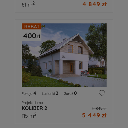
4 849 zł
2
81 m
4
|
2
|
0
Pokoje
Łazienki
Garaż
Projekt domu
KOLIBER 2
5 849 zł
5 449 zł
2
115 m