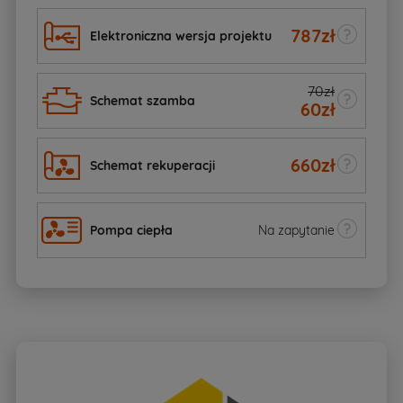
787
zł
Elektroniczna wersja projektu
70zł
Schemat szamba
60
zł
660
zł
Schemat rekuperacji
Pompa ciepła
Na zapytanie