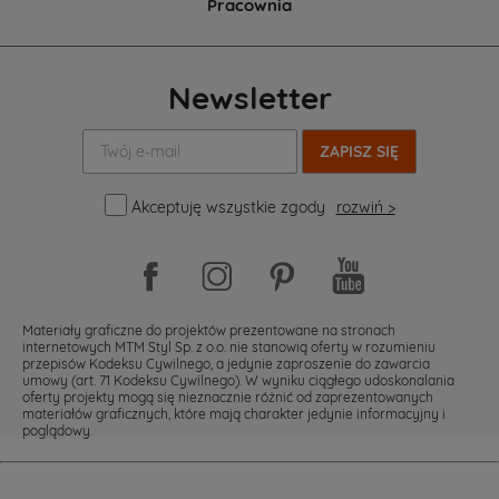
Pracownia
Newsletter
Twój
e-
mail:
Akceptuję wszystkie zgody
rozwiń >
Materiały graficzne do projektów prezentowane na stronach
internetowych MTM Styl Sp. z o.o. nie stanowią oferty w rozumieniu
przepisów Kodeksu Cywilnego, a jedynie zaproszenie do zawarcia
umowy (art. 71 Kodeksu Cywilnego). W wyniku ciągłego udoskonalania
oferty projekty mogą się nieznacznie różnić od zaprezentowanych
materiałów graficznych, które mają charakter jedynie informacyjny i
poglądowy.