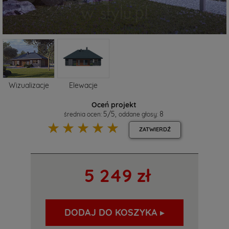
Wizualizacje
Elewacje
Oceń projekt
5
/
5
,
8
średnia ocen:
oddane głosy:
☆
☆
☆
☆
☆
ZATWIERDŹ
5 249 zł
DODAJ DO KOSZYKA ▸