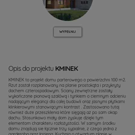
WYPEŁNIJ
Opis do projektu
KMINEK
KMINEK to projekt domu parterowego o powierzchni 100 m2.
Rzut został rozplanowany na planie prostokąta i przykryty
dachem czterospadowym. Sciany zewnętrzne zostały
wykończone pionową szalówą i tynkiem o ciemnym odcieniu
nadającym elegancji dla calej budowli oraz jasnymi płytkami
klinkierowymi stanowiącymi kontrast . Zastosowano tutaj
również duże przeszklenia które sięgają aż po sam okap
dachu. Stosunkowo mały dom zyskuje dzięki tym
elementom charakteru rozłożystości. W samym środku
domu znajdują sie łącznie trzy sypialnie, z czego jedna z
garderobą oraz łazieną. Kuchnia o otwartym planie w