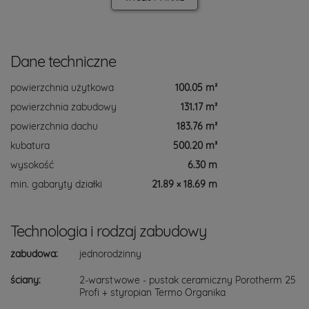
Dane techniczne
powierzchnia użytkowa
100.05 m²
powierzchnia zabudowy
131.17 m²
powierzchnia dachu
183.76 m²
kubatura
500.20 m³
wysokość
6.30 m
min. gabaryty działki
21.89 × 18.69 m
Technologia i rodzaj zabudowy
zabudowa:
jednorodzinny
ściany:
2-warstwowe - pustak ceramiczny Porotherm 25
Profi + styropian Termo Organika