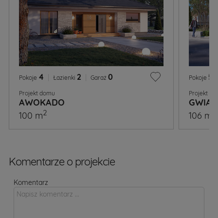
4
|
2
|
0
5
|
Pokoje
Łazienki
Garaż
Pokoje
Projekt domu
Projekt d
AWOKADO
GWIAZ
2
2
100 m
106 m
Komentarze o projekcie
Komentarz