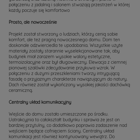
połączeniu z jadalnią i salonem stważają przestrzeń w której
każdy poczuje się komfortowo
Prosto, ale nowocześnie
Projekt został stworzony o ludziach, którzy cenią sobie
komfort, ale też pragną nowoczesnego domu. Dom ten
doskonale odzwierciedla te upodobania. Wszystkie użyte
materiały zostały starannie wyselekcjonowane tak, aby
budynek miał zarazem wysokie walory estetyczne,
termoizolacyjne oraz był długowieczny. Elewacja z ciemnej
pionowej szalówki zdecydowanie przykuwa wzrok. W
połączeniu z dużymi przeszkleniami tworzy intrygującą
fasadę o przyjaznym charakterze nawiązującym do natury.
Dach również został wykończony wysokiej jakości dachówką
ceramiczną.
Centralny układ komunikacyjny
Wejście do domu zostało umieszczone po środku.
Uatrakcyjnia to całokształt budynku i sprawia że jest on
bardziej przytulny, co dodatkowo poprawia zadaszenie nad
wejściem będące cofnięciem ściany. Centralny układ
komunikacji jest również kontynuowany wewątrz. Do