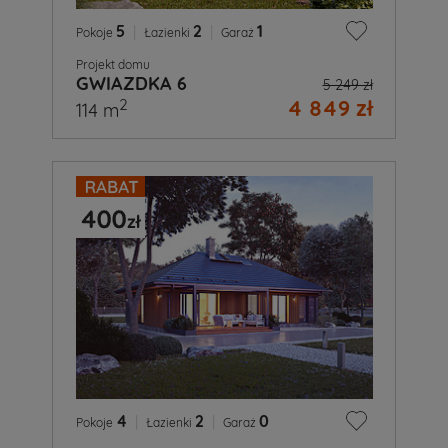
5
|
2
|
1
Pokoje
Łazienki
Garaż
Projekt domu
GWIAZDKA 6
5 249 zł
4 849 zł
2
114 m
4
|
2
|
0
Pokoje
Łazienki
Garaż