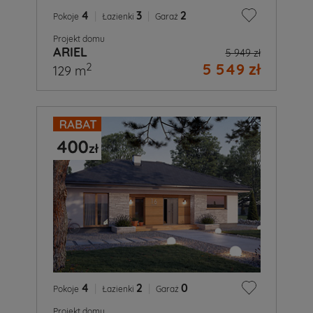
4
|
3
|
2
Pokoje
Łazienki
Garaż
Projekt domu
ARIEL
5 949 zł
5 549 zł
2
129 m
4
|
2
|
0
Pokoje
Łazienki
Garaż
Projekt domu