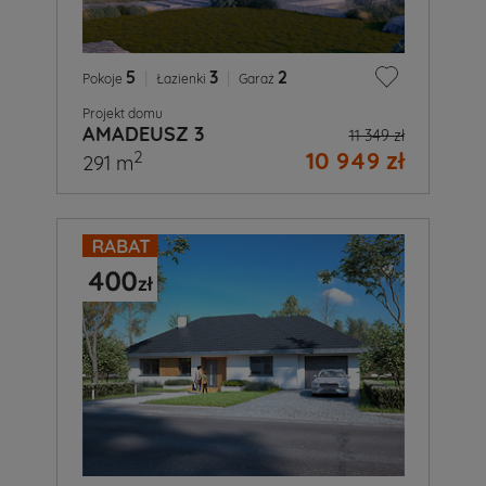
5
|
3
|
2
Pokoje
Łazienki
Garaż
Projekt domu
AMADEUSZ 3
11 349 zł
10 949 zł
2
291 m