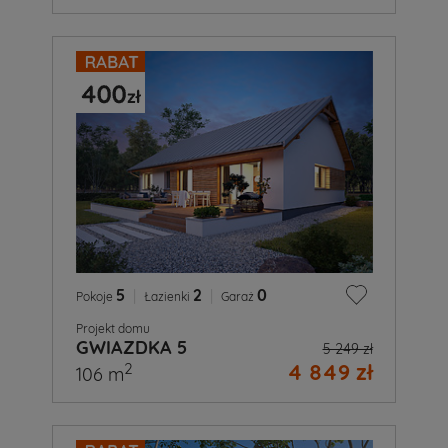
5
|
2
|
0
Pokoje
Łazienki
Garaż
Projekt domu
GWIAZDKA 5
5 249 zł
4 849 zł
2
106 m