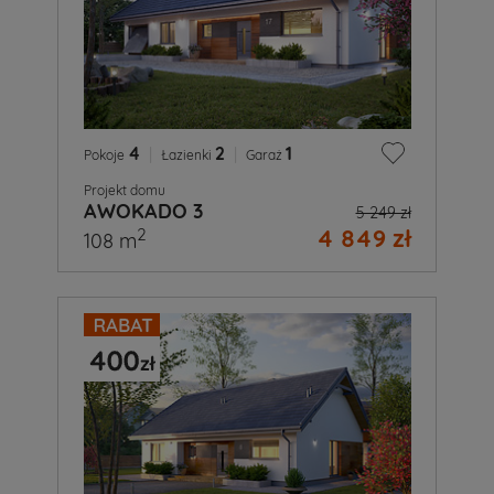
4
|
2
|
1
Pokoje
Łazienki
Garaż
Projekt domu
AWOKADO 3
5 249 zł
4 849 zł
2
108 m