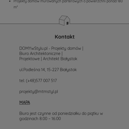
Projekty domów murowanych parterowych o powierzchni ponad 180
prostu
m²
skontaktuj
się
z
nami.
Mailowo
projekty@mtmstyl.pl
Kontakt
lub
telefonicznie
DOMYwStylu.pl - Projekty domów |
577-
Biuro Architektoniczne |
007-
Projektowe | Architekt Białystok
517.
Chętnie
ul.Podleśna 14, 15-227 Białystok
wesprzemy
Cię
w
tel:
(+48)577 007 517
wyborze
projektu
projekty@mtmstyl.pl
domu.
MAPA
Biuro jest czynne od poniedziałku do piątku w
godzinach 8:00 – 16:00