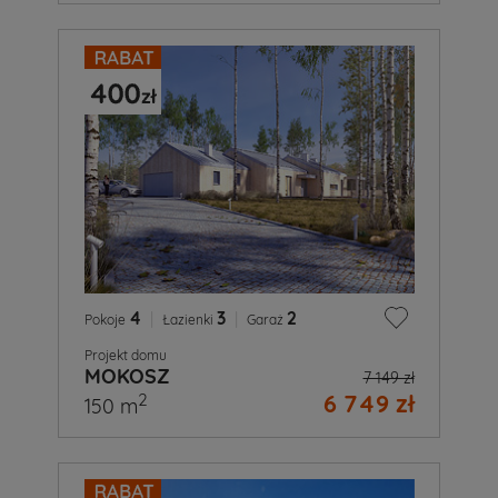
4
|
3
|
2
Pokoje
Łazienki
Garaż
Projekt domu
MOKOSZ
7 149 zł
6 749 zł
2
150 m