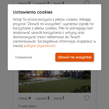
5
|
2
|
1
Pokoje
Łazienki
Garaż
Ustawienia cookies
Projekt domu
GWIAZDKA
5 249 zł
Witaj! Ta strona korzysta z plików cookies. Klikając
4 849 zł
2
114 m
przycisk "Zezwól na wszystkie", wyrażasz zgodę na
korzystanie z plików cookies. Pliki te pomagają nam
analizować sposób korzystania z witryny oraz
dostosowywać treści reklamowe do Twoich
zainteresowań. Szczegółowe informacje znajdziesz w
naszej
polityce prywatności
Zezwól na wszystkie
Ustawienia
4
|
3
|
1
Pokoje
Łazienki
Garaż
Projekt domu