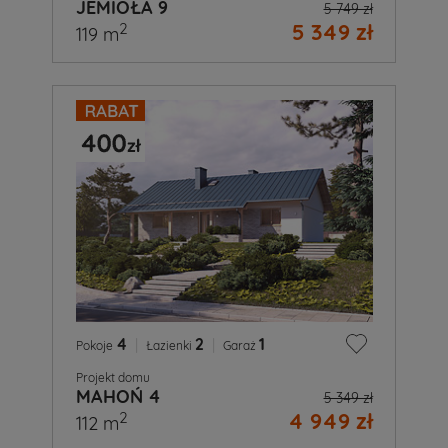
JEMIOŁA 9
5 749 zł
5 349 zł
2
119 m
4
|
2
|
1
Pokoje
Łazienki
Garaż
Projekt domu
MAHOŃ 4
5 349 zł
4 949 zł
2
112 m