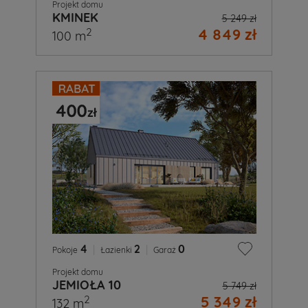
Projekt domu
KMINEK
5 249 zł
4 849 zł
2
100 m
4
|
2
|
0
Pokoje
Łazienki
Garaż
Projekt domu
JEMIOŁA 10
5 749 zł
5 349 zł
2
132 m