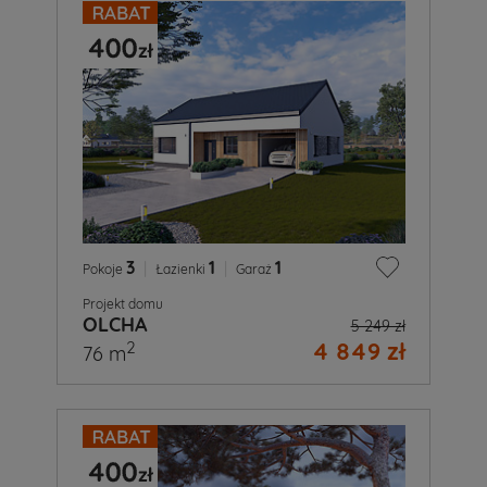
3
|
1
|
1
Pokoje
Łazienki
Garaż
Projekt domu
OLCHA
5 249 zł
4 849 zł
2
76 m