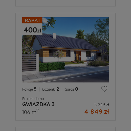
5
|
2
|
0
Pokoje
Łazienki
Garaż
Projekt domu
GWIAZDKA 3
5 249 zł
4 849 zł
2
106 m