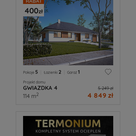
5
|
2
|
1
Pokoje
Łazienki
Garaż
Projekt domu
GWIAZDKA 4
5 249 zł
4 849 zł
2
114 m