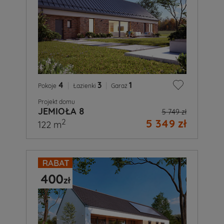
4
|
3
|
1
Pokoje
Łazienki
Garaż
Projekt domu
JEMIOŁA 8
5 749 zł
5 349 zł
2
122 m