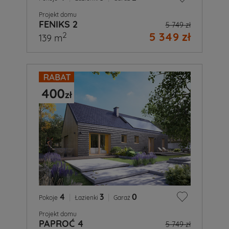
Projekt domu
FENIKS 2
5 749 zł
5 349 zł
2
139 m
4
|
3
|
0
Pokoje
Łazienki
Garaż
Projekt domu
PAPROĆ 4
5 749 zł