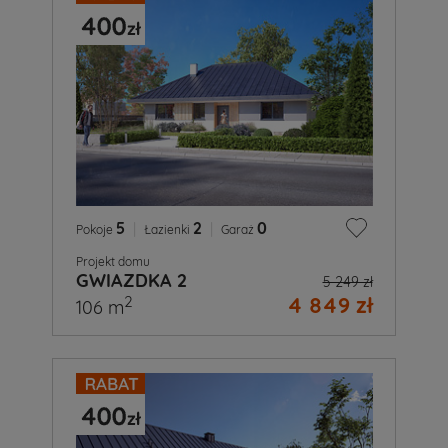
5
|
2
|
0
Pokoje
Łazienki
Garaż
Projekt domu
GWIAZDKA 2
5 249 zł
4 849 zł
2
106 m