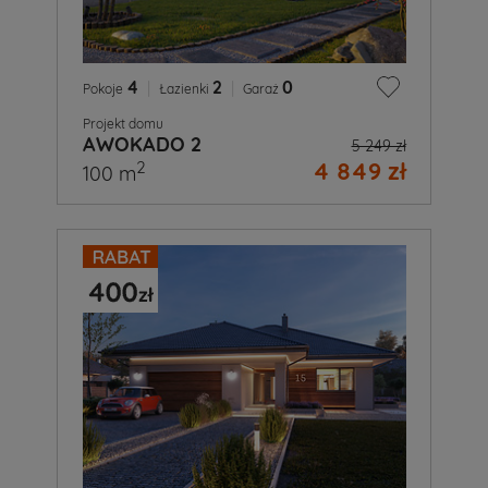
4
|
2
|
0
Pokoje
Łazienki
Garaż
Projekt domu
AWOKADO 2
5 249 zł
4 849 zł
2
100 m