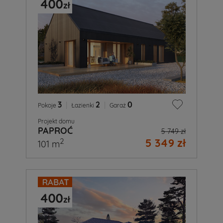
3
|
2
|
0
Pokoje
Łazienki
Garaż
Projekt domu
PAPROĆ
5 749 zł
5 349 zł
2
101 m