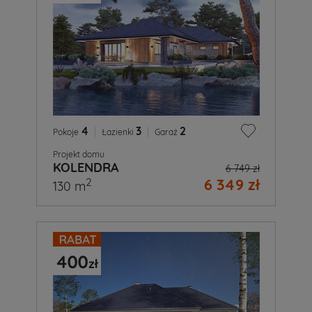
4
|
3
|
2
Pokoje
Łazienki
Garaż
Projekt domu
KOLENDRA
6 749 zł
6 349 zł
2
130 m