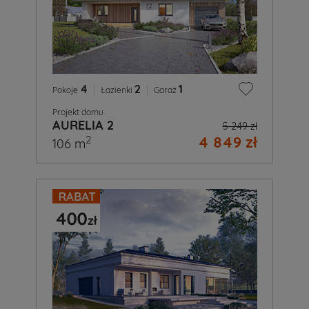
4
|
2
|
1
Pokoje
Łazienki
Garaż
Projekt domu
AURELIA 2
5 249 zł
4 849 zł
2
106 m