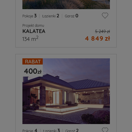
3
|
2
|
0
Pokoje
Łazienki
Garaż
Projekt domu
KALATEA
5 249 zł
4 849 zł
2
134 m
4
|
3
|
2
Pokoje
Łazienki
Garaż