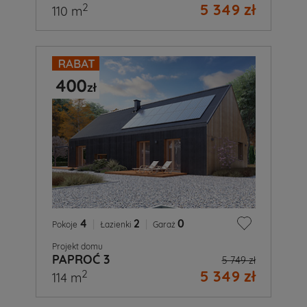
5 349 zł
2
110 m
4
|
2
|
0
Pokoje
Łazienki
Garaż
Projekt domu
PAPROĆ 3
5 749 zł
5 349 zł
2
114 m