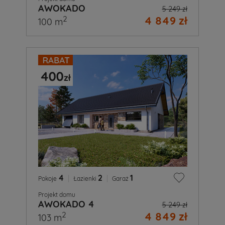
AWOKADO
5 249 zł
4 849 zł
2
100 m
4
|
2
|
1
Pokoje
Łazienki
Garaż
Projekt domu
AWOKADO 4
5 249 zł
4 849 zł
2
103 m