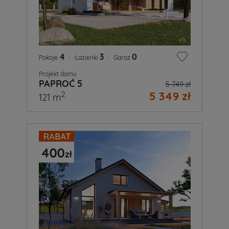
4
|
3
|
0
Pokoje
Łazienki
Garaż
Projekt domu
PAPROĆ 5
5 749 zł
5 349 zł
2
121 m