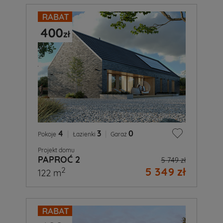
4
|
3
|
0
Pokoje
Łazienki
Garaż
Projekt domu
PAPROĆ 2
5 749 zł
5 349 zł
2
122 m