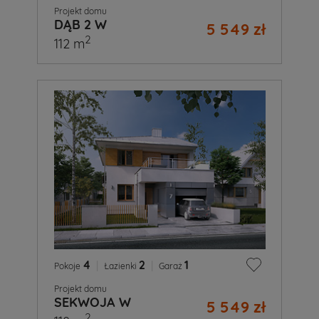
Projekt domu
DĄB 2 W
5 549 zł
2
112 m
4
|
2
|
1
Pokoje
Łazienki
Garaż
Projekt domu
SEKWOJA W
5 549 zł
2