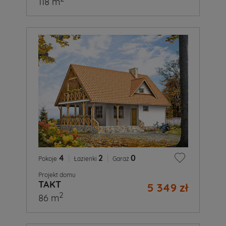
118 m
4
|
2
|
0
Pokoje
Łazienki
Garaż
Projekt domu
TAKT
5 349 zł
2
86 m