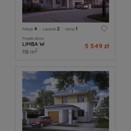
4
|
2
|
1
Pokoje
Łazienki
Garaż
Projekt domu
LIMBA W
5 549 zł
2
118 m