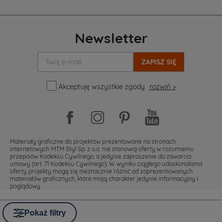
Newsletter
Twój
e-
mail:
Akceptuję wszystkie zgody
rozwiń >
Materiały graficzne do projektów prezentowane na stronach
internetowych MTM Styl Sp. z o.o. nie stanowią oferty w rozumieniu
przepisów Kodeksu Cywilnego, a jedynie zaproszenie do zawarcia
umowy (art. 71 Kodeksu Cywilnego). W wyniku ciągłego udoskonalania
oferty projekty mogą się nieznacznie różnić od zaprezentowanych
materiałów graficznych, które mają charakter jedynie informacyjny i
poglądowy.
Pokaż filtry