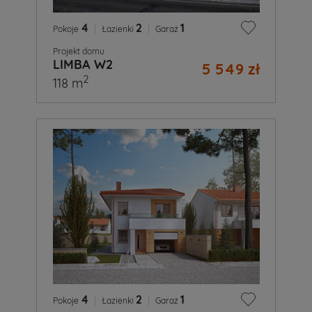
4
|
2
|
1
Pokoje
Łazienki
Garaż
Projekt domu
LIMBA W2
5 549 zł
2
118 m
4
|
2
|
1
Pokoje
Łazienki
Garaż