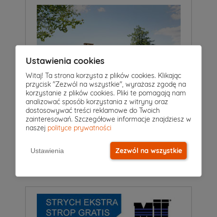
Ustawienia cookies
Witaj! Ta strona korzysta z plików cookies. Klikając
przycisk "Zezwól na wszystkie", wyrażasz zgodę na
korzystanie z plików cookies. Pliki te pomagają nam
analizować sposób korzystania z witryny oraz
dostosowywać treści reklamowe do Twoich
zainteresowań. Szczegółowe informacje znajdziesz w
3
|
2
|
0
Pokoje
Łazienki
Garaż
naszej
polityce prywatności
Projekt domu
GRANAT
5 249 zł
Zezwól na wszystkie
Ustawienia
2
117 m