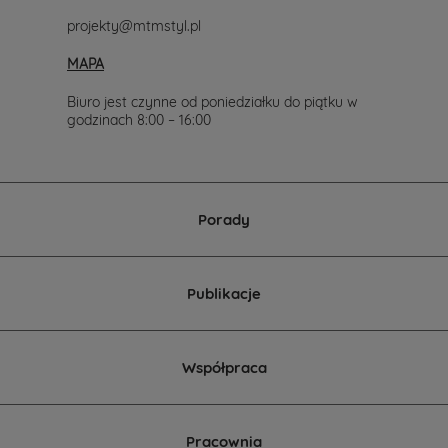
577-
projekty@mtmstyl.pl
007-
517.
MAPA
Chętnie
wesprzemy
Cię
Biuro jest czynne od poniedziałku do piątku w
w
godzinach 8:00 – 16:00
wyborze
projektu
domu.
Porady
Publikacje
Współpraca
Pracownia