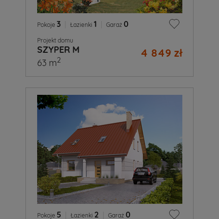
3
|
1
|
0
Pokoje
Łazienki
Garaż
Projekt domu
SZYPER M
4 849 zł
2
63 m
5
|
2
|
0
Pokoje
Łazienki
Garaż