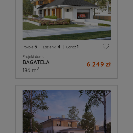
5
|
4
|
1
Pokoje
Łazienki
Garaż
Projekt domu
BAGATELA
6 249 zł
2
186 m