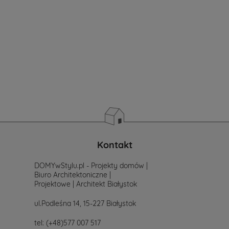
Jeżeli
jeszcze
nie
masz
sprecyzowanych
potrzeb
i
wymagań.
Zastanawiasz
się
od
czego
zacząć
poszukiwania
projektu,
po
Kontakt
prostu
skontaktuj
DOMYwStylu.pl - Projekty domów |
się
Biuro Architektoniczne |
z
Projektowe | Architekt Białystok
nami.
Mailowo
ul.Podleśna 14, 15-227 Białystok
projekty@mtmstyl.pl
lub
tel:
(+48)577 007 517
telefonicznie