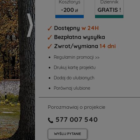
Kosztorys
Dziennik
-200
GRATIS !
zł
Dostępny
w 24H
Bezpłatna wysyłka
Zwrot/wymiana
14 dni
Regulamin promocji >>
Drukuj kartę projektu
Dodaj do ulubionych
Porównaj ulubione
Porozmawiaj o projekcie
577 007 540
WYŚLIJ
PYTANIE