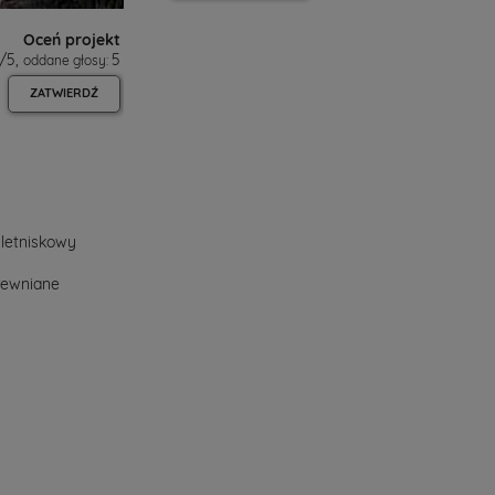
Oceń projekt
/
5
,
5
oddane głosy:
ZATWIERDŹ
letniskowy
rewniane