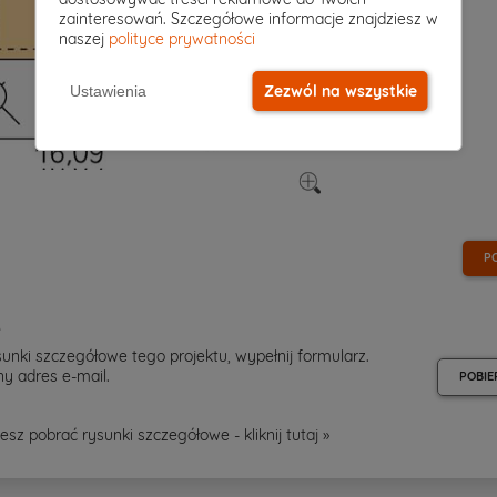
zainteresowań. Szczegółowe informacje znajdziesz w
naszej
polityce prywatności
Zezwól na wszystkie
Ustawienia
P
e
unki szczegółowe tego projektu, wypełnij formularz.
y adres e-mail.
POBIE
esz pobrać rysunki szczegółowe - kliknij
tutaj »