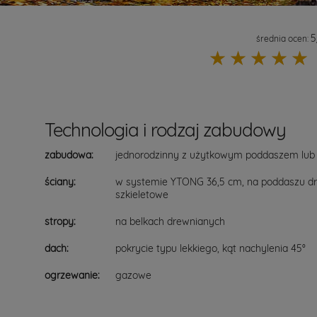
5
średnia ocen:
☆
☆
☆
☆
☆
Technologia i rodzaj zabudowy
zabudowa:
jednorodzinny z użytkowym poddaszem lub 
ściany:
w systemie YTONG 36,5 cm, na poddaszu d
szkieletowe
stropy:
na belkach drewnianych
dach:
pokrycie typu lekkiego, kąt nachylenia 45°
ogrzewanie:
gazowe