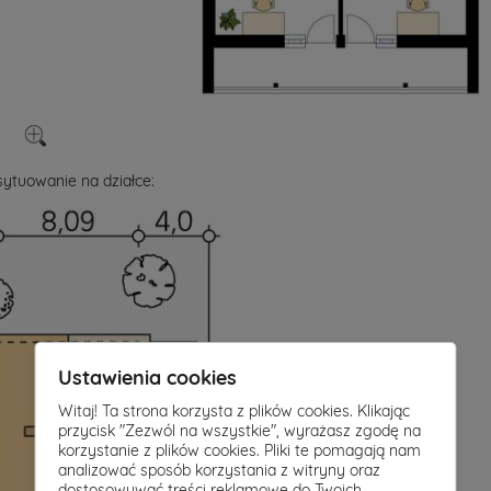
ytuowanie na działce:
Ustawienia cookies
Witaj! Ta strona korzysta z plików cookies. Klikając
przycisk "Zezwól na wszystkie", wyrażasz zgodę na
korzystanie z plików cookies. Pliki te pomagają nam
analizować sposób korzystania z witryny oraz
dostosowywać treści reklamowe do Twoich