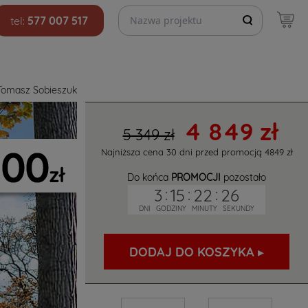
Szukaj projektów
tel:
577 007 517
Tomasz Sobieszuk
4 849 zł
5 349 zł
Najniższa cena 30 dni przed promocją
4849 zł
Do końca
PROMOCJI
pozostało
3
:
15
:
22
:
25
DNI
GODZINY
MINUTY
SEKUNDY
DODAJ DO KOSZYKA ▸