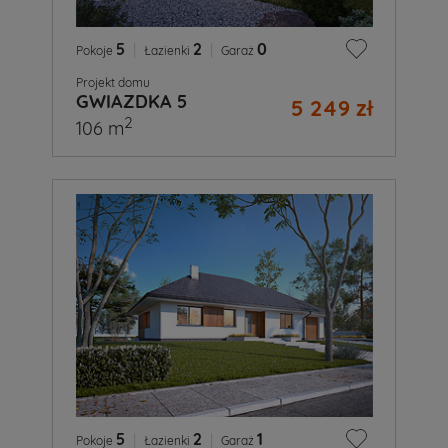
5
|
2
|
0
Pokoje
Łazienki
Garaż
Projekt domu
GWIAZDKA 5
5 249 zł
2
106 m
5
|
2
|
1
Pokoje
Łazienki
Garaż