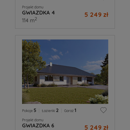
Projekt domu
GWIAZDKA 4
5 249 zł
2
114 m
5
|
2
|
1
Pokoje
Łazienki
Garaż
Projekt domu
GWIAZDKA 6
5 249 zł