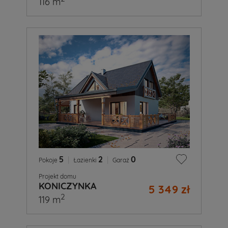
116 m
5
|
2
|
0
Pokoje
Łazienki
Garaż
Projekt domu
KONICZYNKA
5 349 zł
2
119 m