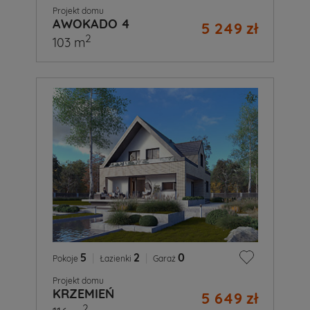
Projekt domu
AWOKADO 4
5 249 zł
2
103 m
5
|
2
|
0
Pokoje
Łazienki
Garaż
Projekt domu
KRZEMIEŃ
5 649 zł
2