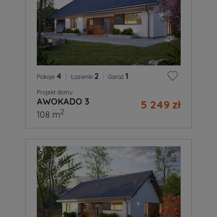
4
|
2
|
1
Pokoje
Łazienki
Garaż
Projekt domu
AWOKADO 3
5 249 zł
2
108 m