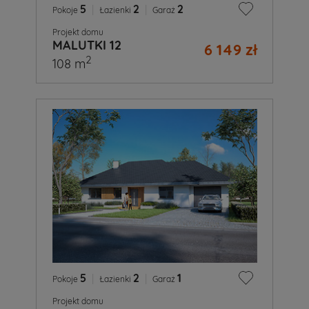
5
|
2
|
2
Pokoje
Łazienki
Garaż
Projekt domu
MALUTKI 12
6 149 zł
2
108 m
5
|
2
|
1
Pokoje
Łazienki
Garaż
Projekt domu