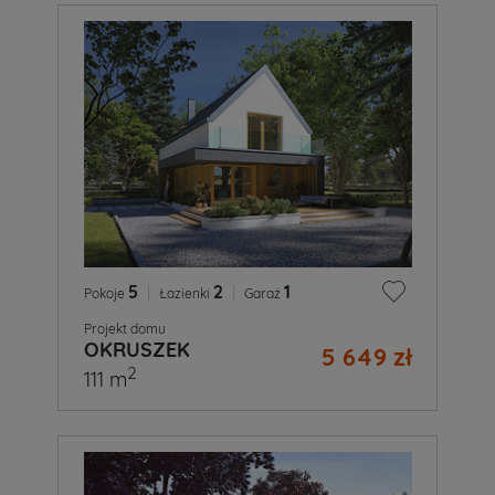
5
|
2
|
1
Pokoje
Łazienki
Garaż
Projekt domu
OKRUSZEK
5 649 zł
2
111 m