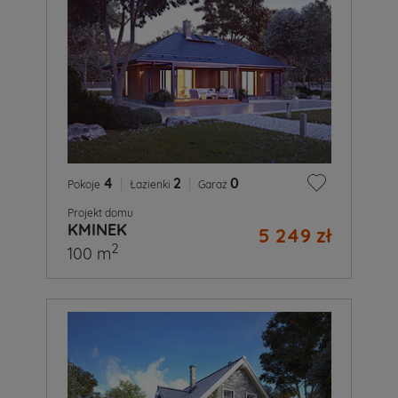
4
|
2
|
0
Pokoje
Łazienki
Garaż
Projekt domu
KMINEK
5 249 zł
2
100 m