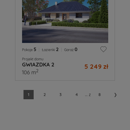
5
|
2
|
0
Pokoje
Łazienki
Garaż
Projekt domu
GWIAZDKA 2
5 249 zł
2
106 m
1
2
3
4
...
z
8
❯
A
Ty
już