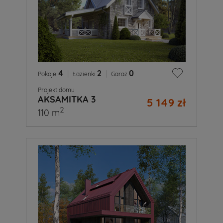
4
|
2
|
0
Pokoje
Łazienki
Garaż
Projekt domu
AKSAMITKA 3
5 149 zł
2
110 m