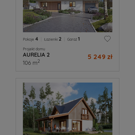
4
|
2
|
1
Pokoje
Łazienki
Garaż
Projekt domu
AURELIA 2
5 249 zł
2
106 m