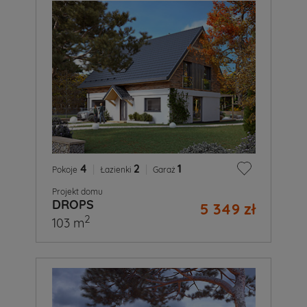
4
|
2
|
1
Pokoje
Łazienki
Garaż
Projekt domu
DROPS
5 349 zł
2
103 m