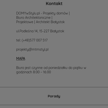
po
Kontakt
prostu
skontaktuj
DOMYwStylu.pl - Projekty domów |
się
Biuro Architektoniczne |
z
Projektowe | Architekt Białystok
nami.
Mailowo
ul.Podleśna 14, 15-227 Białystok
projekty@mtmstyl.pl
lub
tel:
(+48)577 007 517
telefonicznie
577-
projekty@mtmstyl.pl
007-
517.
MAPA
Chętnie
wesprzemy
Cię
Biuro jest czynne od poniedziałku do piątku w
w
godzinach 8:00 – 16:00
wyborze
projektu
domu.
Porady