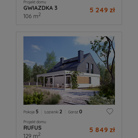
Projekt domu
GWIAZDKA 3
5 249 zł
2
106 m
5
|
2
|
0
Pokoje
Łazienki
Garaż
Projekt domu
RUFUS
5 849 zł
2
129 m