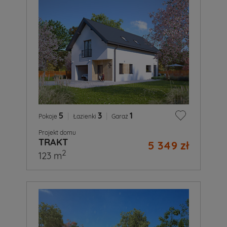
5
|
3
|
1
Pokoje
Łazienki
Garaż
Projekt domu
TRAKT
5 349 zł
2
123 m