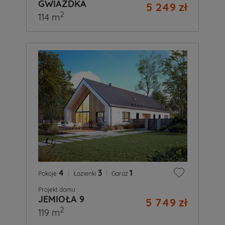
GWIAZDKA
5 249 zł
2
114 m
4
|
3
|
1
Pokoje
Łazienki
Garaż
Projekt domu
JEMIOŁA 9
5 749 zł
2
119 m