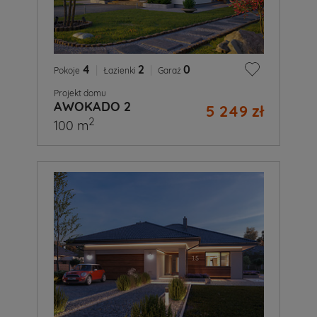
4
|
2
|
0
Pokoje
Łazienki
Garaż
Projekt domu
AWOKADO 2
5 249 zł
2
100 m