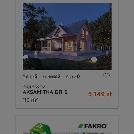
5
|
2
|
0
Pokoje
Łazienki
Garaż
Projekt domu
AKSAMITKA DR-S
5 149 zł
2
110 m