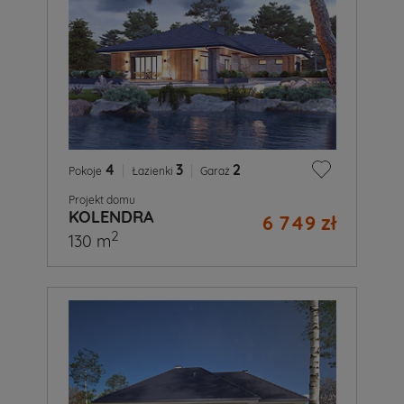
4
|
3
|
2
Pokoje
Łazienki
Garaż
Projekt domu
KOLENDRA
6 749 zł
2
130 m