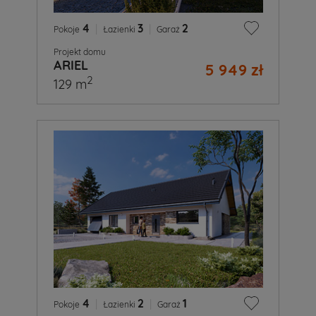
4
|
3
|
2
Pokoje
Łazienki
Garaż
Projekt domu
ARIEL
5 949 zł
2
129 m
4
|
2
|
1
Pokoje
Łazienki
Garaż