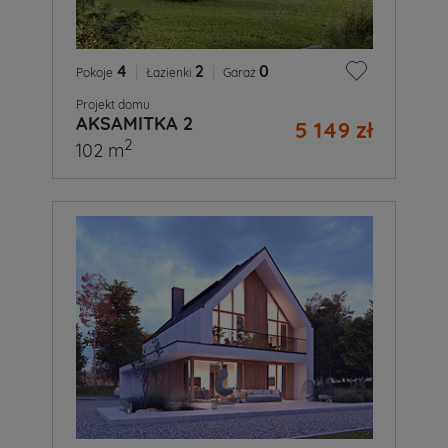
4
|
2
|
0
Pokoje
Łazienki
Garaż
Projekt domu
AKSAMITKA 2
5 149 zł
2
102 m