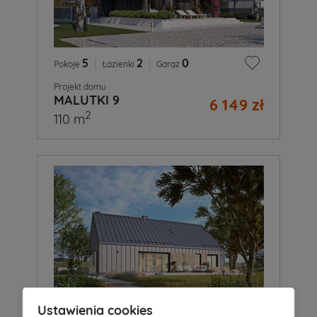
5
|
2
|
0
Pokoje
Łazienki
Garaż
Projekt domu
MALUTKI 9
6 149 zł
2
110 m
Ustawienia cookies