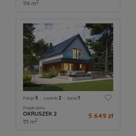
2
114 m
5
|
2
|
1
Pokoje
Łazienki
Garaż
Projekt domu
OKRUSZEK 2
5 649 zł
2
111 m