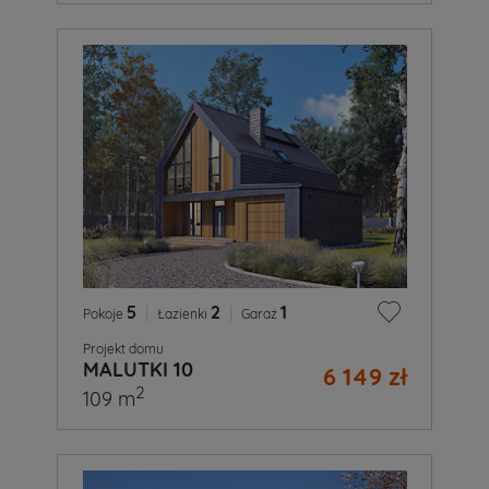
5
|
2
|
1
Pokoje
Łazienki
Garaż
Projekt domu
MALUTKI 10
6 149 zł
2
109 m