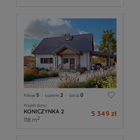
5
|
2
|
0
Pokoje
Łazienki
Garaż
Projekt domu
KONICZYNKA 2
5 349 zł
2
118 m