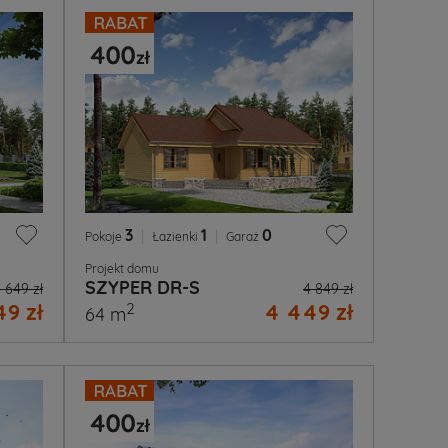
3
|
1
|
0
Pokoje
Łazienki
Garaż
Projekt domu
SZYPER DR-S
 649 zł
4 849 zł
49 zł
4 449 zł
2
64 m