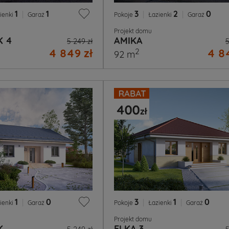
1
|
1
3
|
2
|
0
ienki
Garaż
Pokoje
Łazienki
Garaż
Projekt domu
K 4
AMIKA
5 249 zł
5
4 849 zł
4 84
2
92 m
1
|
0
3
|
1
|
0
ienki
Garaż
Pokoje
Łazienki
Garaż
Projekt domu
K
ELKA 3