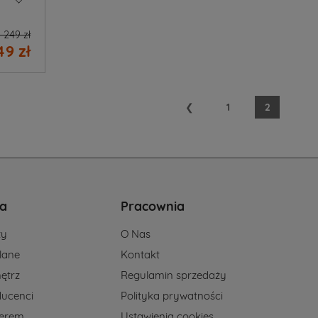
 249 zł
9 zł
❮
1
2
a
Pracownia
ży
O Nas
lane
Kontakt
ętrz
Regulamin sprzedaży
ducenci
Polityka prywatności
nerem
Ustawienia cookies