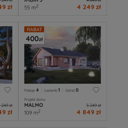
 249 zł
4 649 zł
9 zł
4 249 zł
2
55 m
4
|
1
|
0
Pokoje
Łazienki
Garaż
Projekt domu
MALMO
 249 zł
5 249 zł
9 zł
4 849 zł
2
109 m