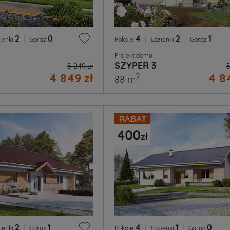
2
|
0
4
|
2
|
1
ienki
Garaż
Pokoje
Łazienki
Garaż
Projekt domu
SZYPER 3
5 249 zł
5
4 849 zł
4 84
2
88 m
2
|
1
4
|
1
|
0
ienki
Garaż
Pokoje
Łazienki
Garaż