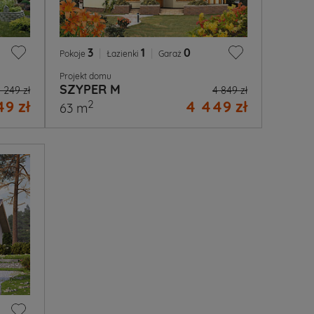
3
|
1
|
0
Pokoje
Łazienki
Garaż
Projekt domu
SZYPER M
 249 zł
4 849 zł
9 zł
4 449 zł
2
63 m