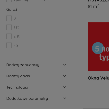
2
81 m
Garaż
0
1 st.
2 st.
> 2
Rodzaj zabudowy
Rodzaj dachu
Okna Vel
Technologia
Dodatkowe parametry