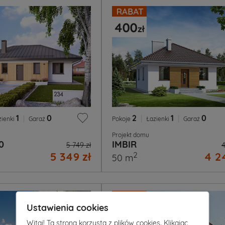
1
|
0
2
|
1
|
0
zienki
Garaż
Pokoje
Łazienki
Garaż
Projekt domu
0
IMBIR
5 749 zł
4
5 349 zł
4 2
2
50 m
Ustawienia cookies
Witaj! Ta strona korzysta z plików cookies. Klikając