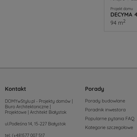
Projekt domu
DECYMA 
2
94 m
Kontakt
Porady
Porady budowlane
DOMYwStylu.pl - Projekty domów |
Biuro Architektoniczne |
Poradnik inwestora
Projektowe | Architekt Białystok
Popularne pytania FAQ
ul.Podleśna 14, 15-227 Białystok
Kategorie szczegołowe
tel:
(+48)577 007 517