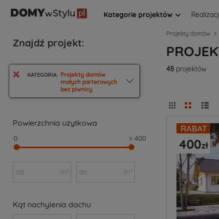
Kategorie projektów
Realizac
Projekty domów
Znajdź projekt:
PROJEK
48
projektów
Projekty domów
KATEGORIA:
małych parterowych
bez piwnicy
Powierzchnia użytkowa
0
> 400
od
m²
do
m²
Kąt nachylenia dachu