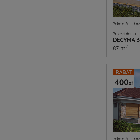
3
|
Pokoje
Łaz
Projekt domu
DECYMA 3
2
87 m
3
|
Pokoje
Łaz