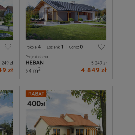
4
|
1
|
0
Pokoje
Łazienki
Garaż
Projekt domu
HEBAN
 249 zł
5 249 zł
9 zł
4 849 zł
2
94 m