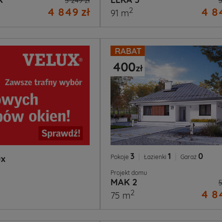
5 249 zł
5
4 849 zł
4 84
2
91 m
3
|
1
|
0
Pokoje
Łazienki
Garaż
ux
Projekt domu
MAK 2
5
4 84
2
75 m