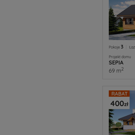
3
|
Pokoje
Łaz
Projekt domu
SEPIA
2
69 m