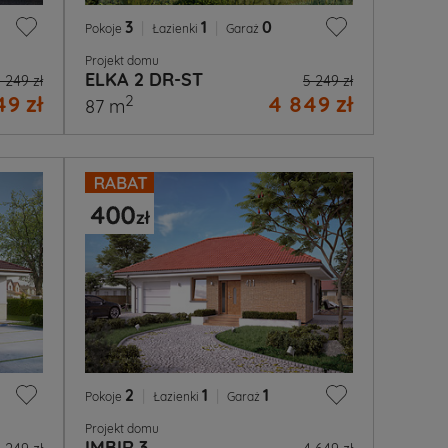
3
|
1
|
0
Pokoje
Łazienki
Garaż
Projekt domu
ELKA 2 DR-ST
 249 zł
5 249 zł
9 zł
4 849 zł
2
87 m
2
|
1
|
1
Pokoje
Łazienki
Garaż
Projekt domu
IMBIR 3