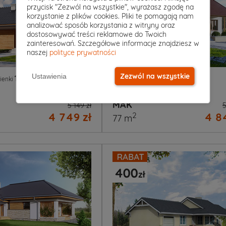
przycisk "Zezwól na wszystkie", wyrażasz zgodę na
korzystanie z plików cookies. Pliki te pomagają nam
analizować sposób korzystania z witryny oraz
dostosowywać treści reklamowe do Twoich
zainteresowań. Szczegółowe informacje znajdziesz w
naszej
polityce prywatności
Zezwól na wszystkie
Ustawienia
1
|
0
3
|
1
|
0
ienki
Garaż
Pokoje
Łazienki
Garaż
Projekt domu
MAK
5 149 zł
5
4 749 zł
4 84
2
77 m