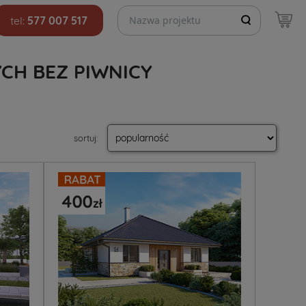
Szukaj projektów
tel:
577 007 517
H BEZ PIWNICY
sortuj
: