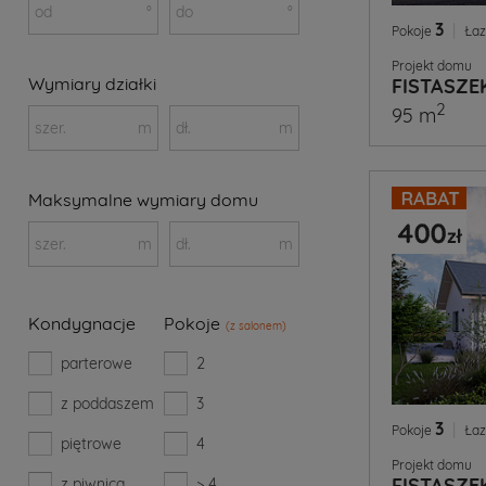
od
°
do
°
3
|
Pokoje
Łaz
Projekt domu
Wymiary działki
FISTASZE
2
95 m
szer.
m
dł.
m
Maksymalne wymiary domu
szer.
m
dł.
m
Kondygnacje
Pokoje
(z salonem)
parterowe
2
z poddaszem
3
3
|
Pokoje
Łaz
piętrowe
4
Projekt domu
FISTASZE
z piwnicą
> 4