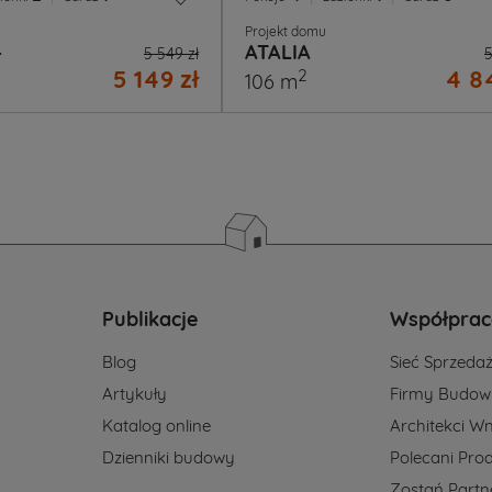
Projekt domu
4
ATALIA
5 549 zł
5
5 149 zł
4 84
2
106 m
Publikacje
Współprac
Blog
Sieć Sprzeda
Artykuły
Firmy Budow
Katalog online
Architekci Wn
Dzienniki budowy
Polecani Pro
Zostań Part