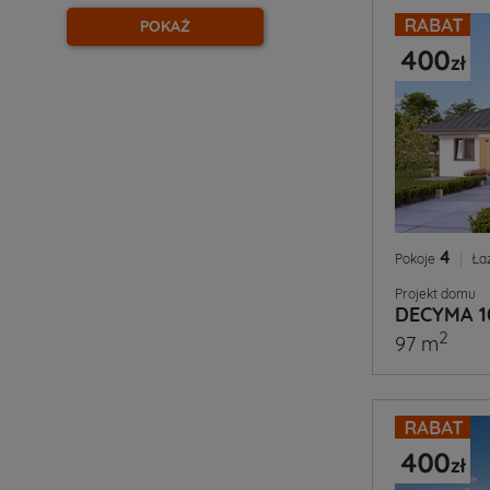
POKAŻ
4
|
Pokoje
Ła
Projekt domu
DECYMA 1
2
97 m