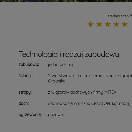
średnia ocen:
☆
☆
☆
☆
☆
Technologia i rodzaj zabudowy
zabudowa:
jednorodzinny
ściany:
2-warstwowe - pustak ceramiczny + styrop
Organika
stropy:
z wiązarów dachowych firmy MITEK
dach:
dachówka ceramiczna CREATON, kąt nachyle
ogrzewanie:
gazowe