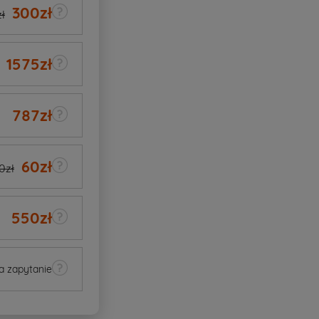
300
zł
ł
1575
zł
787
zł
60
zł
0zł
550
zł
a zapytanie