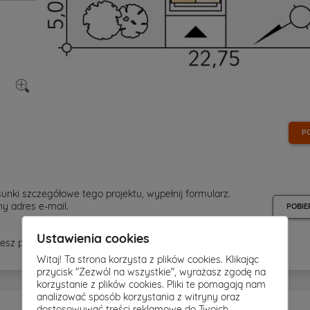
P
e
unki szczegółowe tego projektu, wypełnij formularz.
y adres e-mail.
POBIE
Ustawienia cookies
esz pobrać rysunki szczegółowe - kliknij
tutaj »
Witaj! Ta strona korzysta z plików cookies. Klikając
przycisk "Zezwól na wszystkie", wyrażasz zgodę na
korzystanie z plików cookies. Pliki te pomagają nam
analizować sposób korzystania z witryny oraz
dostosowywać treści reklamowe do Twoich