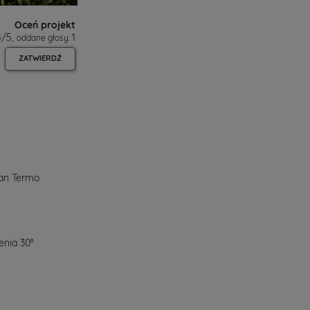
Oceń projekt
5
/
5
,
1
oddane głosy:
ZATWIERDŹ
ian Termo
nia 30°