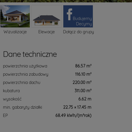
Budujemy
Decymy
Wizualizacje
Elewacje
Dołącz do grupy
Dane techniczne
powierzchnia użytkowa
86.57 m²
powierzchnia zabudowy
116.10 m²
powierzchnia dachu
220.00 m²
kubatura
311.00 m³
wysokość
6.62 m
min. gabaryty działki
22.75 × 17.45 m
EP
68.49 kWh/(m²rok)