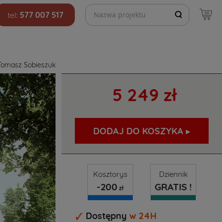
Szukaj projektów
tel:
577 007 517
Tomasz Sobieszuk
5 249 zł
DODAJ DO KOSZYKA ▸
Kosztorys
Dziennik
-200
GRATIS !
zł
Dostępny
w 24H