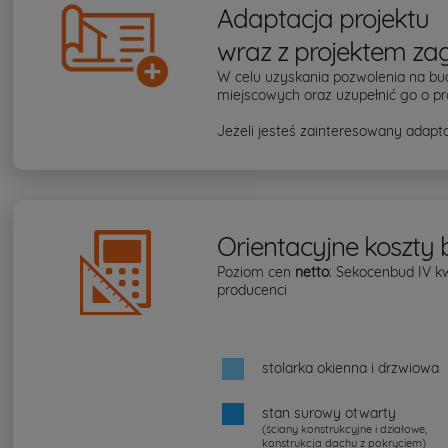
Adaptacja projektu
wraz z projektem za
W celu uzyskania pozwolenia na bu
miejscowych oraz uzupełnić go o pr
Jeżeli jesteś zainteresowany adapta
Orientacyjne koszty
Poziom cen
netto
: Sekocenbud IV k
producenci
stolarka okienna i drzwiowa
stan surowy otwarty
(ściany konstrukcyjne i działowe,
konstrukcja dachu z pokryciem)