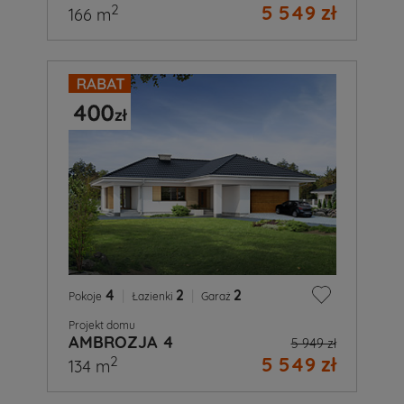
5 549 zł
2
166 m
4
|
2
|
2
Pokoje
Łazienki
Garaż
Projekt domu
AMBROZJA 4
5 949 zł
5 549 zł
2
134 m