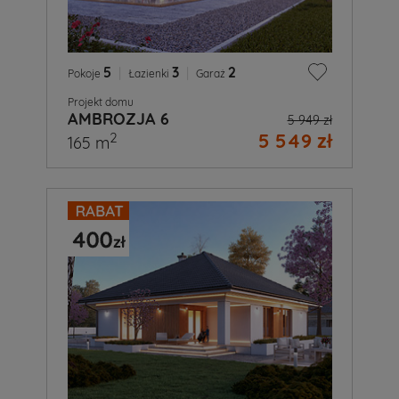
5
|
3
|
2
Pokoje
Łazienki
Garaż
Projekt domu
AMBROZJA 6
5 949 zł
5 549 zł
2
165 m