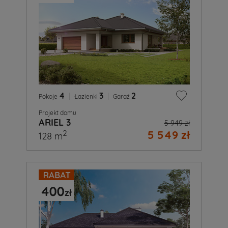
4
|
3
|
2
Pokoje
Łazienki
Garaż
Projekt domu
ARIEL 3
5 949 zł
5 549 zł
2
128 m