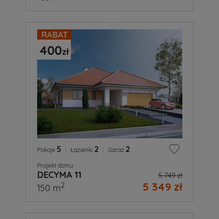
5
|
2
|
2
Pokoje
Łazienki
Garaż
Projekt domu
DECYMA 11
5 749 zł
5 349 zł
2
150 m