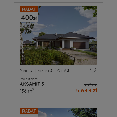
5
|
3
|
2
Pokoje
Łazienki
Garaż
Projekt domu
AKSAMIT 3
6 049 zł
5 649 zł
2
156 m