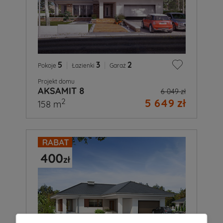
5
|
3
|
2
Pokoje
Łazienki
Garaż
Projekt domu
AKSAMIT 8
6 049 zł
5 649 zł
2
158 m