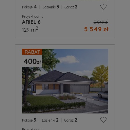
4
|
3
|
2
Pokoje
Łazienki
Garaż
Projekt domu
ARIEL 6
5 949 zł
5 549 zł
2
129 m
5
|
2
|
2
Pokoje
Łazienki
Garaż
Projekt domu