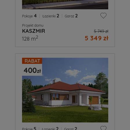
4
|
2
|
2
Pokoje
Łazienki
Garaż
Projekt domu
KASZMIR
5 749 zł
5 349 zł
2
128 m
5
|
2
|
2
Pokoje
Łazienki
Garaż