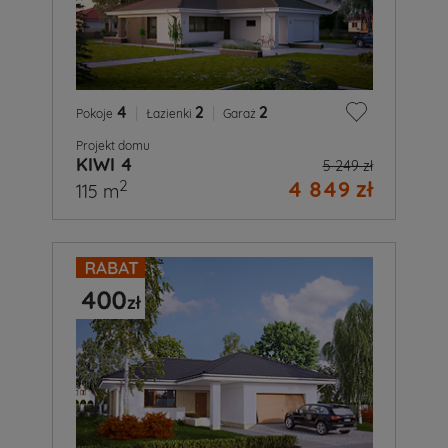
4
|
2
|
2
Pokoje
Łazienki
Garaż
Projekt domu
KIWI 4
5 249 zł
4 849 zł
2
115 m