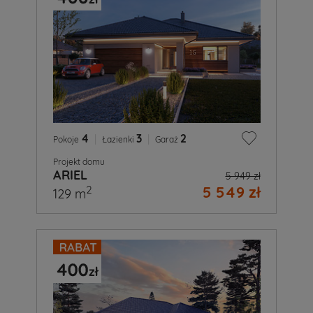
4
|
3
|
2
Pokoje
Łazienki
Garaż
Projekt domu
ARIEL
5 949 zł
5 549 zł
2
129 m