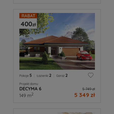
5
|
2
|
2
Pokoje
Łazienki
Garaż
Projekt domu
DECYMA 6
5 749 zł
5 349 zł
2
149 m