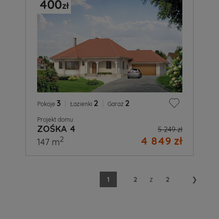
3
|
2
|
2
Pokoje
Łazienki
Garaż
Projekt domu
ZOŚKA 4
5 249 zł
4 849 zł
2
147 m
1
2
z
2
❯
A
Ty