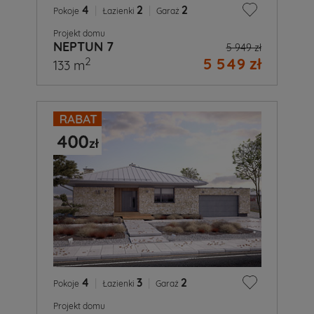
4
|
2
|
2
Pokoje
Łazienki
Garaż
Projekt domu
NEPTUN 7
5 949 zł
5 549 zł
2
133 m
4
|
3
|
2
Pokoje
Łazienki
Garaż
Projekt domu