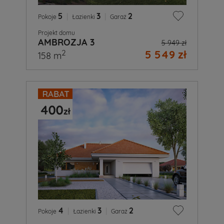
5
|
3
|
2
Pokoje
Łazienki
Garaż
Projekt domu
AMBROZJA 3
5 949 zł
5 549 zł
2
158 m
4
|
3
|
2
Pokoje
Łazienki
Garaż