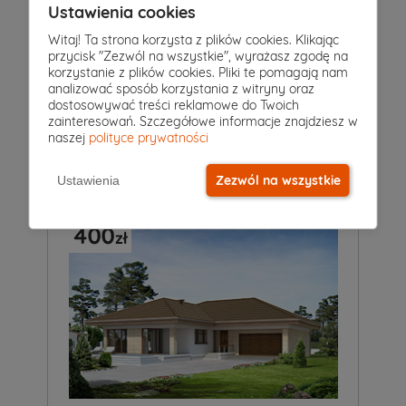
Ustawienia cookies
Witaj! Ta strona korzysta z plików cookies. Klikając
przycisk "Zezwól na wszystkie", wyrażasz zgodę na
4
|
2
|
2
Pokoje
Łazienki
Garaż
korzystanie z plików cookies. Pliki te pomagają nam
analizować sposób korzystania z witryny oraz
Projekt domu
dostosowywać treści reklamowe do Twoich
AMBROZJA
5 949 zł
zainteresowań. Szczegółowe informacje znajdziesz w
5 549 zł
2
138 m
naszej
polityce prywatności
Zezwól na wszystkie
Ustawienia