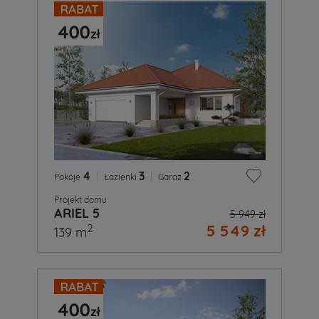
4
|
3
|
2
Pokoje
Łazienki
Garaż
Projekt domu
ARIEL 5
5 949 zł
5 549 zł
2
139 m