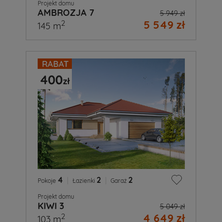
Projekt domu
AMBROZJA 7
5 949 zł
5 549 zł
2
145 m
4
|
2
|
2
Pokoje
Łazienki
Garaż
Projekt domu
KIWI 3
5 049 zł
4 649 zł
2
103 m