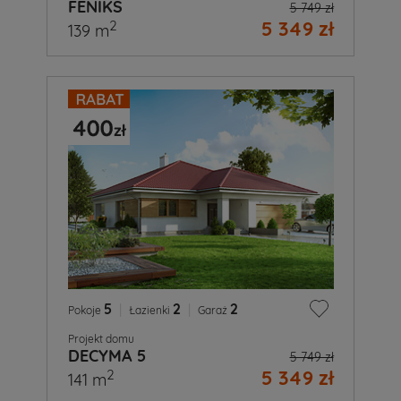
FENIKS
5 749 zł
5 349 zł
2
139 m
5
|
2
|
2
Pokoje
Łazienki
Garaż
Projekt domu
DECYMA 5
5 749 zł
5 349 zł
2
141 m