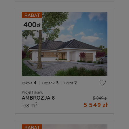
4
|
3
|
2
Pokoje
Łazienki
Garaż
Projekt domu
AMBROZJA 8
5 949 zł
5 549 zł
2
138 m