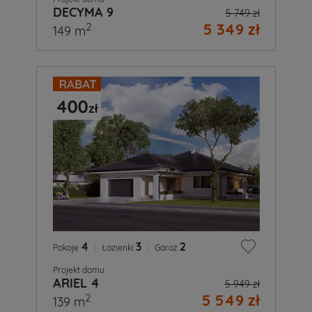
DECYMA 9
5 749 zł
5 349 zł
2
149 m
4
|
3
|
2
Pokoje
Łazienki
Garaż
Projekt domu
ARIEL 4
5 949 zł
5 549 zł
2
139 m