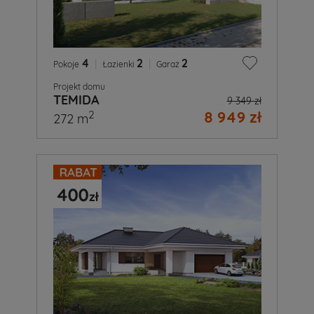
4
|
2
|
2
Pokoje
Łazienki
Garaż
Projekt domu
TEMIDA
9 349 zł
8 949 zł
2
272 m