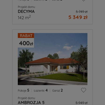
Projekt domu
DECYMA
5 749 zł
5 349 zł
2
142 m
5
|
4
|
2
Pokoje
Łazienki
Garaż
Projekt domu
AMBROZJA 5
5 949 zł