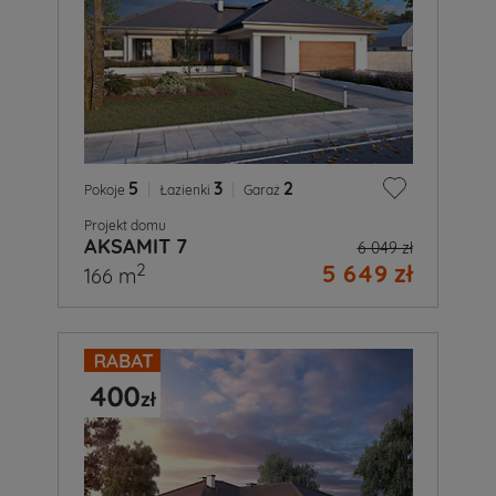
5
|
3
|
2
Pokoje
Łazienki
Garaż
Projekt domu
AKSAMIT 7
6 049 zł
5 649 zł
2
166 m