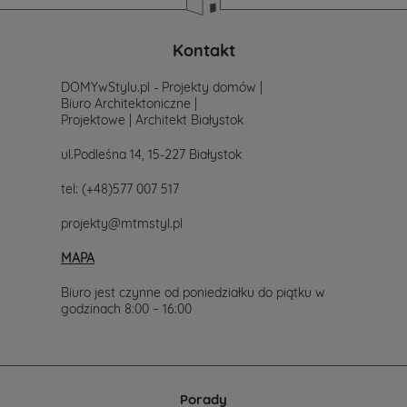
poszukiwania
projektu,
po
Kontakt
prostu
skontaktuj
DOMYwStylu.pl - Projekty domów |
się
Biuro Architektoniczne |
z
Projektowe | Architekt Białystok
nami.
Mailowo
ul.Podleśna 14, 15-227 Białystok
projekty@mtmstyl.pl
lub
tel:
(+48)577 007 517
telefonicznie
577-
projekty@mtmstyl.pl
007-
517.
MAPA
Chętnie
wesprzemy
Cię
Biuro jest czynne od poniedziałku do piątku w
w
godzinach 8:00 – 16:00
wyborze
projektu
domu.
Porady