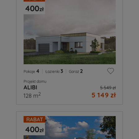
4
|
3
|
2
Pokoje
Łazienki
Garaż
Projekt domu
ALIBI
5 549 zł
5 149 zł
2
128 m