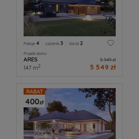
4
|
3
|
2
Pokoje
Łazienki
Garaż
Projekt domu
ARES
5 949 zł
5 549 zł
2
147 m