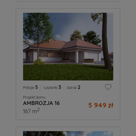
5
|
3
|
2
Pokoje
Łazienki
Garaż
Projekt domu
AMBROZJA 16
5 949 zł
2
167 m