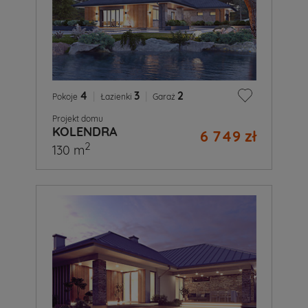
4
|
3
|
2
Pokoje
Łazienki
Garaż
Projekt domu
KOLENDRA
6 749 zł
2
130 m