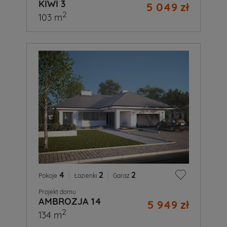
KIWI 3
5 049 zł
2
103 m
4
|
2
|
2
Pokoje
Łazienki
Garaż
Projekt domu
AMBROZJA 14
5 949 zł
2
134 m