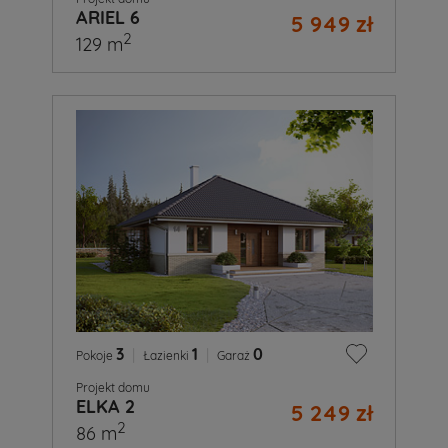
ARIEL 6
5 949 zł
2
129 m
3
|
1
|
0
Pokoje
Łazienki
Garaż
Projekt domu
ELKA 2
5 249 zł
2
86 m