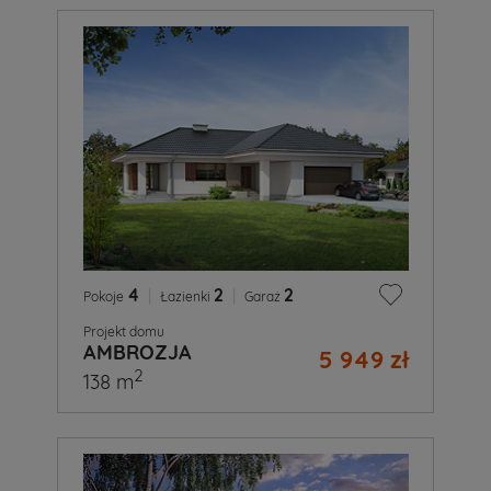
4
|
2
|
2
Pokoje
Łazienki
Garaż
Projekt domu
AMBROZJA
5 949 zł
2
138 m