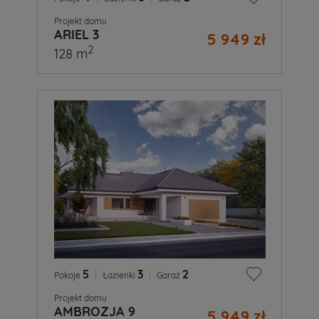
Projekt domu
ARIEL 3
5 949 zł
2
128 m
5
|
3
|
2
Pokoje
Łazienki
Garaż
Projekt domu
AMBROZJA 9
5 949 zł