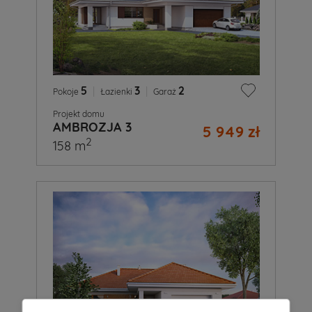
5
|
3
|
2
Pokoje
Łazienki
Garaż
Projekt domu
AMBROZJA 3
5 949 zł
2
158 m