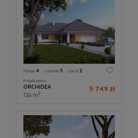
4
|
3
|
2
Pokoje
Łazienki
Garaż
Projekt domu
ORCHIDEA
5 749 zł
2
126 m