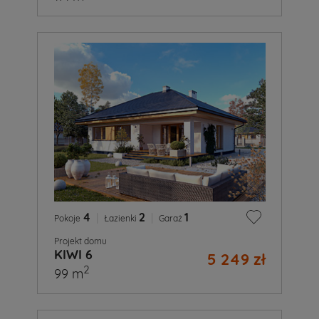
4
|
2
|
1
Pokoje
Łazienki
Garaż
Projekt domu
KIWI 6
5 249 zł
2
99 m