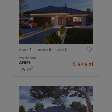
4
|
3
|
2
Pokoje
Łazienki
Garaż
Projekt domu
ARIEL
5 949 zł
2
129 m