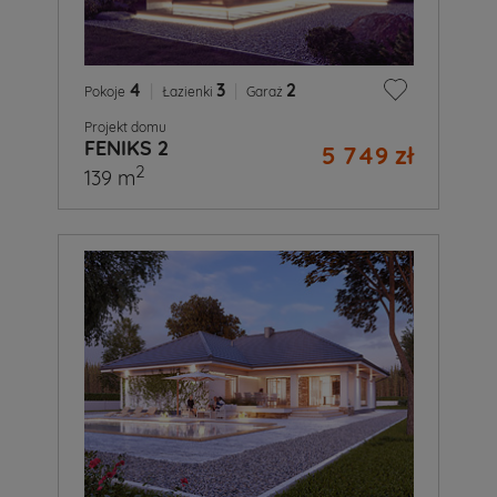
4
|
3
|
2
Pokoje
Łazienki
Garaż
Projekt domu
FENIKS 2
5 749 zł
2
139 m