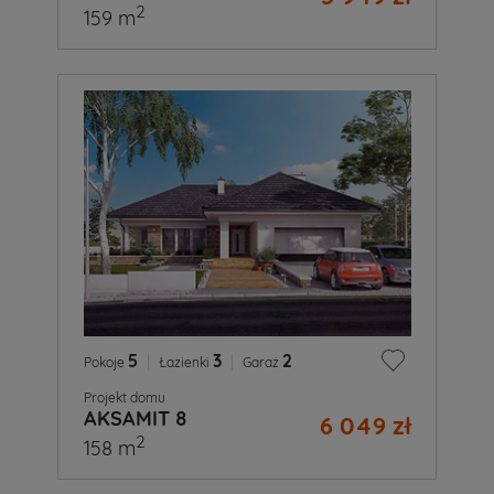
2
159 m
5
|
3
|
2
Pokoje
Łazienki
Garaż
Projekt domu
AKSAMIT 8
6 049 zł
2
158 m