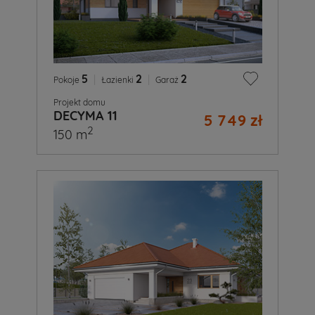
5
|
2
|
2
Pokoje
Łazienki
Garaż
Projekt domu
DECYMA 11
5 749 zł
2
150 m