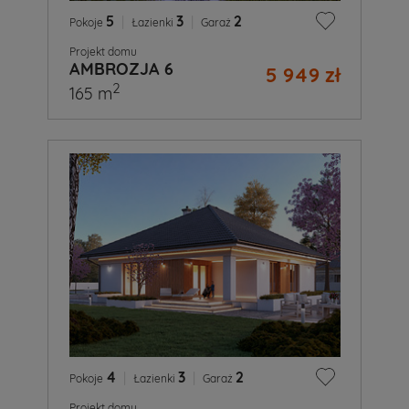
5
|
3
|
2
Pokoje
Łazienki
Garaż
Projekt domu
AMBROZJA 6
5 949 zł
2
165 m
4
|
3
|
2
Pokoje
Łazienki
Garaż
Projekt domu