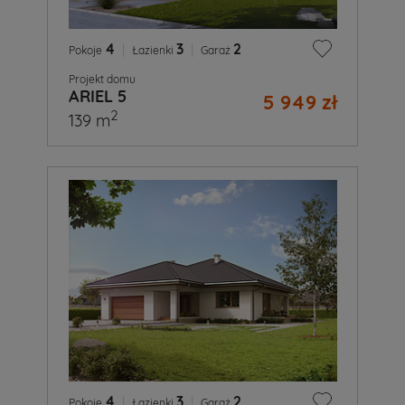
4
|
3
|
2
Pokoje
Łazienki
Garaż
Projekt domu
ARIEL 5
5 949 zł
2
139 m
4
|
3
|
2
Pokoje
Łazienki
Garaż