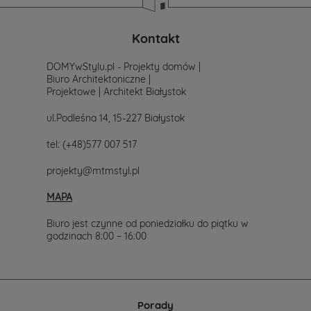
poszukiwania
projektu,
po
Kontakt
prostu
skontaktuj
DOMYwStylu.pl - Projekty domów |
się
Biuro Architektoniczne |
z
Projektowe | Architekt Białystok
nami.
Mailowo
ul.Podleśna 14, 15-227 Białystok
projekty@mtmstyl.pl
lub
tel:
(+48)577 007 517
telefonicznie
577-
projekty@mtmstyl.pl
007-
517.
MAPA
Chętnie
wesprzemy
Cię
Biuro jest czynne od poniedziałku do piątku w
w
godzinach 8:00 – 16:00
wyborze
projektu
domu.
Porady