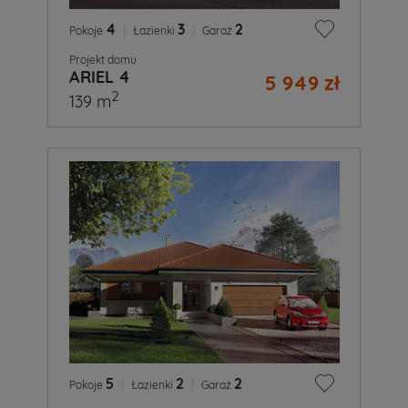
4
|
3
|
2
Pokoje
Łazienki
Garaż
Projekt domu
ARIEL 4
5 949 zł
2
139 m
5
|
2
|
2
Pokoje
Łazienki
Garaż