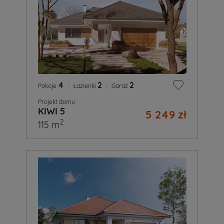
4
|
2
|
2
Pokoje
Łazienki
Garaż
Projekt domu
KIWI 5
5 249 zł
2
115 m