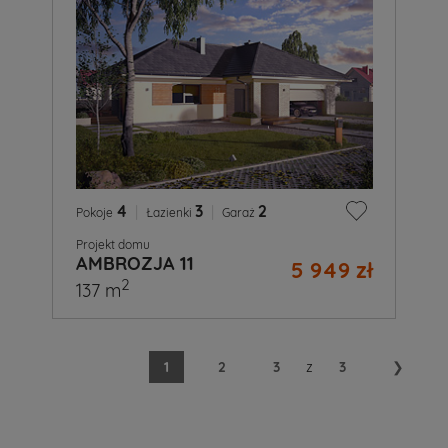
4
|
3
|
2
Pokoje
Łazienki
Garaż
Projekt domu
AMBROZJA 11
5 949 zł
2
137 m
1
2
3
z
3
❯
A
Ty