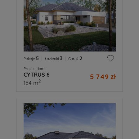
5
|
3
|
2
Pokoje
Łazienki
Garaż
Projekt domu
CYTRUS 6
5 749 zł
2
164 m