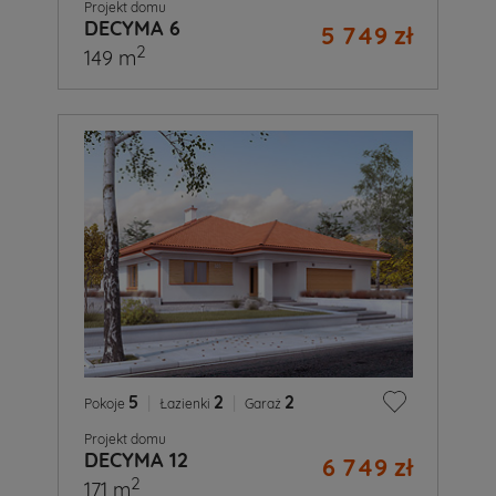
Projekt domu
DECYMA 6
5 749 zł
2
149 m
5
|
2
|
2
Pokoje
Łazienki
Garaż
Projekt domu
DECYMA 12
6 749 zł
2
171 m