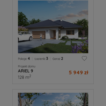
4
|
3
|
2
Pokoje
Łazienki
Garaż
Projekt domu
ARIEL 9
5 949 zł
2
128 m