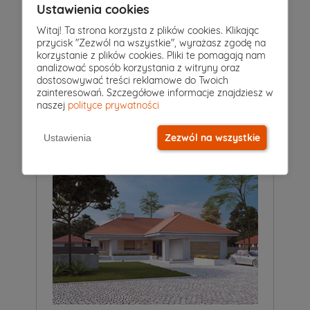
Ustawienia cookies
Witaj! Ta strona korzysta z plików cookies. Klikając
przycisk "Zezwól na wszystkie", wyrażasz zgodę na
4
|
3
|
2
Pokoje
Łazienki
Garaż
korzystanie z plików cookies. Pliki te pomagają nam
analizować sposób korzystania z witryny oraz
Projekt domu
dostosowywać treści reklamowe do Twoich
AMBROZJA 7
5 949 zł
zainteresowań. Szczegółowe informacje znajdziesz w
2
145 m
naszej
polityce prywatności
Zezwól na wszystkie
Ustawienia