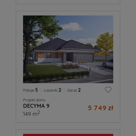
5
|
2
|
2
Pokoje
Łazienki
Garaż
Projekt domu
DECYMA 9
5 749 zł
2
149 m