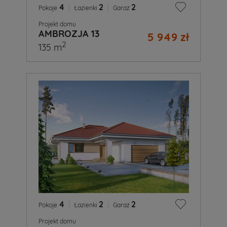
4
|
2
|
2
Pokoje
Łazienki
Garaż
Projekt domu
AMBROZJA 13
5 949 zł
2
135 m
4
|
2
|
2
Pokoje
Łazienki
Garaż
Projekt domu