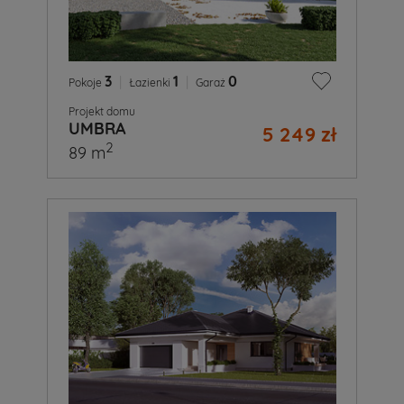
3
|
1
|
0
Pokoje
Łazienki
Garaż
Projekt domu
UMBRA
5 249 zł
2
89 m