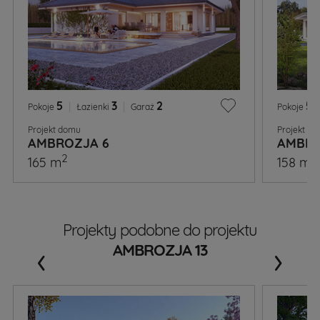
5
|
3
|
2
5
|
Pokoje
Łazienki
Garaż
Pokoje
Projekt domu
Projekt d
AMBROZJA 6
AMBRO
2
2
165 m
158 m
Projekty podobne do projektu
‹
›
AMBROZJA 13