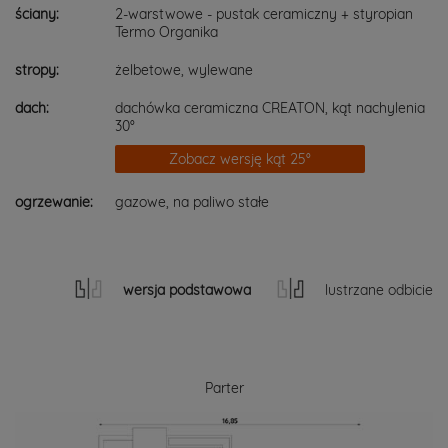
ściany:
2-warstwowe - pustak ceramiczny + styropian
Termo Organika
stropy:
żelbetowe, wylewane
dach:
dachówka ceramiczna CREATON, kąt nachylenia
30°
Zobacz wersję kąt 25°
ogrzewanie:
gazowe, na paliwo stałe
wersja podstawowa
lustrzane odbicie
Parter