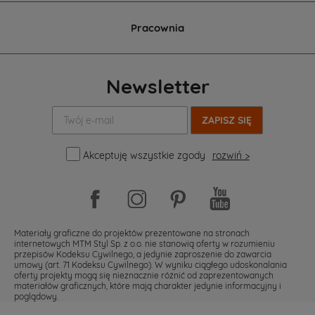
Pracownia
Newsletter
Twój
e-
mail:
Akceptuję wszystkie zgody
rozwiń >
Materiały graficzne do projektów prezentowane na stronach
internetowych MTM Styl Sp. z o.o. nie stanowią oferty w rozumieniu
przepisów Kodeksu Cywilnego, a jedynie zaproszenie do zawarcia
umowy (art. 71 Kodeksu Cywilnego). W wyniku ciągłego udoskonalania
oferty projekty mogą się nieznacznie różnić od zaprezentowanych
materiałów graficznych, które mają charakter jedynie informacyjny i
poglądowy.