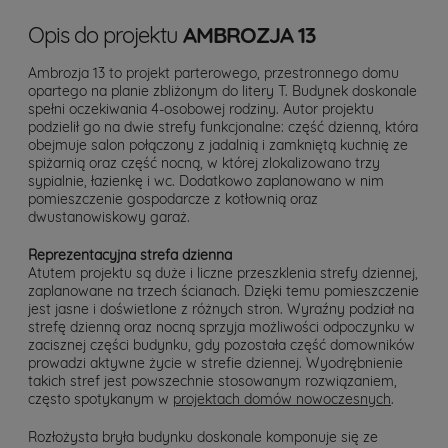
Opis do projektu
AMBROZJA 13
Ambrozja 13 to projekt parterowego, przestronnego domu
opartego na planie zbliżonym do litery T. Budynek doskonale
spełni oczekiwania 4-osobowej rodziny. Autor projektu
podzielił go na dwie strefy funkcjonalne: część dzienną, która
obejmuje salon połączony z jadalnią i zamkniętą kuchnię ze
spiżarnią oraz część nocną, w której zlokalizowano trzy
sypialnie, łazienkę i wc. Dodatkowo zaplanowano w nim
pomieszczenie gospodarcze z kotłownią oraz
dwustanowiskowy garaż.
Reprezentacyjna strefa dzienna
Atutem projektu są duże i liczne przeszklenia strefy dziennej,
zaplanowane na trzech ścianach. Dzięki temu pomieszczenie
jest jasne i doświetlone z różnych stron. Wyraźny podział na
strefę dzienną oraz nocną sprzyja możliwości odpoczynku w
zacisznej części budynku, gdy pozostała część domowników
prowadzi aktywne życie w strefie dziennej. Wyodrębnienie
takich stref jest powszechnie stosowanym rozwiązaniem,
często spotykanym w
projektach domów nowoczesnych
.
Rozłożysta bryła budynku doskonale komponuje się ze