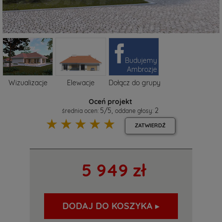
Budujemy
Ambrozje
Wizualizacje
Elewacje
Dołącz do grupy
Oceń projekt
5
/
5
,
2
średnia ocen:
oddane głosy:
☆
☆
☆
☆
☆
ZATWIERDŹ
5 949 zł
DODAJ DO KOSZYKA ▸