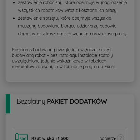
zestawienie robocizny, które obejmuje wynagrodzenie
wszystkich robotników wraz z kosztami ich pracy,
zestawienie sprzętu, które obejmuje wszystkie
maszyny budowlane biorące udział przy budowie
domu, wraz z kosztami ich wynajmu oraz czasu pracy.
Kosztorys budowlany uwzględnia wyłącznie część
budowlaną robót – bez instalacji. Instalacje zostały
uwzględnione jedynie wskaźnikowo w tabelach
elementów zapisanych w formacie programu Excel.
Bezpłatny
PAKIET DODATKÓW
Rzut w skali 1:500
pobierz
▸