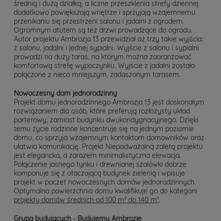
średnią i dużą działką, a liczne przeszklenia strefy dziennej
dodatkowo powiększają wnętrze i sprzyjają wzajemnemu
przenikaniu się przestrzeni salonu i jadalni z ogrodem.
Ogromnym atutem są też drzwi prowadzące do ogrodu.
Autor projektu Ambrozja 13 przewidział aż trzy takie wyjścia:
z salonu, jadalni i jednej sypialni. Wyjście z salonu i sypialni
prowadzi na duży taras, na którym można zaaranżować
komfortową strefę wypoczynku. Wyjście z jadalni zostało
połączone z nieco mniejszym, zadaszonym tarasem.
Nowoczesny dom jednorodzinny
Projekt domu jednorodzinnego Ambrozja 13 jest doskonałym
rozwiązaniem dla osób, które preferują rozłożysty układ
parterowy, zamiast budynku dwukondygnacyjnego. Dzięki
temu życie rodzinne koncentruje się na jednym poziomie
domu, co sprzyja wzajemnym kontaktom domowników oraz
ułatwia komunikację. Projekt Niepodważalną zaletą projektu
jest elegancka, a zarazem minimalistyczna elewacja.
Połączenie jasnego tynku i drewnianej szalówki dobrze
komponuje się z otaczającą budynek zielenią i wpisuje
projekt w poczet nowoczesnych domów jednorodzinnych.
Optymalna powierzchnia domu kwalifikuje go do kategorii
projekty domów średnich od 100 m² do 140 m²
.
Grupa budujących - Budujemy Ambrozje