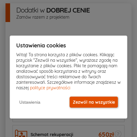
Dodatki
w
DOBREJ CENIE
Zamów razem z projektem
Ustawienia cookies
600
zł
Kosztorys budowlany
Witaj! Ta strona korzysta z plików cookies. Klikając
przycisk "Zezwól na wszystkie", wyrażasz zgodę na
Dodatkowy egzemplarz
korzystanie z plików cookies. Pliki te pomagają nam
1785
zł
projektu
analizować sposób korzystania z witryny oraz
dostosowywać treści reklamowe do Twoich
zainteresowań. Szczegółowe informacje znajdziesz w
naszej
polityce prywatności
892
zł
Elektroniczna wersja projektu
Zezwól na wszystkie
Ustawienia
70zł
Schemat szamba
60
zł
650
zł
Schemat rekuperacji