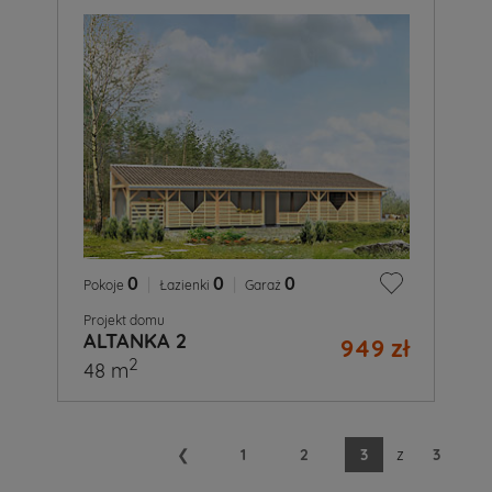
0
|
0
|
0
Pokoje
Łazienki
Garaż
Projekt domu
ALTANKA 2
949 zł
2
48 m
❮
1
2
3
z
3