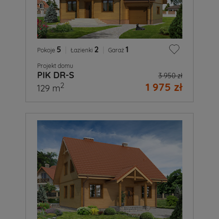
5
|
2
|
1
Pokoje
Łazienki
Garaż
Projekt domu
PIK DR-S
3 950 zł
1 975 zł
2
129 m