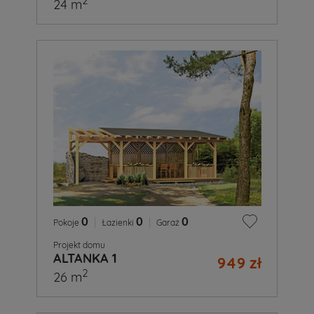
2
24 m
0
|
0
|
0
Pokoje
Łazienki
Garaż
Projekt domu
ALTANKA 1
949 zł
2
26 m