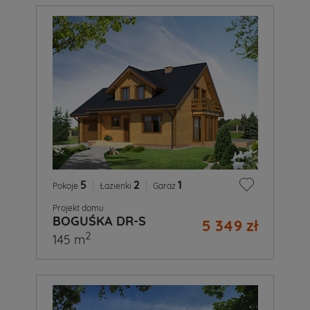
5
|
2
|
1
Pokoje
Łazienki
Garaż
Projekt domu
BOGUŚKA DR-S
5 349 zł
2
145 m