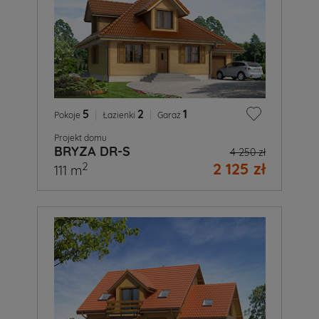
5
|
2
|
1
Pokoje
Łazienki
Garaż
Projekt domu
BRYZA DR-S
4 250 zł
2 125 zł
2
111 m