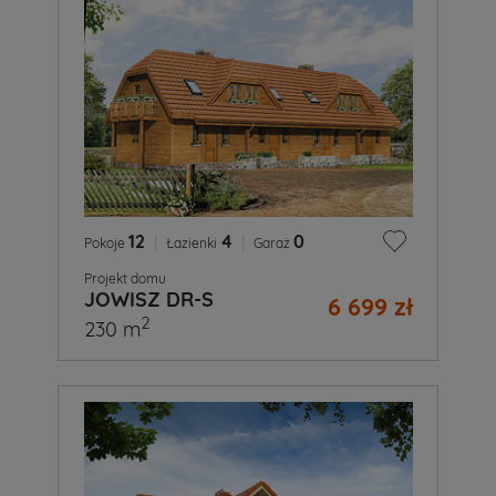
12
|
4
|
0
Pokoje
Łazienki
Garaż
Projekt domu
JOWISZ DR-S
6 699 zł
2
230 m