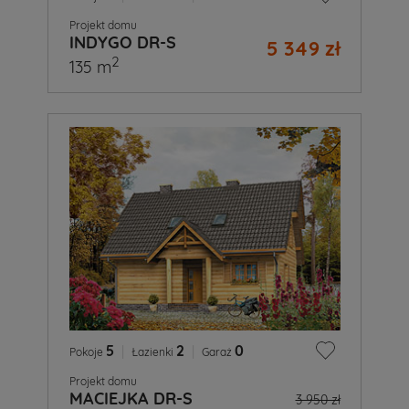
Projekt domu
INDYGO DR-S
5 349 zł
2
135 m
5
|
2
|
0
Pokoje
Łazienki
Garaż
Projekt domu
MACIEJKA DR-S
3 950 zł