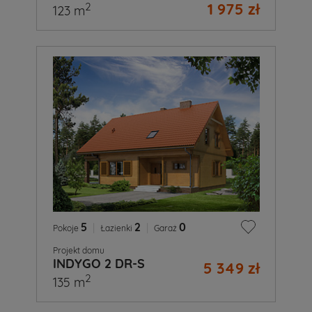
1 975 zł
2
123 m
5
|
2
|
0
Pokoje
Łazienki
Garaż
Projekt domu
INDYGO 2 DR-S
5 349 zł
2
135 m