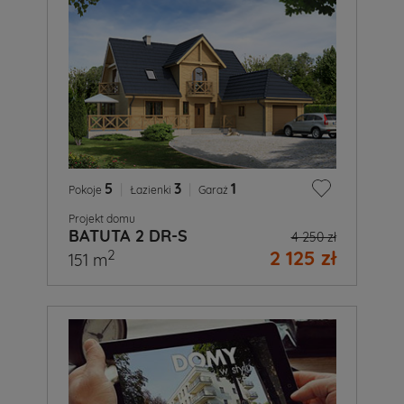
5
|
3
|
1
Pokoje
Łazienki
Garaż
Projekt domu
BATUTA 2 DR-S
4 250 zł
2 125 zł
2
151 m