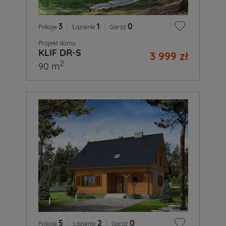
3
|
1
|
0
Pokoje
Łazienki
Garaż
Projekt domu
KLIF DR-S
3 999 zł
2
90 m
5
|
2
|
0
Pokoje
Łazienki
Garaż