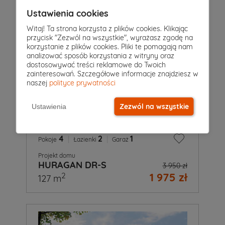
Ustawienia cookies
Witaj! Ta strona korzysta z plików cookies. Klikając
przycisk "Zezwól na wszystkie", wyrażasz zgodę na
korzystanie z plików cookies. Pliki te pomagają nam
analizować sposób korzystania z witryny oraz
dostosowywać treści reklamowe do Twoich
zainteresowań. Szczegółowe informacje znajdziesz w
naszej
polityce prywatności
Zezwól na wszystkie
Ustawienia
4
|
2
|
1
Pokoje
Łazienki
Garaż
Projekt domu
HURAGAN DR-S
3 950 zł
1 975 zł
2
127 m