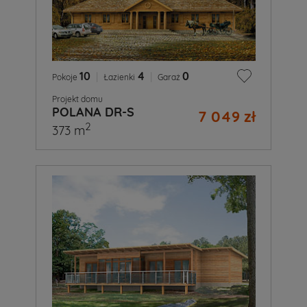
10
|
4
|
0
Pokoje
Łazienki
Garaż
Projekt domu
POLANA DR-S
7 049 zł
2
373 m