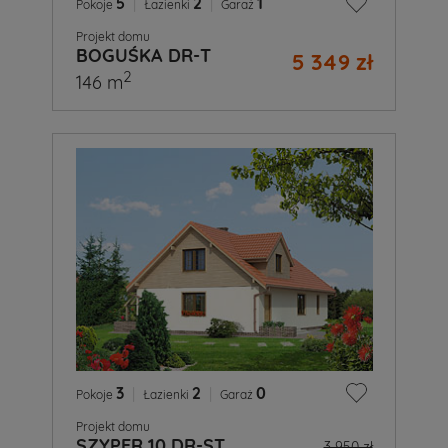
5
|
2
|
1
Pokoje
Łazienki
Garaż
Projekt domu
BOGUŚKA DR-T
5 349 zł
2
146 m
3
|
2
|
0
Pokoje
Łazienki
Garaż
Projekt domu
SZYPER 10 DR-ST
3 950 zł