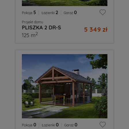
5
|
2
|
0
Pokoje
Łazienki
Garaż
Projekt domu
PLISZKA 2 DR-S
5 349 zł
2
125 m
0
|
0
|
0
Pokoje
Łazienki
Garaż