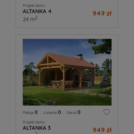
Projekt domu
ALTANKA 4
949 zł
2
24 m
0
|
0
|
0
Pokoje
Łazienki
Garaż
Projekt domu
ALTANKA 3
949 zł