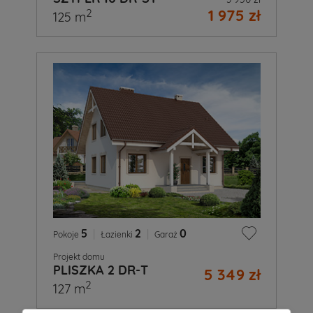
1 975 zł
2
125 m
5
|
2
|
0
Pokoje
Łazienki
Garaż
Projekt domu
PLISZKA 2 DR-T
5 349 zł
2
127 m