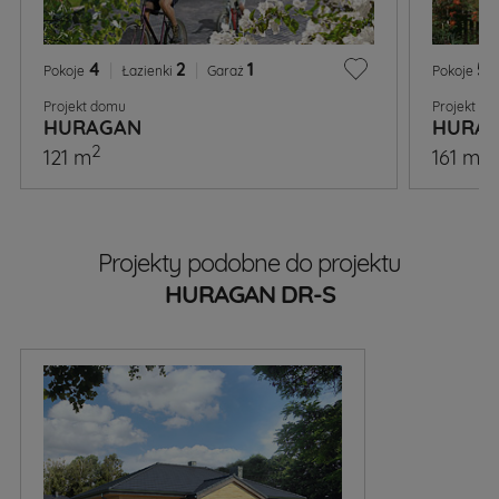
4
|
2
|
1
5
|
Pokoje
Łazienki
Garaż
Pokoje
Projekt domu
Projekt d
HURAGAN
HURAG
2
2
121 m
161 m
Projekty podobne do projektu
HURAGAN DR-S