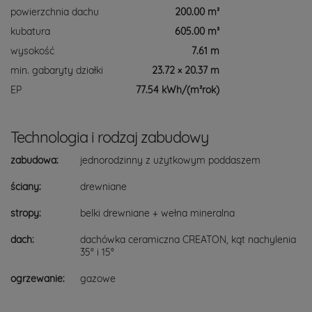
powierzchnia dachu
200.00 m²
kubatura
605.00 m³
wysokość
7.61 m
min. gabaryty działki
23.72 × 20.37 m
EP
77.54 kWh/(m²rok)
Technologia i rodzaj zabudowy
zabudowa:
jednorodzinny z użytkowym poddaszem
ściany:
drewniane
stropy:
belki drewniane + wełna mineralna
dach:
dachówka ceramiczna CREATON, kąt nachylenia
35° i 15°
ogrzewanie:
gazowe