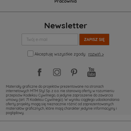
Pracownia
Newsletter
Twój
e-
mail:
Akceptuję wszystkie zgody
rozwiń >
Materiały graficzne do projektów prezentowane na stronach
internetowych MTM Styl Sp. z o.o. nie stanowią oferty w rozumieniu
przepisów Kodeksu Cywilnego, a jedynie zaproszenie do zawarcia
umowy (art. 71 Kodeksu Cywilnego). W wyniku ciągłego udoskonalania
oferty projekty mogą się nieznacznie różnić od zaprezentowanych
materiałów graficznych, które mają charakter jedynie informacyjny i
poglądowy.