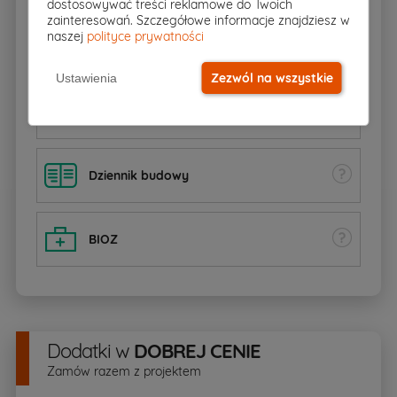
dostosowywać treści reklamowe do Twoich
zainteresowań. Szczegółowe informacje znajdziesz w
naszej
polityce prywatności
Charakterystyka energetyczna
Zezwól na wszystkie
Ustawienia
Zgoda na zmiany
Dziennik budowy
BIOZ
Dodatki
w
DOBREJ CENIE
Zamów razem z projektem