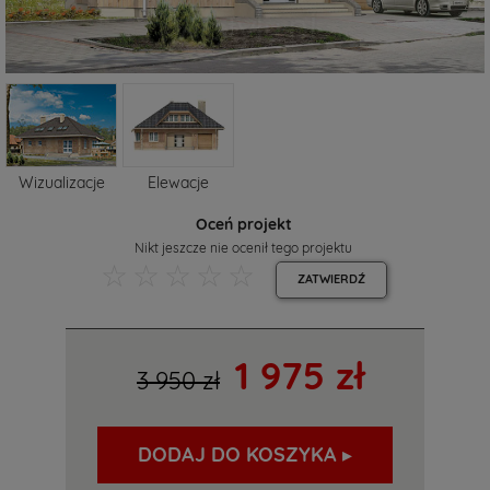
Wizualizacje
Elewacje
Oceń projekt
Nikt jeszcze nie ocenił tego projektu
☆
☆
☆
☆
☆
ZATWIERDŹ
1 975 zł
3 950 zł
DODAJ DO KOSZYKA ▸