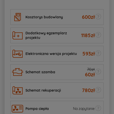
600
zł
Kosztorys budowlany
Dodatkowy egzemplarz
1185
zł
projektu
593
zł
Elektroniczna wersja projektu
70zł
Schemat szamba
60
zł
780
zł
Schemat rekuperacji
Pompa ciepła
Na zapytanie