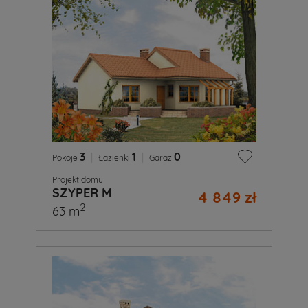
3
|
1
|
0
Pokoje
Łazienki
Garaż
Projekt domu
SZYPER M
4 849 zł
2
63 m