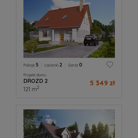
5
|
2
|
0
Pokoje
Łazienki
Garaż
Projekt domu
DROZD 2
5 349 zł
2
121 m