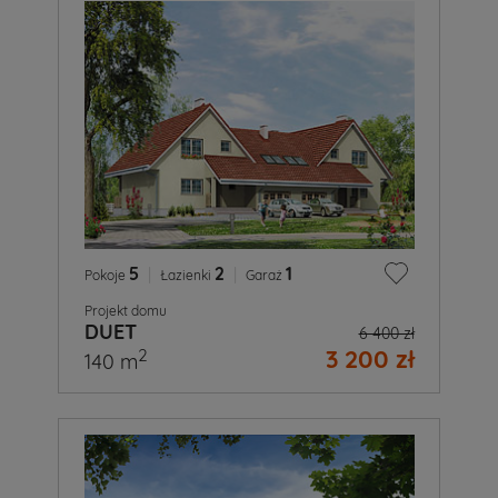
5
|
2
|
1
Pokoje
Łazienki
Garaż
Projekt domu
DUET
6 400 zł
3 200 zł
2
140 m