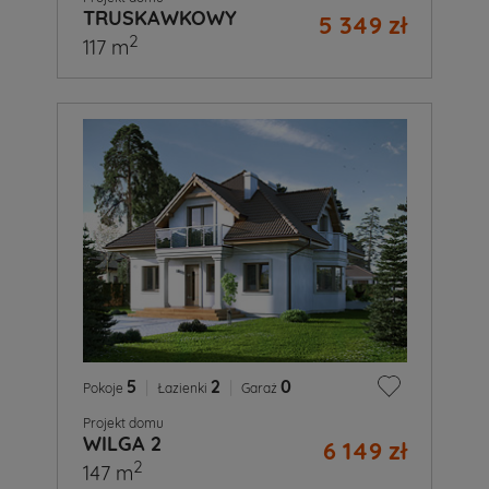
TRUSKAWKOWY
5 349 zł
2
117 m
5
|
2
|
0
Pokoje
Łazienki
Garaż
Projekt domu
WILGA 2
6 149 zł
2
147 m