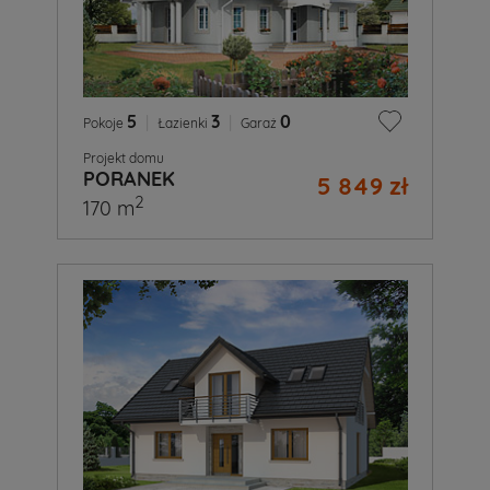
5
|
3
|
0
Pokoje
Łazienki
Garaż
Projekt domu
PORANEK
5 849 zł
2
170 m