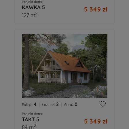
Projekt domu
KAWKA 5
5 349 zł
2
127 m
4
|
2
|
0
Pokoje
Łazienki
Garaż
Projekt domu
TAKT 5
5 349 zł
2
84 m