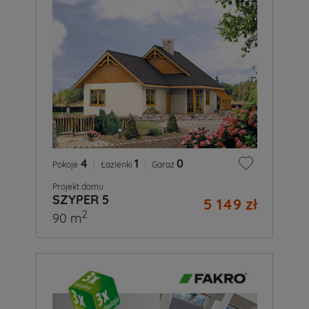
4
|
1
|
0
Pokoje
Łazienki
Garaż
Projekt domu
SZYPER 5
5 149 zł
2
90 m