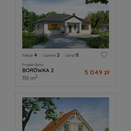
4
|
2
|
0
Pokoje
Łazienki
Garaż
Projekt domu
BORÓWKA 2
5 049 zł
2
110 m