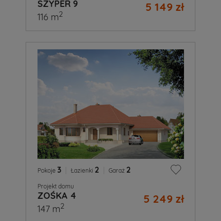
SZYPER 9
5 149 zł
2
116 m
3
|
2
|
2
Pokoje
Łazienki
Garaż
Projekt domu
ZOŚKA 4
5 249 zł
2
147 m