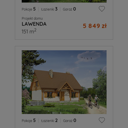
5
|
3
|
0
Pokoje
Łazienki
Garaż
Projekt domu
LAWENDA
5 849 zł
2
151 m
5
|
2
|
0
Pokoje
Łazienki
Garaż