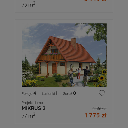
2
73 m
4
|
1
|
0
Pokoje
Łazienki
Garaż
Projekt domu
MIKRUS 2
3 550 zł
1 775 zł
2
77 m