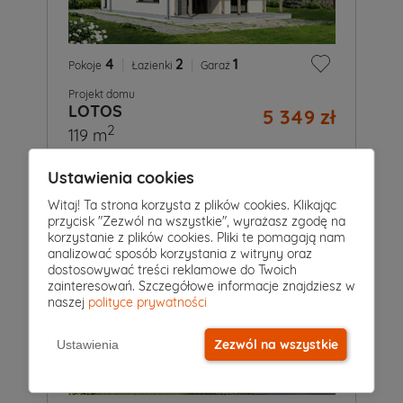
4
|
2
|
1
Pokoje
Łazienki
Garaż
Projekt domu
LOTOS
5 349 zł
2
119 m
Ustawienia cookies
Witaj! Ta strona korzysta z plików cookies. Klikając
przycisk "Zezwól na wszystkie", wyrażasz zgodę na
korzystanie z plików cookies. Pliki te pomagają nam
analizować sposób korzystania z witryny oraz
dostosowywać treści reklamowe do Twoich
zainteresowań. Szczegółowe informacje znajdziesz w
naszej
polityce prywatności
Zezwól na wszystkie
Ustawienia