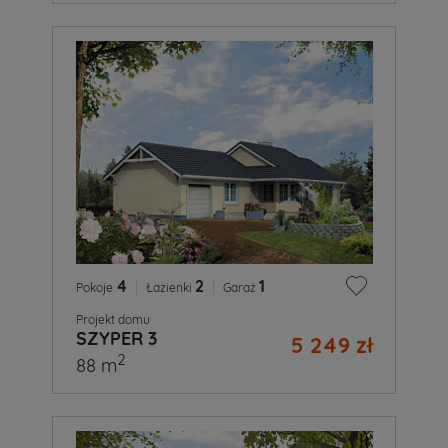
4
|
2
|
1
Pokoje
Łazienki
Garaż
Projekt domu
SZYPER 3
5 249 zł
2
88 m