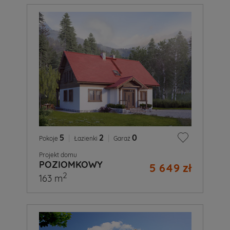
5
|
2
|
0
Pokoje
Łazienki
Garaż
Projekt domu
POZIOMKOWY
5 649 zł
2
163 m