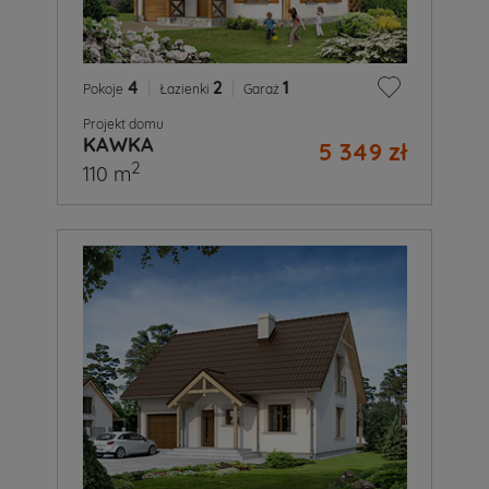
4
|
2
|
1
Pokoje
Łazienki
Garaż
Projekt domu
KAWKA
5 349 zł
2
110 m