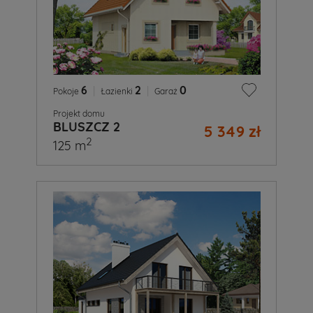
6
|
2
|
0
Pokoje
Łazienki
Garaż
Projekt domu
BLUSZCZ 2
5 349 zł
2
125 m