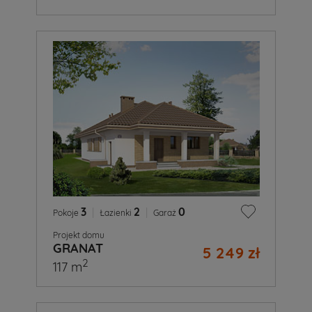
3
|
2
|
0
Pokoje
Łazienki
Garaż
Projekt domu
GRANAT
5 249 zł
2
117 m