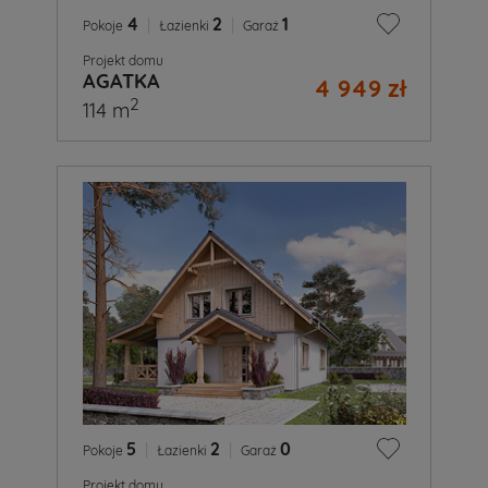
4
|
2
|
1
Pokoje
Łazienki
Garaż
Projekt domu
AGATKA
4 949 zł
2
114 m
5
|
2
|
0
Pokoje
Łazienki
Garaż
Projekt domu