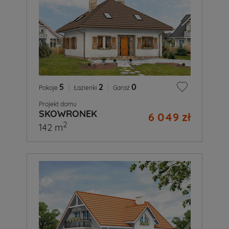
5
|
2
|
0
Pokoje
Łazienki
Garaż
Projekt domu
SKOWRONEK
6 049 zł
2
142 m