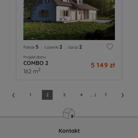
5
|
2
|
2
Pokoje
Łazienki
Garaż
Projekt domu
COMBO 2
5 149 zł
2
162 m
❮
1
2
3
4
...
z
7
❯
Kontakt