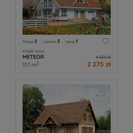
5
|
3
|
1
Pokoje
Łazienki
Garaż
Projekt domu
METEOR
4 550 zł
2 275 zł
2
157 m