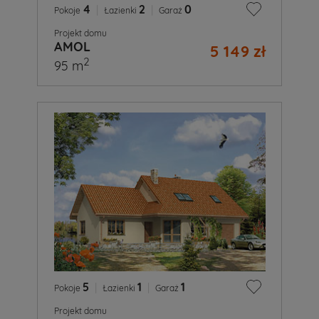
4
|
2
|
0
Pokoje
Łazienki
Garaż
Projekt domu
AMOL
5 149 zł
2
95 m
5
|
1
|
1
Pokoje
Łazienki
Garaż
Projekt domu