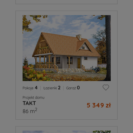
4
|
2
|
0
Pokoje
Łazienki
Garaż
Projekt domu
TAKT
5 349 zł
2
86 m