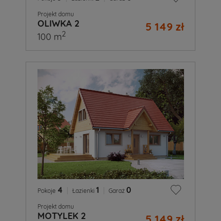
Projekt domu
OLIWKA 2
5 149 zł
2
100 m
4
|
1
|
0
Pokoje
Łazienki
Garaż
Projekt domu
MOTYLEK 2
5 149 zł