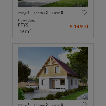
5
|
2
|
0
Pokoje
Łazienki
Garaż
Projekt domu
PTYŚ
5 149 zł
2
139 m
5
|
2
|
0
Pokoje
Łazienki
Garaż