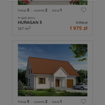
5
|
2
|
1
Pokoje
Łazienki
Garaż
Projekt domu
HURAGAN 3
3 950 zł
1 975 zł
2
147 m
5
|
2
|
1
Pokoje
Łazienki
Garaż