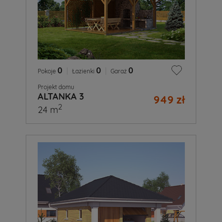
0
|
0
|
0
Pokoje
Łazienki
Garaż
Projekt domu
ALTANKA 3
949 zł
2
24 m