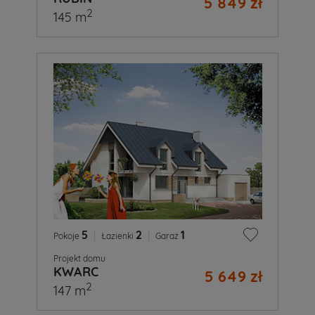
5 849 zł
2
145 m
5
|
2
|
1
Pokoje
Łazienki
Garaż
Projekt domu
KWARC
5 649 zł
2
147 m