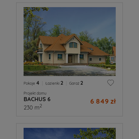
4
|
2
|
2
Pokoje
Łazienki
Garaż
Projekt domu
BACHUS 6
6 849 zł
2
230 m