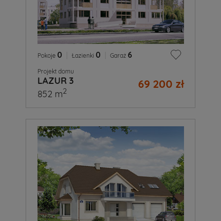
0
|
0
|
6
Pokoje
Łazienki
Garaż
Projekt domu
LAZUR 3
69 200 zł
2
852 m