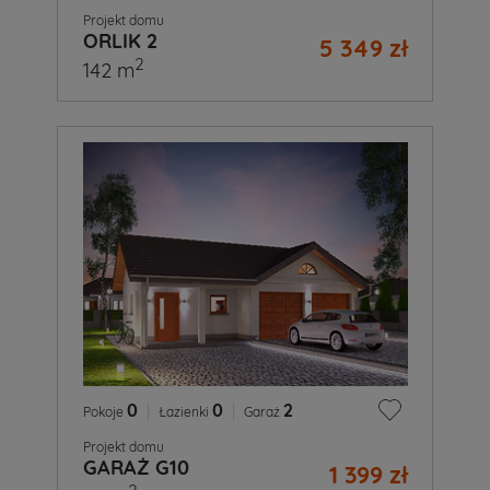
Projekt domu
ORLIK 2
5 349 zł
2
142 m
0
|
0
|
2
Pokoje
Łazienki
Garaż
Projekt domu
GARAŻ G10
1 399 zł