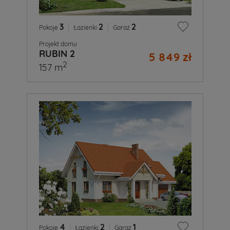
3
|
2
|
2
Pokoje
Łazienki
Garaż
Projekt domu
RUBIN 2
5 849 zł
2
157 m
4
|
2
|
1
Pokoje
Łazienki
Garaż