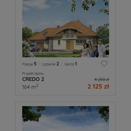
5
|
2
|
1
Pokoje
Łazienki
Garaż
Projekt domu
CREDO 2
4 250 zł
2 125 zł
2
164 m