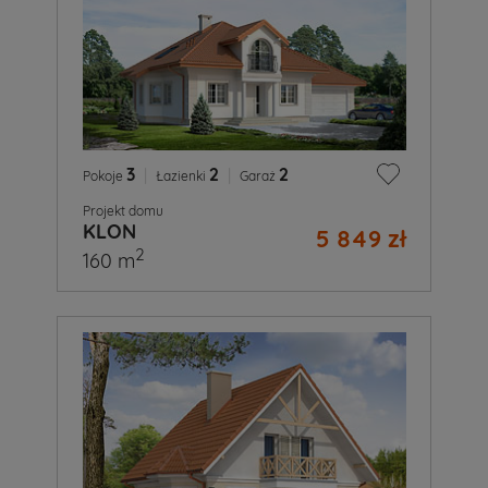
3
|
2
|
2
Pokoje
Łazienki
Garaż
Projekt domu
KLON
5 849 zł
2
160 m