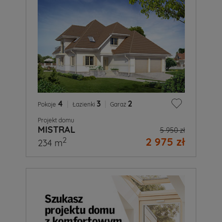
4
|
3
|
2
Pokoje
Łazienki
Garaż
Projekt domu
MISTRAL
5 950 zł
2 975 zł
2
234 m