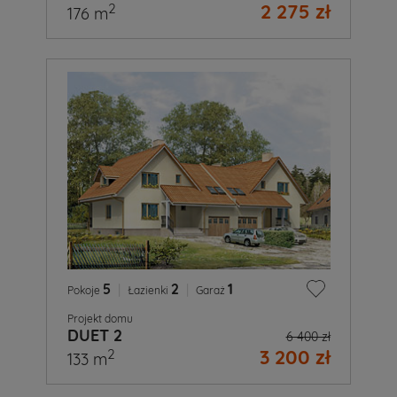
2 275 zł
2
176 m
5
|
2
|
1
Pokoje
Łazienki
Garaż
Projekt domu
DUET 2
6 400 zł
3 200 zł
2
133 m