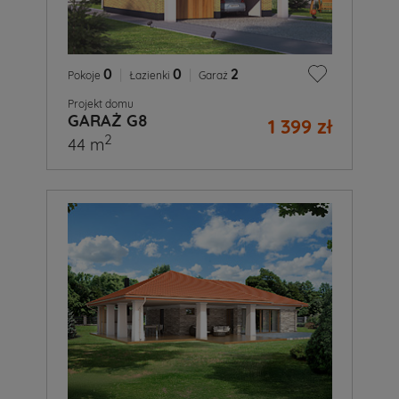
0
|
0
|
2
Pokoje
Łazienki
Garaż
Projekt domu
GARAŻ G8
1 399 zł
2
44 m