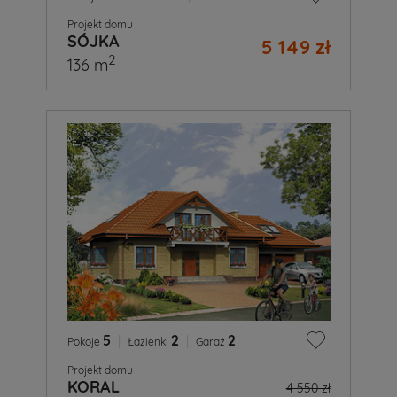
Projekt domu
SÓJKA
5 149 zł
2
136 m
5
|
2
|
2
Pokoje
Łazienki
Garaż
Projekt domu
KORAL
4 550 zł