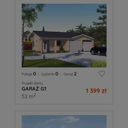
0
|
0
|
2
Pokoje
Łazienki
Garaż
Projekt domu
GARAŻ G1
1 399 zł
2
52 m