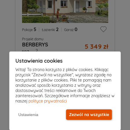
5
|
2
|
0
Pokoje
Łazienki
Garaż
Projekt domu
BERBERYS
5 349 zł
2
123 m
Ustawienia cookies
Witaj! Ta strona korzysta z plików cookies. Klikając
przycisk "Zezwól na wszystkie", wyrażasz zgodę na
korzystanie z plików cookies. Pliki te pomagają nam
analizować sposób korzystania z witryny oraz
dostosowywać treści reklamowe do Twoich
zainteresowań. Szczegółowe informacje znajdziesz w
naszej
polityce prywatności
Zezwól na wszystkie
Ustawienia