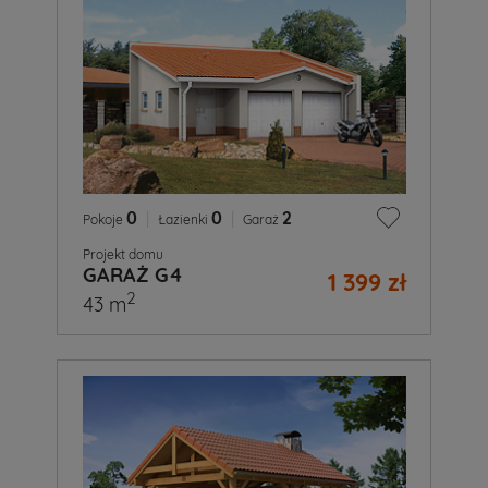
0
|
0
|
2
Pokoje
Łazienki
Garaż
Projekt domu
GARAŻ G4
1 399 zł
2
43 m