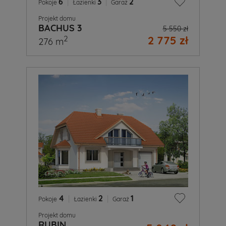
6
|
3
|
2
Pokoje
Łazienki
Garaż
Projekt domu
BACHUS 3
5 550 zł
2 775 zł
2
276 m
4
|
2
|
1
Pokoje
Łazienki
Garaż
Projekt domu
RUBIN