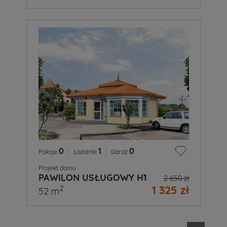
0
|
1
|
0
Pokoje
Łazienki
Garaż
Projekt domu
PAWILON USŁUGOWY H1
2 650 zł
1 325 zł
2
52 m