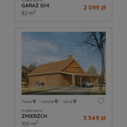
Projekt domu
GARAŻ G14
2 099 zł
2
82 m
0
|
0
|
0
Pokoje
Łazienki
Garaż
Projekt domu
ZMIERZCH
3 349 zł
2
100 m