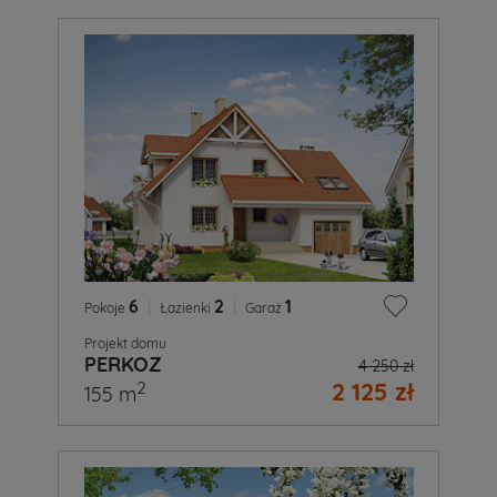
6
|
2
|
1
Pokoje
Łazienki
Garaż
Projekt domu
PERKOZ
4 250 zł
2 125 zł
2
155 m