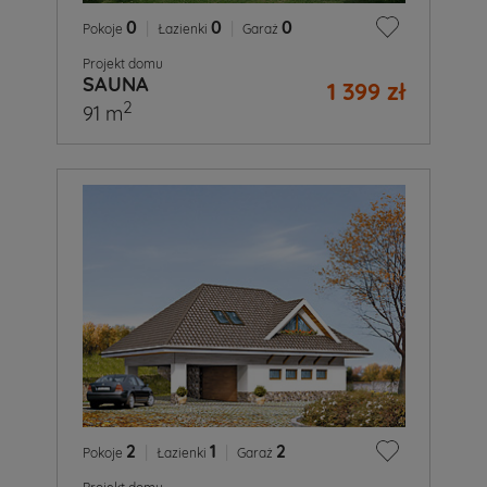
0
|
0
|
0
Pokoje
Łazienki
Garaż
Projekt domu
SAUNA
1 399 zł
2
91 m
2
|
1
|
2
Pokoje
Łazienki
Garaż