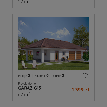
2
52 m
0
|
0
|
2
Pokoje
Łazienki
Garaż
Projekt domu
GARAŻ G15
1 399 zł
2
62 m