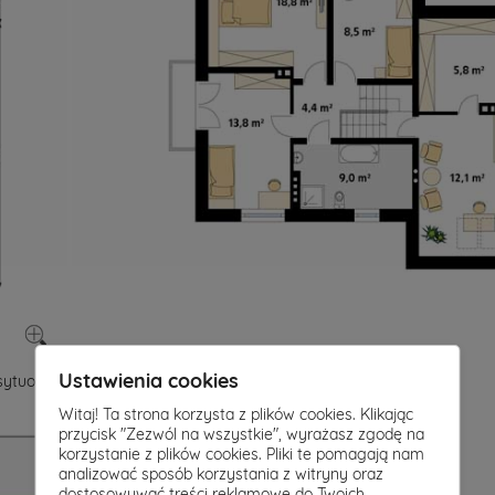
Ustawienia cookies
ytuowanie na działce:
Witaj! Ta strona korzysta z plików cookies. Klikając
przycisk "Zezwól na wszystkie", wyrażasz zgodę na
korzystanie z plików cookies. Pliki te pomagają nam
analizować sposób korzystania z witryny oraz
dostosowywać treści reklamowe do Twoich