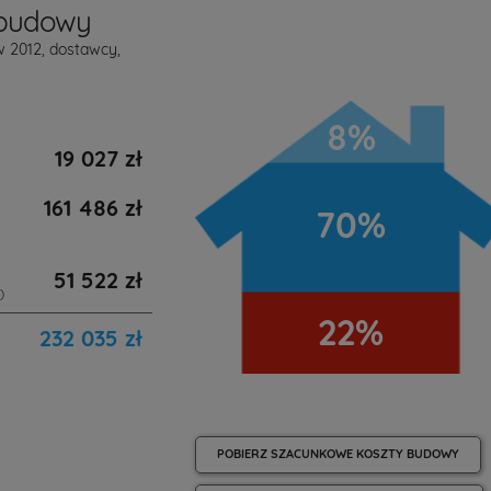
 budowy
w 2012, dostawcy,
8%
19 027 zł
161 486 zł
70%
51 522 zł
)
22%
232 035 zł
POBIERZ SZACUNKOWE KOSZTY BUDOWY