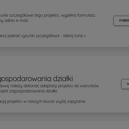
e
unki szczegółowe tego projektu, wypełnij formularz.
y adres e-mail.
POBIE
esz pobrać rysunki szczegółowe - kliknij
tutaj »
gospodarowania działki
W
dowę należy dokonać adaptacji projektu do warunków
ojekt zagospodarowania działki.
cją projektu w naszym biurze wyślij zapytanie.