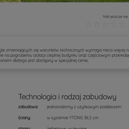
Nikt jeszcze nie
☆
☆
☆
☆
☆
ągle zmieniających się warunków technicznych wymaga nieco więcej n
wnie na pogrubieniu izolacji cieplnej budynku oraz częściowym przered
waniem dlatego jest dostępny w specjalnej cenie.
Technologia i rodzaj zabudowy
zabudowa:
jednorodzinny z użytkowym poddaszem
ściany:
w systemie YTONG 36,5 cm
stropy:
żelbetowe, wylewane