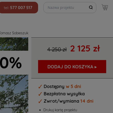
Szukaj projektów
tel:
577 007 517
Tomasz Sobieszuk
2 125 zł
4 250 zł
DODAJ DO KOSZYKA ▸
Dostępny
w 5 dni
Bezpłatna wysyłka
Zwrot/wymiana
14 dni
Drukuj kartę projektu