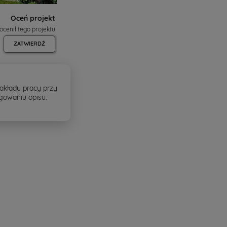
Oceń projekt
 ocenił tego projektu
ZATWIERDŹ
akładu pracy przy
agowaniu opisu.