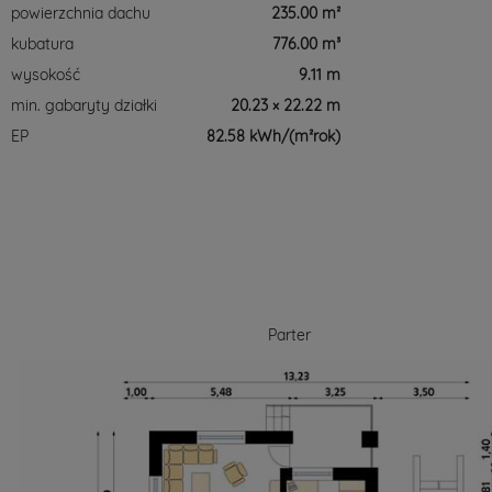
powierzchnia dachu
235.00 m²
kubatura
776.00 m³
wysokość
9.11 m
min. gabaryty działki
20.23 × 22.22 m
EP
82.58 kWh/(m²rok)
Parter