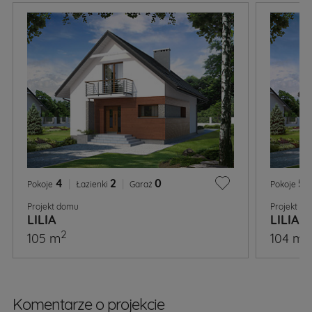
4
|
2
|
0
5
|
Pokoje
Łazienki
Garaż
Pokoje
Projekt domu
Projekt d
LILIA
LILIA 2
2
2
105 m
104 m
Komentarze o projekcie