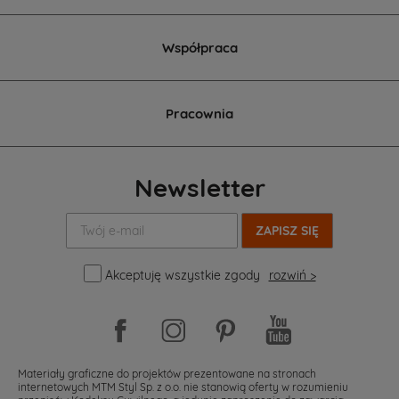
Współpraca
Pracownia
Newsletter
Twój
e-
mail:
Akceptuję wszystkie zgody
rozwiń >
Materiały graficzne do projektów prezentowane na stronach
internetowych MTM Styl Sp. z o.o. nie stanowią oferty w rozumieniu