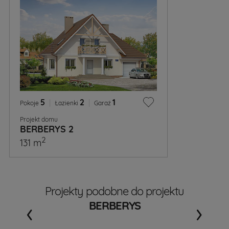
5
|
2
|
1
Pokoje
Łazienki
Garaż
Projekt domu
BERBERYS 2
2
131 m
Projekty podobne do projektu
‹
›
BERBERYS