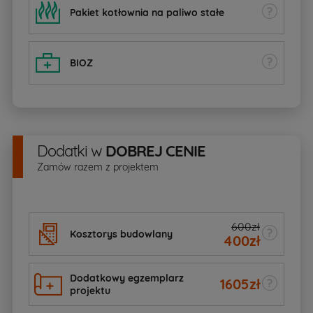
Pakiet kotłownia na paliwo stałe
BIOZ
Dodatki
w
DOBREJ CENIE
Zamów razem z projektem
600zł
Kosztorys budowlany
400
zł
Dodatkowy egzemplarz
1605
zł
projektu