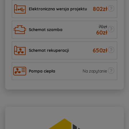
802
zł
Elektroniczna wersja projektu
70zł
Schemat szamba
60
zł
650
zł
Schemat rekuperacji
Pompa ciepła
Na zapytanie