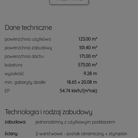
Dane techniczne
powierzchnia użytkowa
123.00 m²
powierzchnia zabudowy
101.40 m²
powierzchnia dachu
171.00 m²
kubatura
573.00 m³
wysokość
9.28 m
min. gabaryty działki
18.65 × 20.08 m
EP
54.74 kWh/(m²rok)
Technologia i rodzaj zabudowy
zabudowa:
jednorodzinny z użytkowym poddaszem
ściany:
2-warstwowe - pustak ceramiczny + styropian