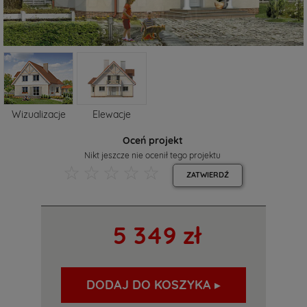
Wizualizacje
Elewacje
Oceń projekt
Nikt jeszcze nie ocenił tego projektu
☆
☆
☆
☆
☆
ZATWIERDŹ
5 349 zł
DODAJ DO KOSZYKA ▸