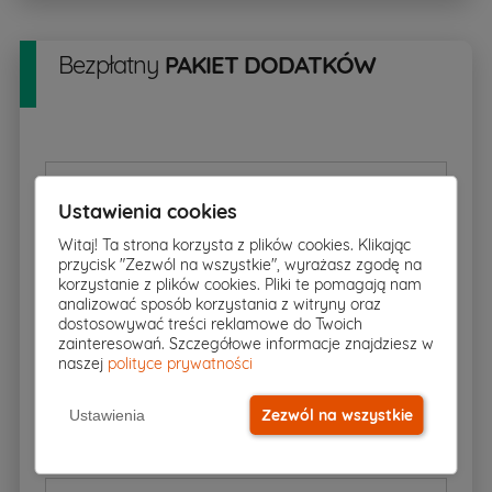
Bezpłatny
PAKIET DODATKÓW
Rzut w skali 1:500
pobierz
▸
Ustawienia cookies
Witaj! Ta strona korzysta z plików cookies. Klikając
przycisk "Zezwól na wszystkie", wyrażasz zgodę na
Charakterystyka energetyczna
korzystanie z plików cookies. Pliki te pomagają nam
analizować sposób korzystania z witryny oraz
dostosowywać treści reklamowe do Twoich
zainteresowań. Szczegółowe informacje znajdziesz w
Zgoda na zmiany
naszej
polityce prywatności
Zezwól na wszystkie
Ustawienia
Dziennik budowy