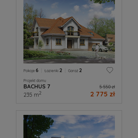
6
|
2
|
2
Pokoje
Łazienki
Garaż
Projekt domu
BACHUS 7
5 550 zł
2 775 zł
2
235 m