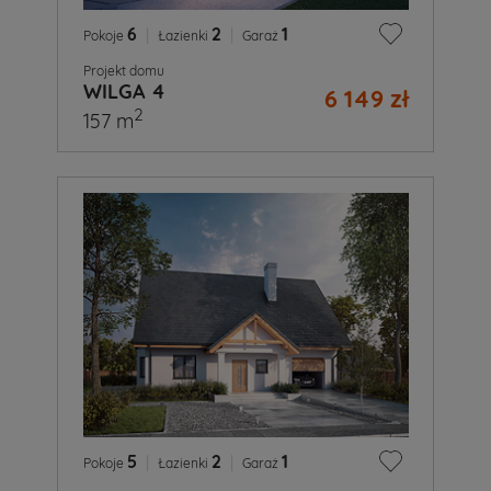
6
|
2
|
1
Pokoje
Łazienki
Garaż
Projekt domu
WILGA 4
6 149 zł
2
157 m
5
|
2
|
1
Pokoje
Łazienki
Garaż