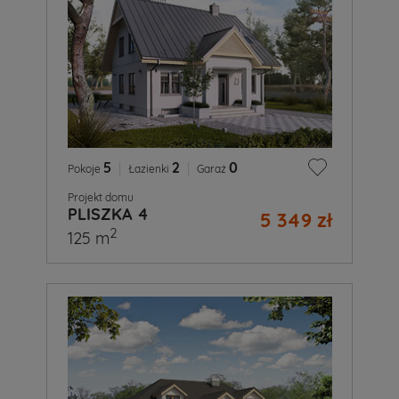
5
|
2
|
0
Pokoje
Łazienki
Garaż
Projekt domu
PLISZKA 4
5 349 zł
2
125 m