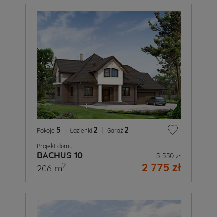
5
|
2
|
2
Pokoje
Łazienki
Garaż
Projekt domu
BACHUS 10
5 550 zł
2 775 zł
2
206 m