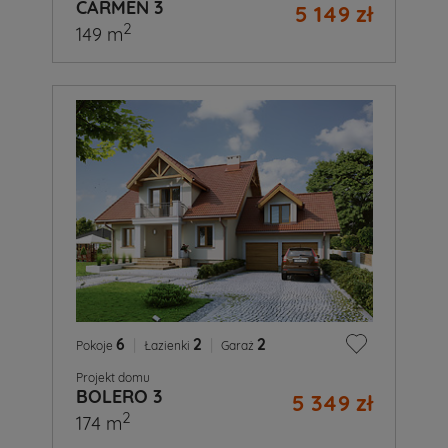
CARMEN 3
5 149 zł
2
149 m
6
|
2
|
2
Pokoje
Łazienki
Garaż
Projekt domu
BOLERO 3
5 349 zł
2
174 m