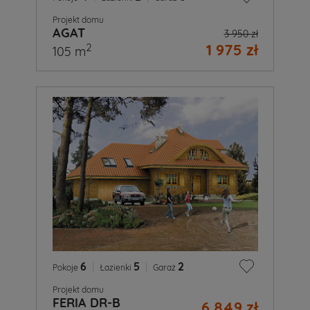
Projekt domu
AGAT
3 950 zł
1 975 zł
2
105 m
6
|
5
|
2
Pokoje
Łazienki
Garaż
Projekt domu
FERIA DR-B
6 849 zł