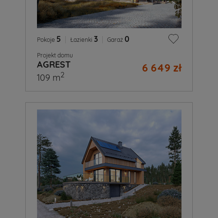
5
|
3
|
0
Pokoje
Łazienki
Garaż
Projekt domu
AGREST
6 649 zł
2
109 m