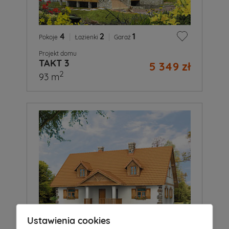
4
|
2
|
1
Pokoje
Łazienki
Garaż
Projekt domu
TAKT 3
5 349 zł
2
93 m
Ustawienia cookies