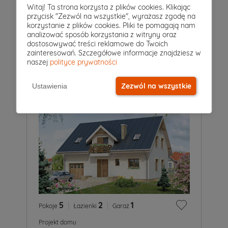
6
|
3
|
0
Witaj! Ta strona korzysta z plików cookies. Klikając
Pokoje
Łazienki
Garaż
przycisk "Zezwól na wszystkie", wyrażasz zgodę na
Projekt domu
korzystanie z plików cookies. Pliki te pomagają nam
ŚWIT 2
6 649 zł
analizować sposób korzystania z witryny oraz
2
dostosowywać treści reklamowe do Twoich
183 m
zainteresowań. Szczegółowe informacje znajdziesz w
naszej
polityce prywatności
Zezwól na wszystkie
Ustawienia
5
|
2
|
1
Pokoje
Łazienki
Garaż
Projekt domu