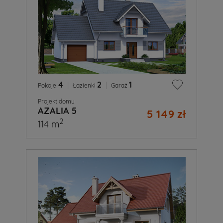
4
|
2
|
1
Pokoje
Łazienki
Garaż
Projekt domu
AZALIA 5
5 149 zł
2
114 m