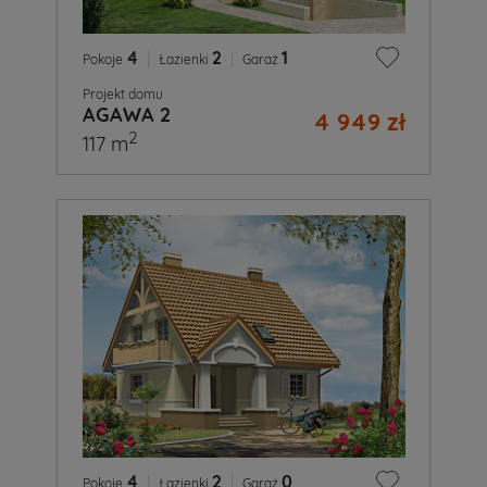
4
|
2
|
1
Pokoje
Łazienki
Garaż
Projekt domu
AGAWA 2
4 949 zł
2
117 m
4
|
2
|
0
Pokoje
Łazienki
Garaż