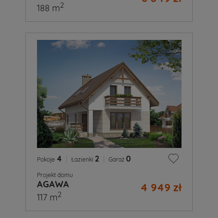
2
188 m
4
|
2
|
0
Pokoje
Łazienki
Garaż
Projekt domu
AGAWA
4 949 zł
2
117 m