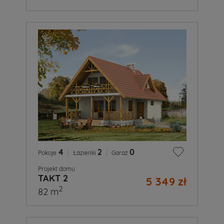
4
|
2
|
0
Pokoje
Łazienki
Garaż
Projekt domu
TAKT 2
5 349 zł
2
82 m