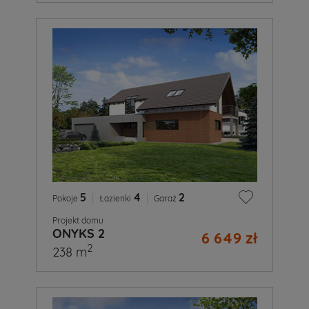
5
|
4
|
2
Pokoje
Łazienki
Garaż
Projekt domu
ONYKS 2
6 649 zł
2
238 m