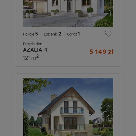
5
|
2
|
1
Pokoje
Łazienki
Garaż
Projekt domu
AZALIA 4
5 149 zł
2
121 m