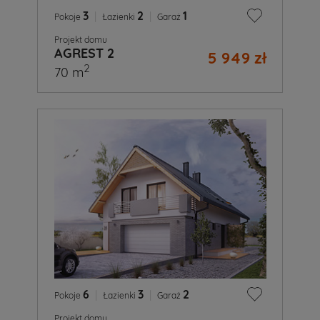
3
|
2
|
1
Pokoje
Łazienki
Garaż
Projekt domu
AGREST 2
5 949 zł
2
70 m
6
|
3
|
2
Pokoje
Łazienki
Garaż
Projekt domu