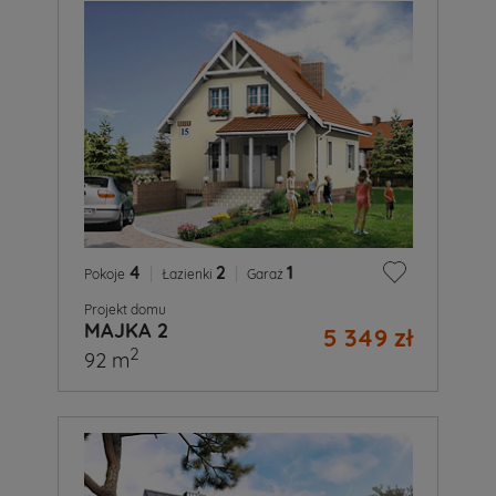
4
|
2
|
1
Pokoje
Łazienki
Garaż
Projekt domu
MAJKA 2
5 349 zł
2
92 m