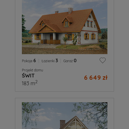
6
|
3
|
0
Pokoje
Łazienki
Garaż
Projekt domu
ŚWIT
6 649 zł
2
183 m