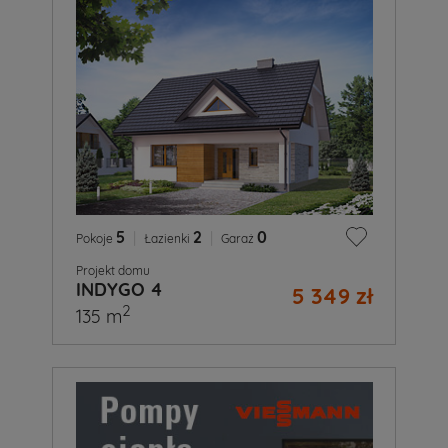
5
|
2
|
0
Pokoje
Łazienki
Garaż
Projekt domu
INDYGO 4
5 349 zł
2
135 m