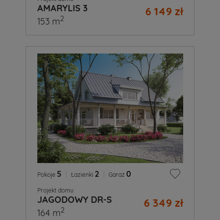
AMARYLIS 3
6 149 zł
2
153 m
5
|
2
|
0
Pokoje
Łazienki
Garaż
Projekt domu
JAGODOWY DR-S
6 349 zł
2
164 m