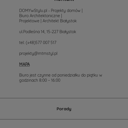
prostu
skontaktuj
DOMYwStylu.pl - Projekty domów |
się
Biuro Architektoniczne |
z
Projektowe | Architekt Białystok
nami.
Mailowo
ul.Podleśna 14, 15-227 Białystok
projekty@mtmstyl.pl
lub
tel:
(+48)577 007 517
telefonicznie
577-
projekty@mtmstyl.pl
007-
517.
MAPA
Chętnie
wesprzemy
Cię
Biuro jest czynne od poniedziałku do piątku w
w
godzinach 8:00 – 16:00
wyborze
projektu
domu.
Porady