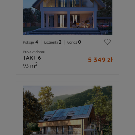
4
|
2
|
0
Pokoje
Łazienki
Garaż
Projekt domu
TAKT 6
5 349 zł
2
93 m