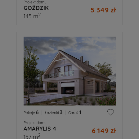
Projekt domu
GOŹDZIK
5 349 zł
2
145 m
6
|
3
|
1
Pokoje
Łazienki
Garaż
Projekt domu
AMARYLIS 4
6 149 zł
2
157 m