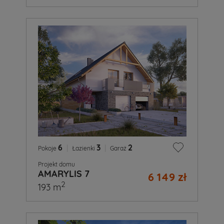
6
|
3
|
2
Pokoje
Łazienki
Garaż
Projekt domu
AMARYLIS 7
6 149 zł
2
193 m