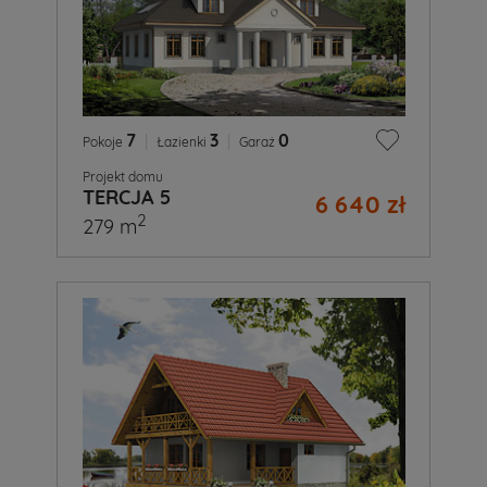
7
|
3
|
0
Pokoje
Łazienki
Garaż
Projekt domu
TERCJA 5
6 640 zł
2
279 m