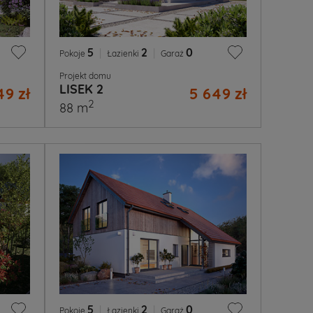
5
|
2
|
0
Pokoje
Łazienki
Garaż
Projekt domu
LISEK 2
49 zł
5 649 zł
2
88 m
5
|
2
|
0
Pokoje
Łazienki
Garaż