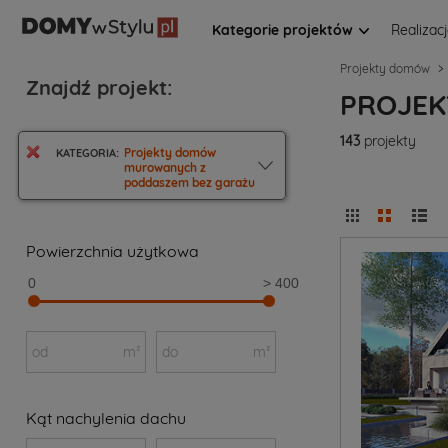
Kategorie projektów
Realizac
Projekty domów
Znajdź projekt:
PROJEK
143
projekty
Projekty domów
KATEGORIA:
murowanych z
poddaszem bez garażu
Powierzchnia użytkowa
0
> 400
od
m²
do
m²
Kąt nachylenia dachu