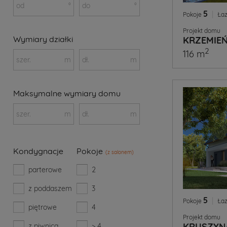
od
°
do
°
5
|
Pokoje
Łaz
Projekt domu
Wymiary działki
KRZEMIE
2
116 m
szer.
m
dł.
m
Maksymalne wymiary domu
szer.
m
dł.
m
Kondygnacje
Pokoje
(z salonem)
parterowe
2
z poddaszem
3
5
|
Pokoje
Łaz
piętrowe
4
Projekt domu
KRUSZYN
z piwnicą
> 4