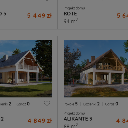
Projekt domu
 5
KOTE
5 449 zł
5 6
2
94 m
2
|
0
5
|
2
|
0
ienki
Garaż
Pokoje
Łazienki
Garaż
Projekt domu
 2
ALIKANTE 3
4 849 zł
4 84
2
88 m