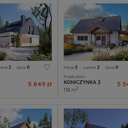
2
|
0
5
|
2
|
0
ienki
Garaż
Pokoje
Łazienki
Garaż
Projekt domu
KONICZYNKA 2
5 849 zł
5 3
2
118 m