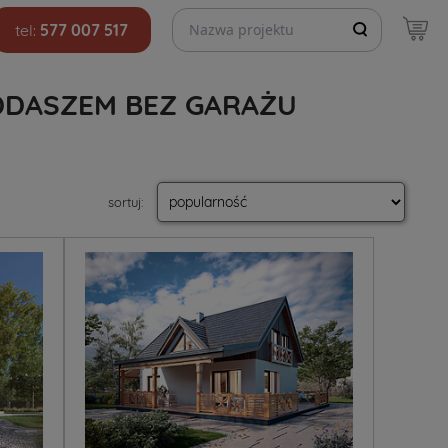
Szukaj projektów
tel:
577 007 517
DASZEM BEZ GARAŻU
sortuj
: