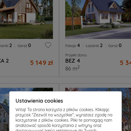
2
|
0
4
|
2
|
0
zienki
Garaż
Pokoje
Łazienki
Garaż
Projekt domu
A 2
BEZ 4
5 149 zł
5 3
2
86 m
Ustawienia cookies
Witaj! Ta strona korzysta z plików cookies. Klikając
przycisk "Zezwól na wszystkie", wyrażasz zgodę na
korzystanie z plików cookies. Pliki te pomagają nam
analizować sposób korzystania z witryny oraz
dostosowywać treści reklamowe do Twoich