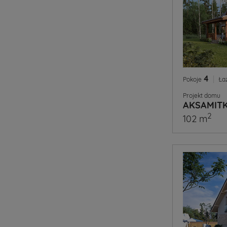
4
|
Pokoje
Ła
Projekt domu
AKSAMITK
2
102 m