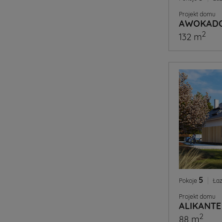
Projekt domu
AWOKADO
2
132 m
5
|
Pokoje
Łaz
Projekt domu
ALIKANTE
2
88 m