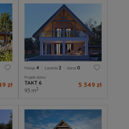
4
|
2
|
0
Pokoje
Łazienki
Garaż
Projekt domu
TAKT 6
49 zł
5 349 zł
2
93 m