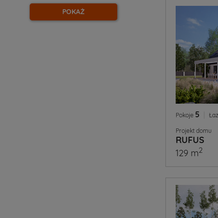
POKAŻ
5
|
Pokoje
Łaz
Projekt domu
RUFUS
2
129 m