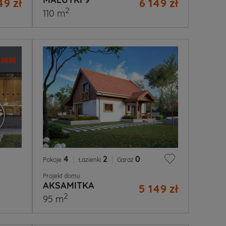
49 zł
6 149 zł
2
110 m
4
|
2
|
0
Pokoje
Łazienki
Garaż
Projekt domu
AKSAMITKA
5 149 zł
2
95 m