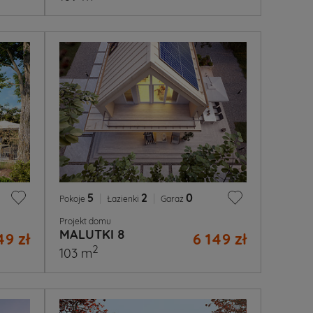
5
|
2
|
0
Pokoje
Łazienki
Garaż
Projekt domu
MALUTKI 8
49 zł
6 149 zł
2
103 m