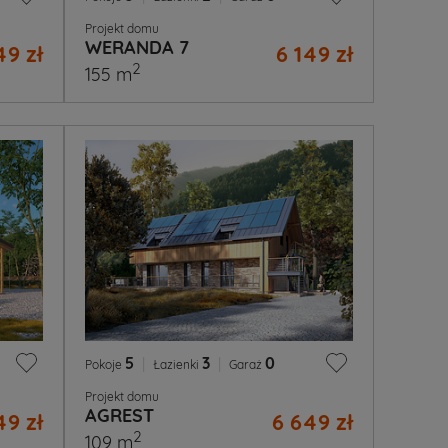
Projekt domu
WERANDA 7
49 zł
6 149 zł
2
155 m
5
|
3
|
0
Pokoje
Łazienki
Garaż
Projekt domu
AGREST
9 zł
6 649 zł
2
109 m