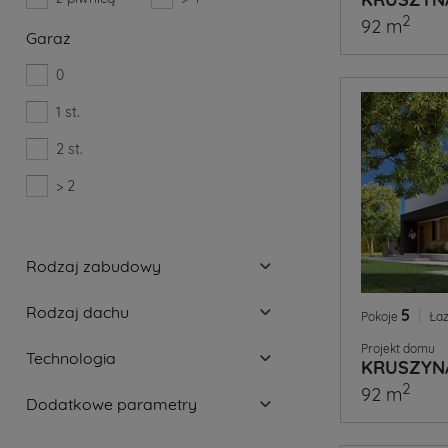
2
92 m
Garaż
0
1 st.
2 st.
> 2
Rodzaj zabudowy
Rodzaj dachu
5
|
Pokoje
Łaz
Projekt domu
Technologia
KRUSZYN
2
92 m
Dodatkowe parametry