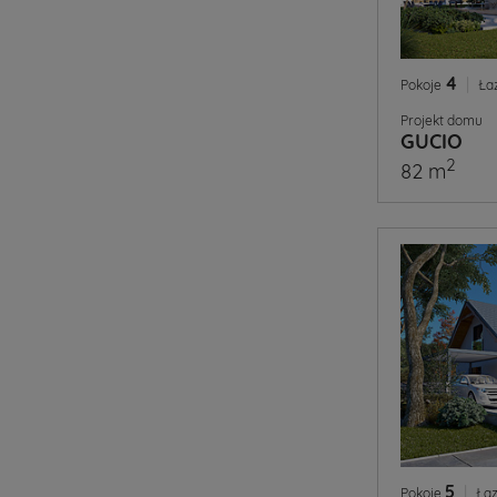
4
|
Pokoje
Ła
Projekt domu
GUCIO
2
82 m
5
|
Pokoje
Łaz