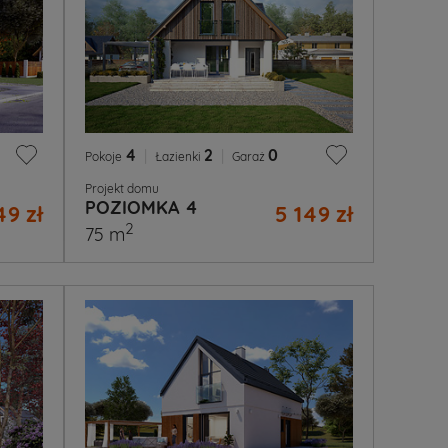
4
|
2
|
0
Pokoje
Łazienki
Garaż
Projekt domu
POZIOMKA 4
49 zł
5 149 zł
2
75 m