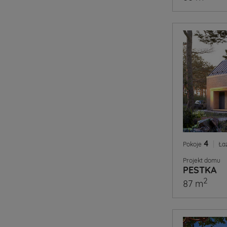
4
|
Pokoje
Ła
Projekt domu
PESTKA
2
87 m