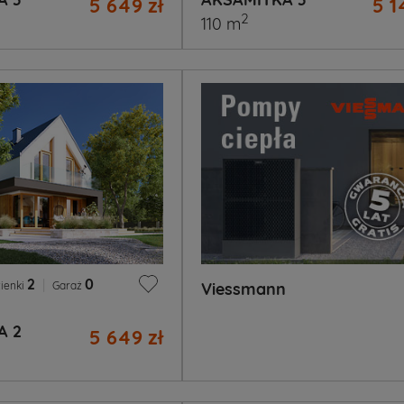
5 649 zł
5 1
2
110 m
2
|
0
ienki
Garaż
Viessmann
A 2
5 649 zł