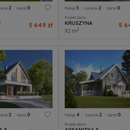
2
|
0
5
|
2
|
0
ienki
Garaż
Pokoje
Łazienki
Garaż
Projekt domu
Ń
KRUSZYNA
5 649 zł
5 6
2
92 m
2
|
0
4
|
2
|
0
ienki
Garaż
Pokoje
Łazienki
Garaż
Projekt domu
A 3
AKSAMITKA 3