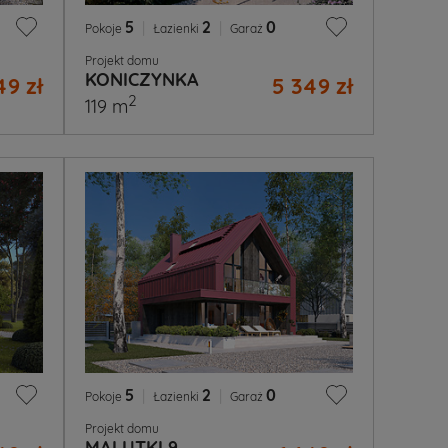
5
|
2
|
0
Pokoje
Łazienki
Garaż
Projekt domu
KONICZYNKA
49 zł
5 349 zł
2
119 m
5
|
2
|
0
Pokoje
Łazienki
Garaż
Projekt domu
MALUTKI 9