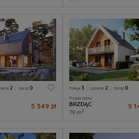
2
|
0
3
|
2
|
0
zienki
Garaż
Pokoje
Łazienki
Garaż
Projekt domu
BRZDĄC
5 349 zł
5 1
2
79 m