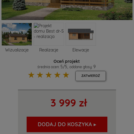
Wizualizacje
Realizacje
Elewacje
Oceń projekt
5
/
5
,
9
średnia ocen:
oddane głosy:
☆
☆
☆
☆
☆
ZATWIERDŹ
3 999 zł
DODAJ DO KOSZYKA ▸