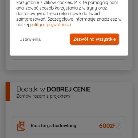
korzystanie z plików cookies. Pliki te pomagają nam
Zgoda na zmiany
analizować sposób korzystania z witryny oraz
dostosowywać treści reklamowe do Twoich
zainteresowań. Szczegółowe informacje znajdziesz w
naszej
polityce prywatności
Dziennik budowy
Zezwól na wszystkie
Ustawienia
BIOZ
Dodatki
w
DOBREJ CENIE
Zamów razem z projektem
600
zł
Kosztorys budowlany