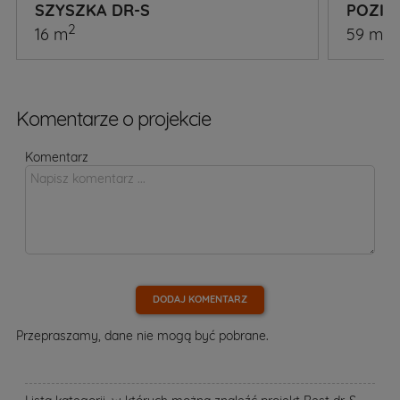
SZYSZKA DR-S
POZIO
2
2
16 m
59 m
Komentarze o projekcie
Komentarz
DODAJ KOMENTARZ
Przepraszamy, dane nie mogą być pobrane.