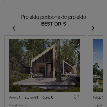
Projekty podobne do projektu
‹
›
BEST DR-S
1
|
1
|
0
5
|
Pokoje
Łazienki
Garaż
Pokoje
Projekt domu
Projekt d