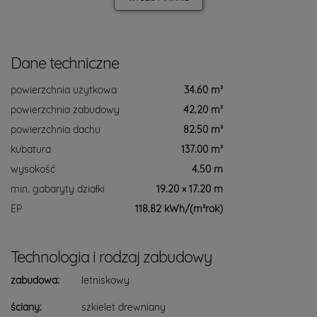
Dane techniczne
powierzchnia użytkowa
34.60 m²
powierzchnia zabudowy
42.20 m²
powierzchnia dachu
82.50 m²
kubatura
137.00 m³
wysokość
4.50 m
min. gabaryty działki
19.20 × 17.20 m
EP
118.82 kWh/(m²rok)
Technologia i rodzaj zabudowy
zabudowa:
letniskowy
ściany:
szkielet drewniany