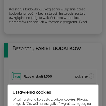
Kosztorys budowlany uwzględnia wyłącznie część
budowlaną robót – bez instalacji. Instalacje zostały
uwzględnione jedynie wskaźnikowo w tabelach
elementów zapisanych w formacie programu Excel.
Bezpłatny
PAKIET DODATKÓW
Rzut w skali 1:500
pobierz
▸
Ustawienia cookies
Charakterystyka energetyczna
Witaj! Ta strona korzysta z plików cookies. Klikając
przycisk "Zezwól na wszystkie", wyrażasz zgodę na