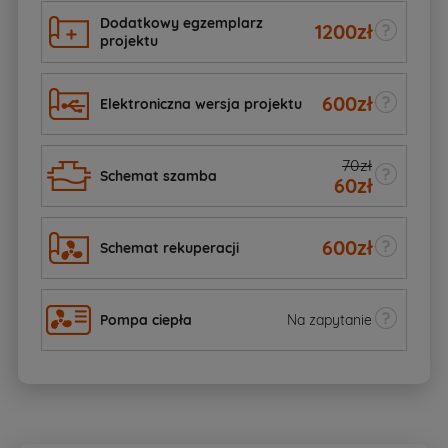
Dodatkowy egzemplarz
1200
zł
projektu
600
zł
Elektroniczna wersja projektu
70zł
Schemat szamba
60
zł
600
zł
Schemat rekuperacji
Pompa ciepła
Na zapytanie