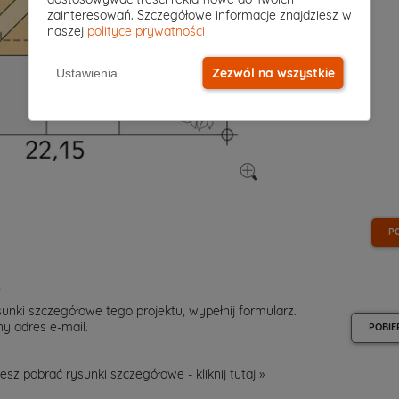
zainteresowań. Szczegółowe informacje znajdziesz w
naszej
polityce prywatności
Zezwól na wszystkie
Ustawienia
P
e
unki szczegółowe tego projektu, wypełnij formularz.
y adres e-mail.
POBIE
esz pobrać rysunki szczegółowe - kliknij
tutaj »