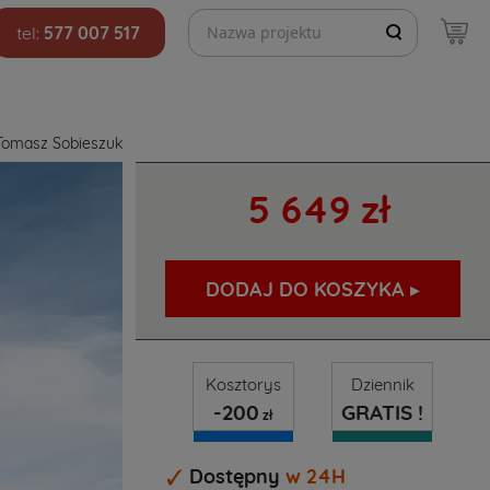
Szukaj projektów
tel:
577 007 517
Tomasz Sobieszuk
5 649 zł
DODAJ DO KOSZYKA ▸
Kosztorys
Dziennik
-200
GRATIS !
zł
Dostępny
w 24H