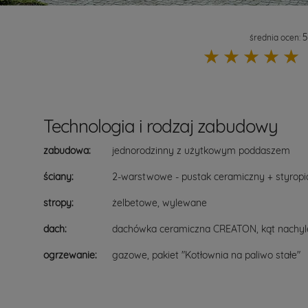
5
średnia ocen:
☆
☆
☆
☆
☆
Technologia i rodzaj zabudowy
zabudowa:
jednorodzinny z użytkowym poddaszem
ściany:
2-warstwowe - pustak ceramiczny + styropi
stropy:
żelbetowe, wylewane
dach:
dachówka ceramiczna CREATON, kąt nachyl
ogrzewanie:
gazowe, pakiet "Kotłownia na paliwo stałe"