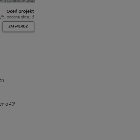
Oceń projekt
/
5
,
3
oddane głosy:
ZATWIERDŹ
an
enia 40°