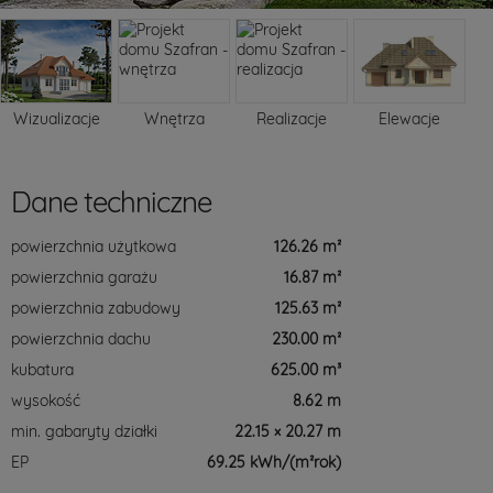
Wizualizacje
Wnętrza
Realizacje
Elewacje
Dane techniczne
powierzchnia użytkowa
126.26 m²
powierzchnia garażu
16.87 m²
powierzchnia zabudowy
125.63 m²
powierzchnia dachu
230.00 m²
kubatura
625.00 m³
wysokość
8.62 m
min. gabaryty działki
22.15 × 20.27 m
EP
69.25 kWh/(m²rok)