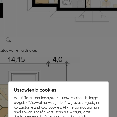
ytuowanie na działce:
Ustawienia cookies
Witaj! Ta strona korzysta z plików cookies. Klikając
przycisk "Zezwól na wszystkie", wyrażasz zgodę na
korzystanie z plików cookies. Pliki te pomagają nam
analizować sposób korzystania z witryny oraz
dostosowywać treści reklamowe do Twoich