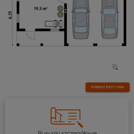
POBIERZ RZUT
1:500
Rysunki szczegółowe