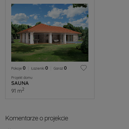
0
|
0
|
0
Pokoje
Łazienki
Garaż
Projekt domu
SAUNA
2
91 m
Komentarze o projekcie