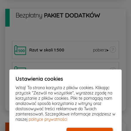
Bezpłatny
PAKIET DODATKÓW
Rzut w skali 1:500
pobierz
▸
Zgoda na zmiany
Ustawienia cookies
Witaj! Ta strona korzysta z plików cookies. Klikając
Dziennik budowy
przycisk "Zezwól na wszystkie", wyrażasz zgodę na
korzystanie z plików cookies. Pliki te pomagają nam
analizować sposób korzystania z witryny oraz
dostosowywać treści reklamowe do Twoich
zainteresowań. Szczegółowe informacje znajdziesz w
naszej
polityce prywatności
Dodatki
w
DOBREJ CENIE