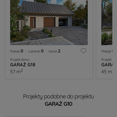
0
|
0
|
2
0
Pokoje
Łazienki
Garaż
Pokoje
Projekt domu
Projekt d
GARAŻ G18
GARAŻ
2
2
57 m
45 m
Projekty podobne do projektu
GARAŻ G10