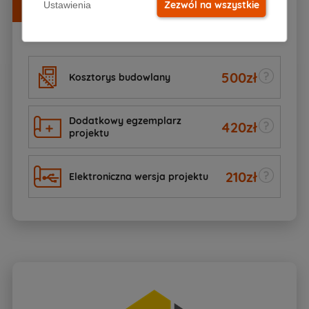
Zezwól na wszystkie
Ustawienia
Zamów razem z projektem
500
zł
Kosztorys budowlany
Dodatkowy egzemplarz
420
zł
projektu
210
zł
Elektroniczna wersja projektu