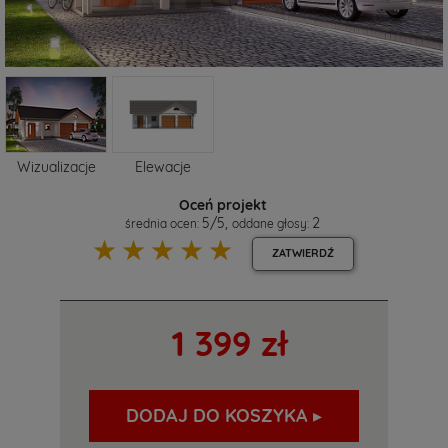
Wizualizacje
Elewacje
Oceń projekt
5
/
5
,
2
średnia ocen:
oddane głosy:
☆
☆
☆
☆
☆
ZATWIERDŹ
1 399 zł
DODAJ DO KOSZYKA ▸