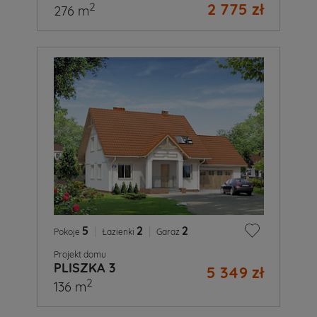
2 775 zł
2
276 m
5
|
2
|
2
Pokoje
Łazienki
Garaż
Projekt domu
PLISZKA 3
5 349 zł
2
136 m