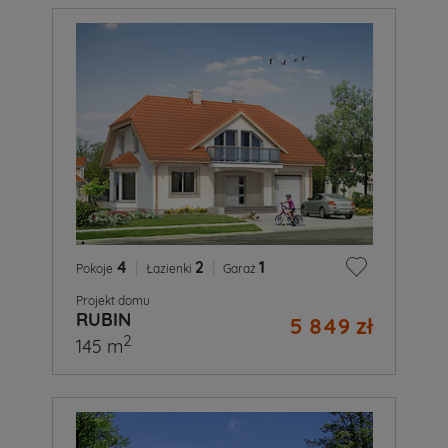
4
|
2
|
1
Pokoje
Łazienki
Garaż
Projekt domu
RUBIN
5 849 zł
2
145 m