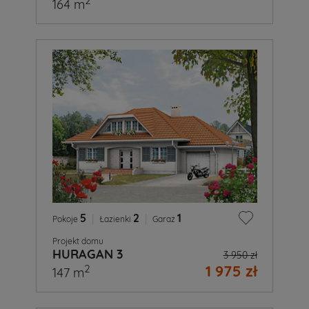
2
164 m
5
|
2
|
1
Pokoje
Łazienki
Garaż
Projekt domu
HURAGAN 3
3 950 zł
1 975 zł
2
147 m