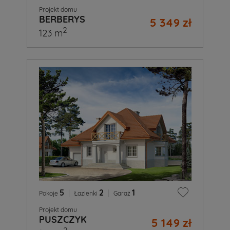
Projekt domu
BERBERYS
5 349 zł
2
123 m
5
|
2
|
1
Pokoje
Łazienki
Garaż
Projekt domu
PUSZCZYK
5 149 zł