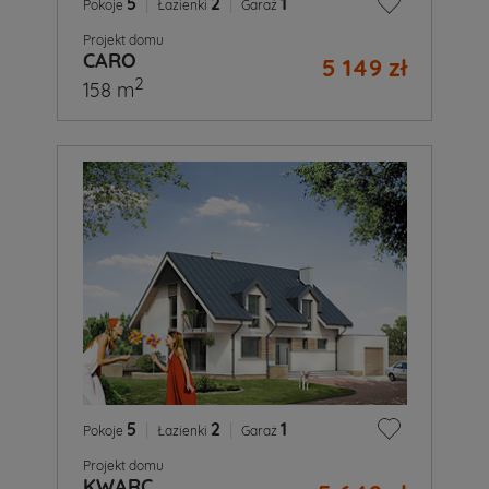
5
|
2
|
1
Pokoje
Łazienki
Garaż
Projekt domu
CARO
5 149 zł
2
158 m
5
|
2
|
1
Pokoje
Łazienki
Garaż
Projekt domu
KWARC