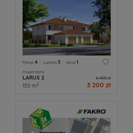
4
|
3
|
1
Pokoje
Łazienki
Garaż
Projekt domu
LARUS 2
6 400 zł
3 200 zł
2
155 m