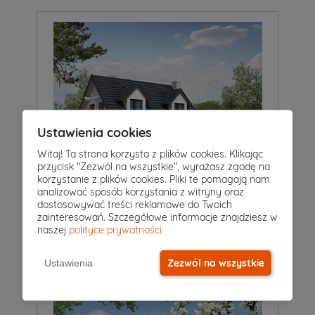
Ustawienia cookies
Witaj! Ta strona korzysta z plików cookies. Klikając
przycisk "Zezwól na wszystkie", wyrażasz zgodę na
korzystanie z plików cookies. Pliki te pomagają nam
analizować sposób korzystania z witryny oraz
5
|
2
|
1
Pokoje
Łazienki
Garaż
dostosowywać treści reklamowe do Twoich
zainteresowań. Szczegółowe informacje znajdziesz w
Projekt domu
COMBO 3
naszej
polityce prywatności
3 950 zł
1 975 zł
2
132 m
Zezwól na wszystkie
Ustawienia