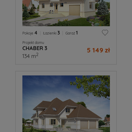
4
|
3
|
1
Pokoje
Łazienki
Garaż
Projekt domu
CHABER 3
5 149 zł
2
134 m