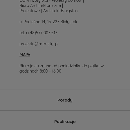
DOMYwStylu.pl - Projekty domów |
Biuro Architektoniczne |
Projektowe | Architekt Białystok
ul.Podleśna 14, 15-227 Białystok
tel:
(+48)577 007 517
projekty@mtmstyl.pl
MAPA
Biuro jest czynne od poniedziałku do piątku w
godzinach 8:00 – 16:00
Porady
Publikacje