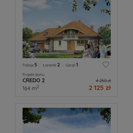
5
|
2
|
1
Pokoje
Łazienki
Garaż
Projekt domu
CREDO 2
4 250 zł
2 125 zł
2
164 m