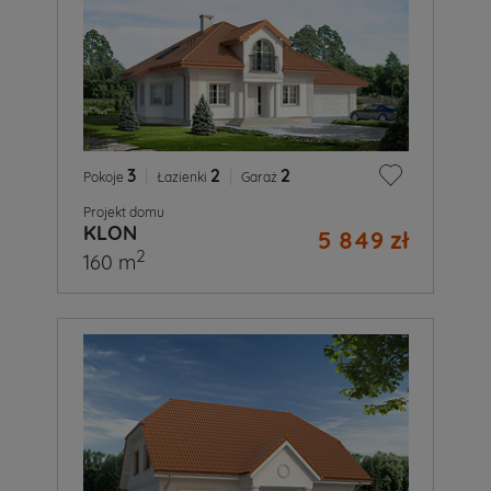
3
|
2
|
2
Pokoje
Łazienki
Garaż
Projekt domu
KLON
5 849 zł
2
160 m