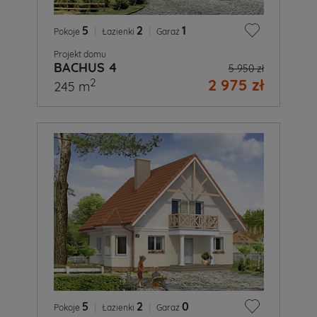
5
|
2
|
1
Pokoje
Łazienki
Garaż
Projekt domu
BACHUS 4
5 950 zł
2 975 zł
2
245 m
5
|
2
|
0
Pokoje
Łazienki
Garaż