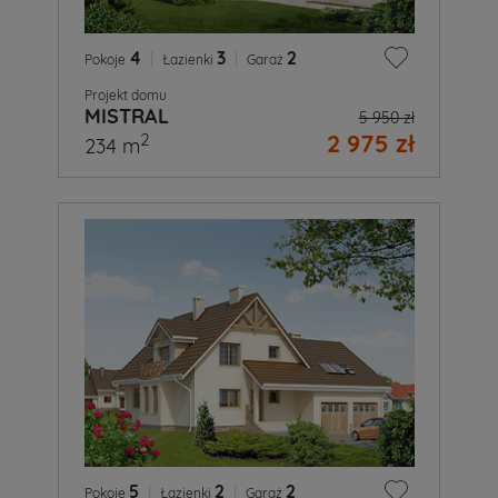
4
|
3
|
2
Pokoje
Łazienki
Garaż
Projekt domu
MISTRAL
5 950 zł
2 975 zł
2
234 m
5
|
2
|
2
Pokoje
Łazienki
Garaż