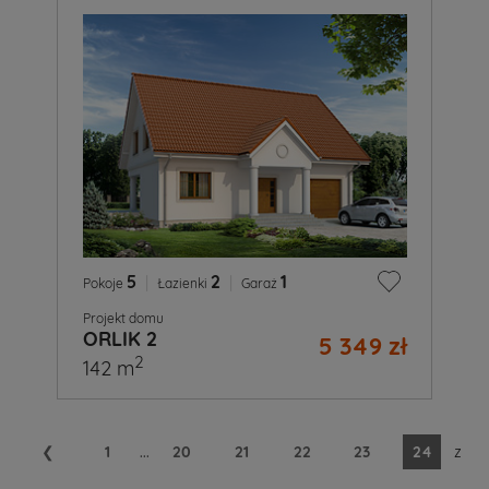
5
|
2
|
1
Pokoje
Łazienki
Garaż
Projekt domu
ORLIK 2
5 349 zł
2
142 m
❮
1
...
20
21
22
23
24
z