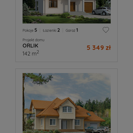
5
|
2
|
1
Pokoje
Łazienki
Garaż
Projekt domu
ORLIK
5 349 zł
2
142 m