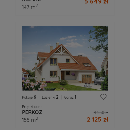
5 649 zł
2
147 m
6
|
2
|
1
Pokoje
Łazienki
Garaż
Projekt domu
PERKOZ
4 250 zł
2 125 zł
2
155 m