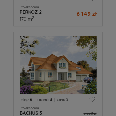
Projekt domu
PERKOZ 2
6 149 zł
2
170 m
6
|
3
|
2
Pokoje
Łazienki
Garaż
Projekt domu
BACHUS 3
5 550 zł