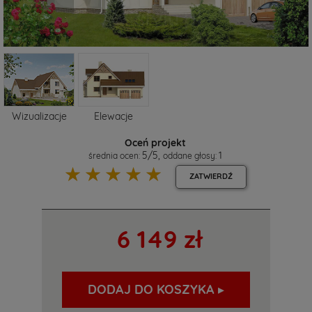
Wizualizacje
Elewacje
Oceń projekt
5
/
5
,
1
średnia ocen:
oddane głosy:
☆
☆
☆
☆
☆
ZATWIERDŹ
6 149 zł
DODAJ DO KOSZYKA ▸