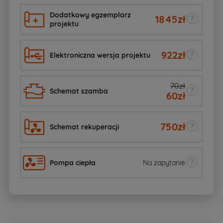
Dodatkowy egzemplarz
1845
zł
projektu
922
zł
Elektroniczna wersja projektu
70zł
Schemat szamba
60
zł
750
zł
Schemat rekuperacji
Pompa ciepła
Na zapytanie