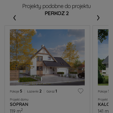
Projekty podobne do projektu
‹
›
PERKOZ 2
5
|
2
|
1
5
|
Pokoje
Łazienki
Garaż
Pokoje
Projekt domu
Projekt d
SOPRAN
KALCY
2
2
119 m
141 m