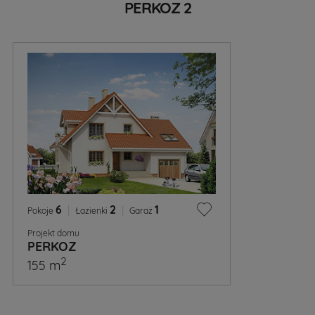
PERKOZ 2
6
|
2
|
1
Pokoje
Łazienki
Garaż
Projekt domu
PERKOZ
2
155 m