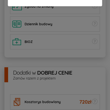
Zgoda na zmiany
Dziennik budowy
BIOZ
Dodatki
w
DOBREJ CENIE
Zamów razem z projektem
720
zł
Kosztorys budowlany