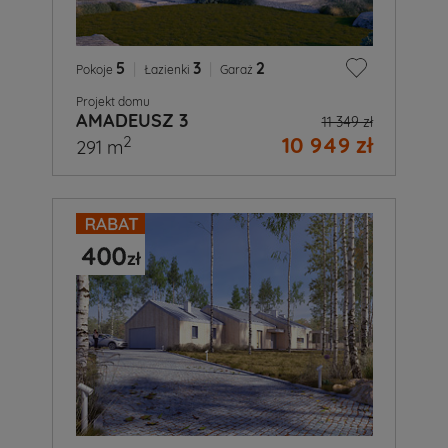
5
|
3
|
2
Pokoje
Łazienki
Garaż
Projekt domu
AMADEUSZ 3
11 349 zł
10 949 zł
2
291 m