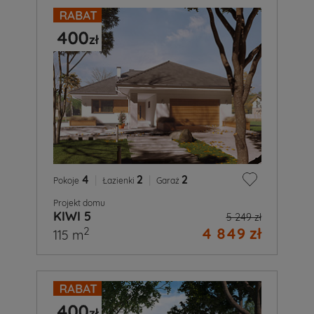
4
|
2
|
2
Pokoje
Łazienki
Garaż
Projekt domu
KIWI 5
5 249 zł
4 849 zł
2
115 m