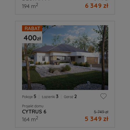
6 349 zł
2
194 m
5
|
3
|
2
Pokoje
Łazienki
Garaż
Projekt domu
CYTRUS 6
5 749 zł
5 349 zł
2
164 m