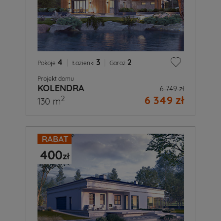
4
|
3
|
2
Pokoje
Łazienki
Garaż
Projekt domu
KOLENDRA
6 749 zł
6 349 zł
2
130 m