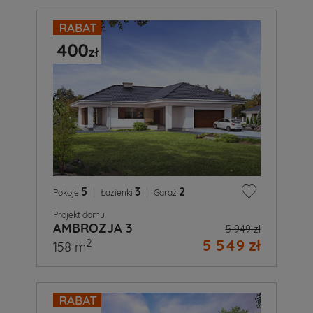
5
|
3
|
2
Pokoje
Łazienki
Garaż
Projekt domu
AMBROZJA 3
5 949 zł
5 549 zł
2
158 m