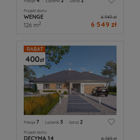
4
|
2
|
2
Pokoje
Łazienki
Garaż
Projekt domu
WENGE
6 949 zł
6 549 zł
2
126 m
7
|
3
|
2
Pokoje
Łazienki
Garaż
Projekt domu
DECYMA 14
6 749 zł