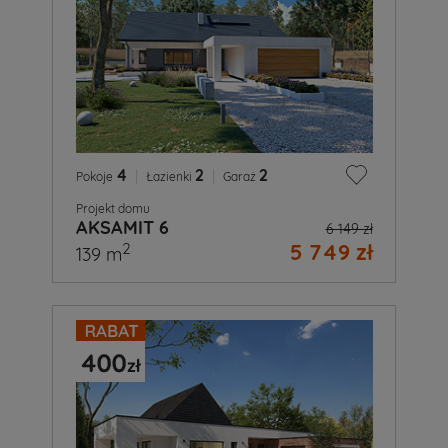
4
|
2
|
2
Pokoje
Łazienki
Garaż
Projekt domu
AKSAMIT 6
6 149 zł
5 749 zł
2
139 m