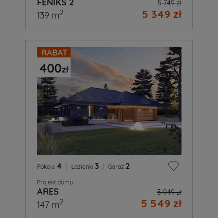
FENIKS 2
5 749 zł
5 349 zł
2
139 m
4
|
3
|
2
Pokoje
Łazienki
Garaż
Projekt domu
ARES
5 949 zł
5 549 zł
2
147 m