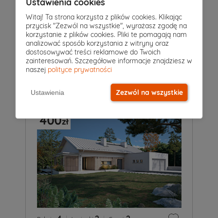
Ustawienia cookies
Witaj! Ta strona korzysta z plików cookies. Klikając
przycisk "Zezwól na wszystkie", wyrażasz zgodę na
4
|
3
|
2
Pokoje
Łazienki
Garaż
korzystanie z plików cookies. Pliki te pomagają nam
analizować sposób korzystania z witryny oraz
Projekt domu
dostosowywać treści reklamowe do Twoich
ARIEL 9
5 949 zł
zainteresowań. Szczegółowe informacje znajdziesz w
5 549 zł
2
128 m
naszej
polityce prywatności
Zezwól na wszystkie
Ustawienia