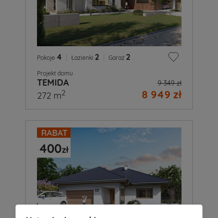
4
|
2
|
2
Pokoje
Łazienki
Garaż
Projekt domu
TEMIDA
9 349 zł
8 949 zł
2
272 m