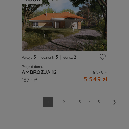
5
|
3
|
2
Pokoje
Łazienki
Garaż
Projekt domu
AMBROZJA 12
5 949 zł
5 549 zł
2
167 m
1
2
3
z
3
❯
A
Ty