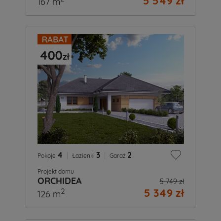
5 549 zł
167 m
4
|
3
|
2
Pokoje
Łazienki
Garaż
Projekt domu
ORCHIDEA
5 749 zł
5 349 zł
2
126 m