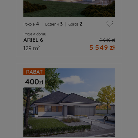
4
|
3
|
2
Pokoje
Łazienki
Garaż
Projekt domu
ARIEL 6
5 949 zł
5 549 zł
2
129 m