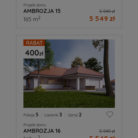
Projekt domu
AMBROZJA 15
5 949 zł
5 549 zł
2
165 m
5
|
3
|
2
Pokoje
Łazienki
Garaż
Projekt domu
AMBROZJA 16
5 949 zł
2