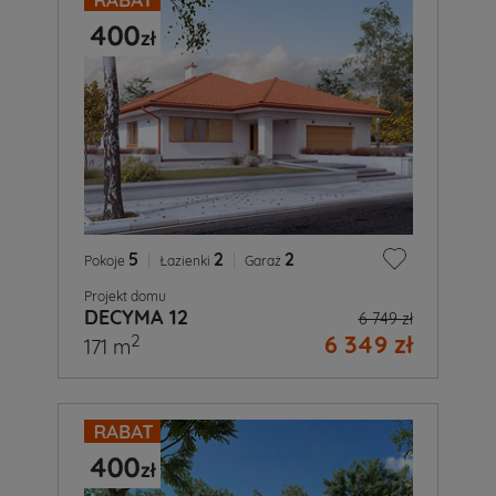
5
|
2
|
2
Pokoje
Łazienki
Garaż
Projekt domu
DECYMA 12
6 749 zł
6 349 zł
2
171 m