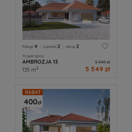
4
|
2
|
2
Pokoje
Łazienki
Garaż
Projekt domu
AMBROZJA 13
5 949 zł
5 549 zł
2
135 m