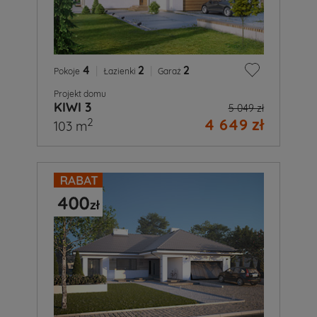
4
|
2
|
2
Pokoje
Łazienki
Garaż
Projekt domu
KIWI 3
5 049 zł
4 649 zł
2
103 m