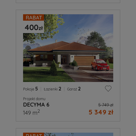
5
|
2
|
2
Pokoje
Łazienki
Garaż
Projekt domu
DECYMA 6
5 749 zł
5 349 zł
2
149 m