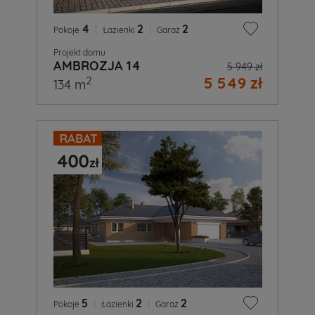
4
|
2
|
2
Pokoje
Łazienki
Garaż
Projekt domu
AMBROZJA 14
5 949 zł
5 549 zł
2
134 m
5
|
2
|
2
Pokoje
Łazienki
Garaż