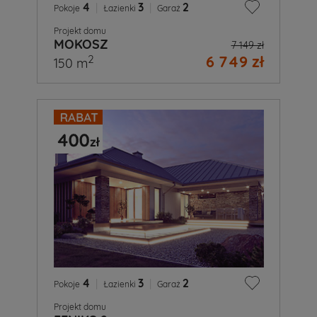
4
|
3
|
2
Pokoje
Łazienki
Garaż
Projekt domu
MOKOSZ
7 149 zł
6 749 zł
2
150 m
4
|
3
|
2
Pokoje
Łazienki
Garaż
Projekt domu