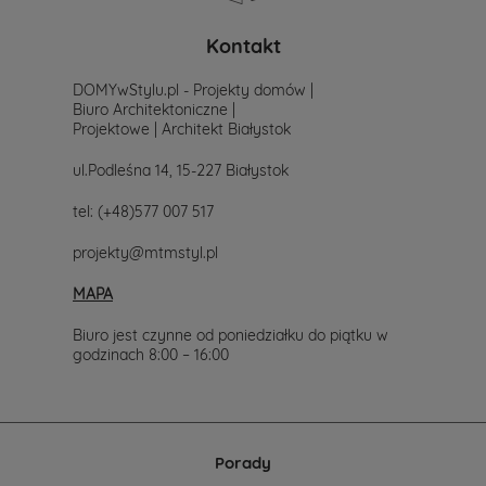
poszukiwania
projektu,
po
Kontakt
prostu
skontaktuj
DOMYwStylu.pl - Projekty domów |
się
Biuro Architektoniczne |
z
Projektowe | Architekt Białystok
nami.
Mailowo
ul.Podleśna 14, 15-227 Białystok
projekty@mtmstyl.pl
lub
tel:
(+48)577 007 517
telefonicznie
577-
projekty@mtmstyl.pl
007-
517.
MAPA
Chętnie
wesprzemy
Cię
Biuro jest czynne od poniedziałku do piątku w
w
godzinach 8:00 – 16:00
wyborze
projektu
domu.
Porady