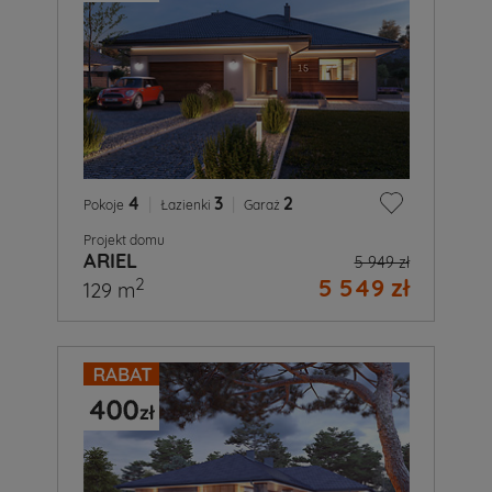
4
|
3
|
2
Pokoje
Łazienki
Garaż
Projekt domu
ARIEL
5 949 zł
5 549 zł
2
129 m