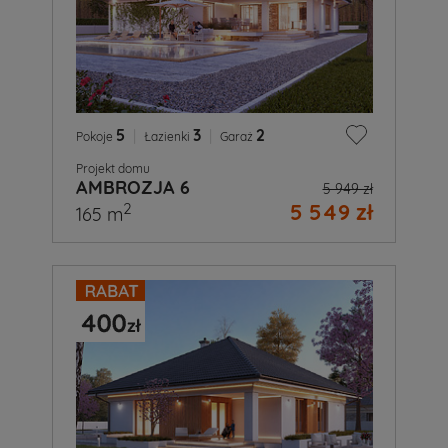
5
|
3
|
2
Pokoje
Łazienki
Garaż
Projekt domu
AMBROZJA 6
5 949 zł
5 549 zł
2
165 m