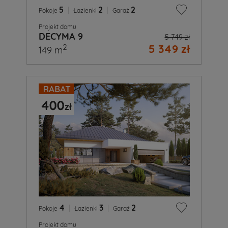
5
|
2
|
2
Pokoje
Łazienki
Garaż
Projekt domu
DECYMA 9
5 749 zł
5 349 zł
2
149 m
4
|
3
|
2
Pokoje
Łazienki
Garaż
Projekt domu