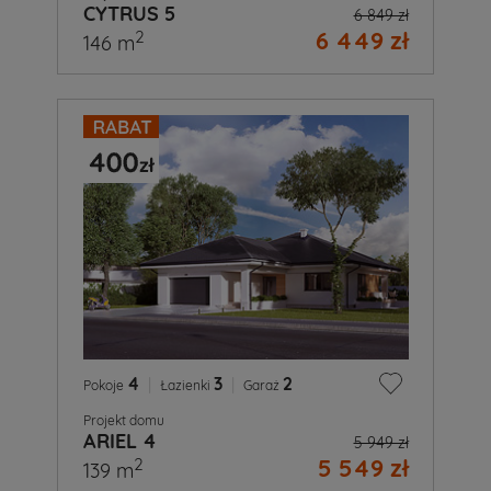
CYTRUS 5
6 849 zł
6 449 zł
2
146 m
4
|
3
|
2
Pokoje
Łazienki
Garaż
Projekt domu
ARIEL 4
5 949 zł
5 549 zł
2
139 m