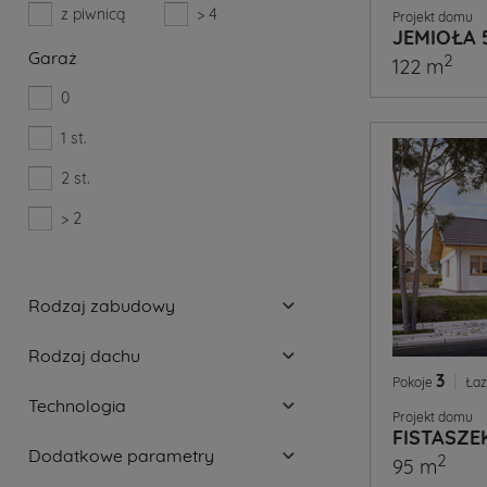
z piwnicą
> 4
Projekt domu
JEMIOŁA 
Garaż
2
122 m
0
1 st.
2 st.
> 2
Rodzaj zabudowy
Rodzaj dachu
3
|
Pokoje
Łaz
Technologia
Projekt domu
FISTASZE
Dodatkowe parametry
2
95 m