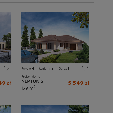
4
|
2
|
1
Pokoje
Łazienki
Garaż
Projekt domu
NEPTUN 5
49 zł
5 549 zł
2
129 m