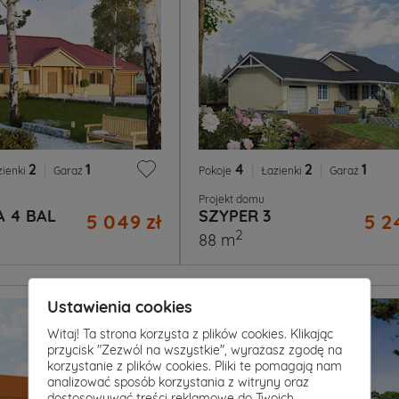
2
|
1
4
|
2
|
1
zienki
Garaż
Pokoje
Łazienki
Garaż
Projekt domu
 4 BAL
SZYPER 3
5 049 zł
5 2
2
88 m
Ustawienia cookies
Witaj! Ta strona korzysta z plików cookies. Klikając
przycisk "Zezwól na wszystkie", wyrażasz zgodę na
korzystanie z plików cookies. Pliki te pomagają nam
analizować sposób korzystania z witryny oraz
dostosowywać treści reklamowe do Twoich