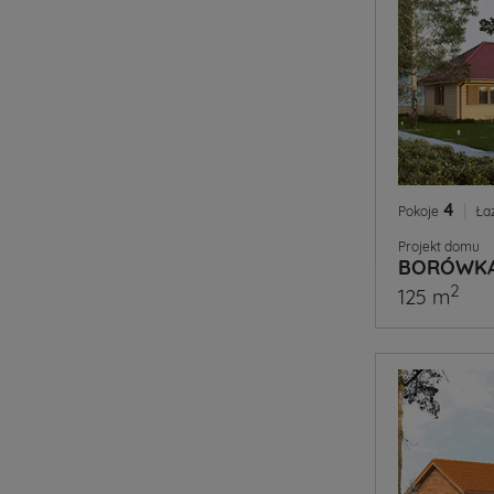
4
|
Pokoje
Ła
Projekt domu
BORÓWKA
2
125 m