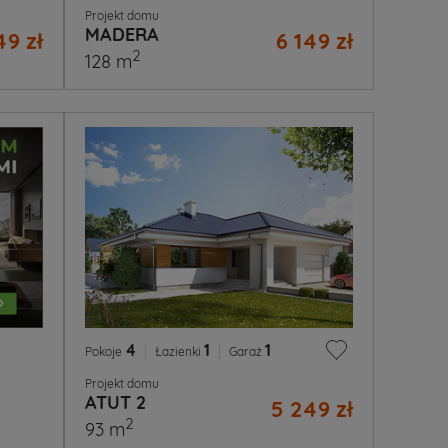
Projekt domu
MADERA
49 zł
6 149 zł
2
128 m
4
|
1
|
1
Pokoje
Łazienki
Garaż
Projekt domu
ATUT 2
5 249 zł
2
93 m