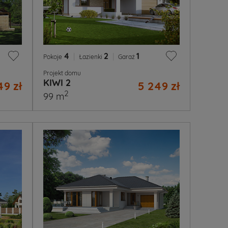
4
|
2
|
1
Pokoje
Łazienki
Garaż
Projekt domu
KIWI 2
49 zł
5 249 zł
2
99 m