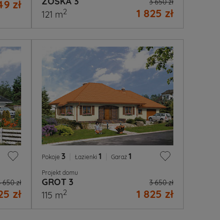
ZOŚKA 3
9 zł
3 650 zł
1 825 zł
2
121 m
3
|
1
|
1
Pokoje
Łazienki
Garaż
Projekt domu
GROT 3
3 650 zł
3 650 zł
25 zł
1 825 zł
2
115 m