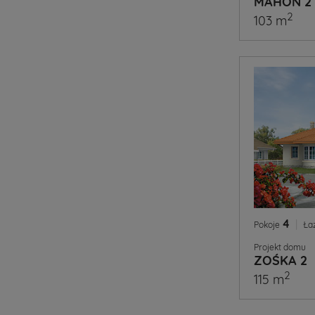
MAHOŃ 2
2
103 m
4
|
Pokoje
Ła
Projekt domu
ZOŚKA 2
2
115 m