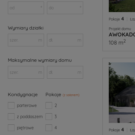
od
°
do
°
4
|
Pokoje
Ła
Wymiary działki
Projekt domu
AWOKADO
szer.
m
dł.
m
2
108 m
Maksymalne wymiary domu
szer.
m
dł.
m
Kondygnacje
Pokoje
(z salonem)
parterowe
2
z poddaszem
3
piętrowe
4
4
|
Pokoje
Ła