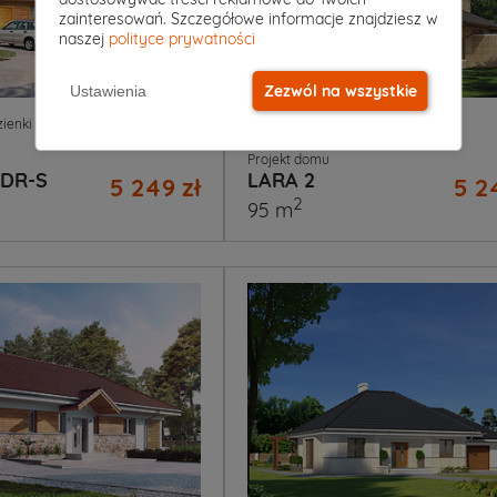
zainteresowań. Szczegółowe informacje znajdziesz w
naszej
polityce prywatności
Zezwól na wszystkie
Ustawienia
2
|
1
4
|
2
|
1
zienki
Garaż
Pokoje
Łazienki
Garaż
Projekt domu
 DR-S
LARA 2
5 249 zł
5 2
2
95 m