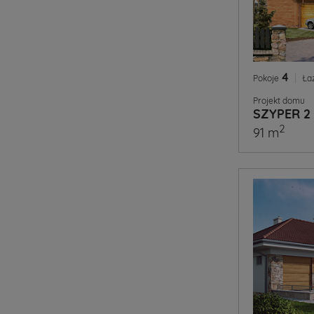
4
|
Pokoje
Ła
Projekt domu
SZYPER 2
2
91 m