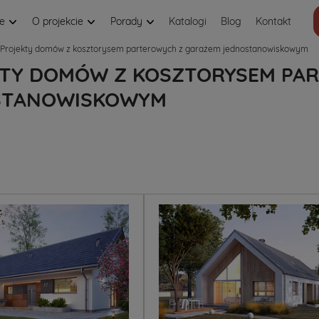
je
O projekcie
Porady
Katalogi
Blog
Kontakt
Projekty domów z kosztorysem parterowych z garażem jednostanowiskowym
TY DOMÓW Z KOSZTORYSEM PA
STANOWISKOWYM