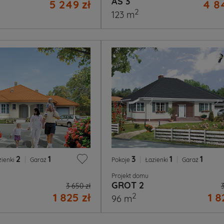
AS 3
5 249 zł
4 84
2
123 m
2
|
1
3
|
1
|
1
zienki
Garaż
Pokoje
Łazienki
Garaż
Projekt domu
GROT 2
3 650 zł
1 825 zł
1 8
2
96 m