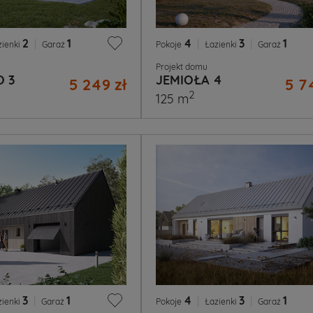
2
|
1
4
|
3
|
1
zienki
Garaż
Pokoje
Łazienki
Garaż
Projekt domu
 3
JEMIOŁA 4
5 249 zł
5 7
2
125 m
3
|
1
4
|
3
|
1
zienki
Garaż
Pokoje
Łazienki
Garaż