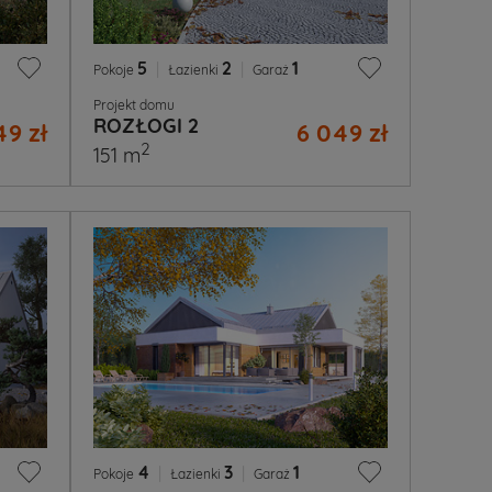
5
|
2
|
1
Pokoje
Łazienki
Garaż
Projekt domu
ROZŁOGI 2
49 zł
6 049 zł
2
151 m
4
|
3
|
1
Pokoje
Łazienki
Garaż