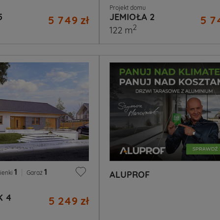
Projekt domu
5
JEMIOŁA 2
5 749 zł
5 7
2
122 m
1
|
1
ienki
Garaż
ALUPROF
K 4
5 249 zł