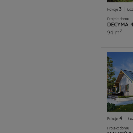
3
|
Pokoje
Łaz
Projekt domu
DECYMA 
2
94 m
4
|
Pokoje
Ła
Projekt domu