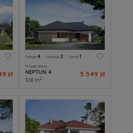
4
|
2
|
1
Pokoje
Łazienki
Garaż
Projekt domu
NEPTUN 4
49 zł
5 549 zł
2
108 m