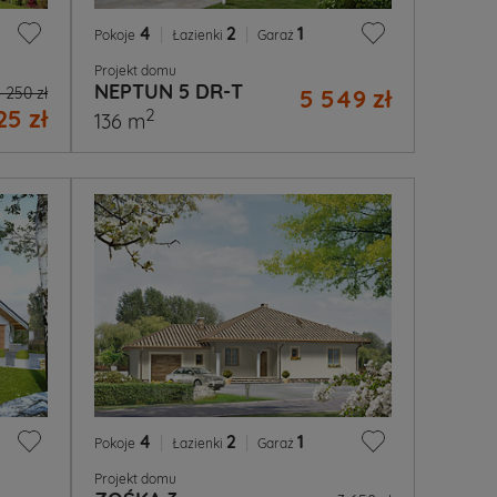
4
|
2
|
1
Pokoje
Łazienki
Garaż
Projekt domu
NEPTUN 5 DR-T
 250 zł
5 549 zł
25 zł
2
136 m
4
|
2
|
1
Pokoje
Łazienki
Garaż
Projekt domu