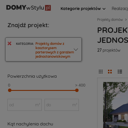
Kategorie projektów
Realizac
Projekty domów
Znajdź projekt:
PROJEK
JEDNO
Projekty domów z
KATEGORIA:
kosztorysem
27
projektów
parterowych z garażem
jednostanowiskowym
Powierzchnia użytkowa
0
> 400
od
m²
do
m²
Kąt nachylenia dachu