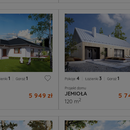
1
|
1
4
|
3
|
1
ienki
Garaż
Pokoje
Łazienki
Garaż
Projekt domu
JEMIOŁA
5 949 zł
5 7
2
120 m