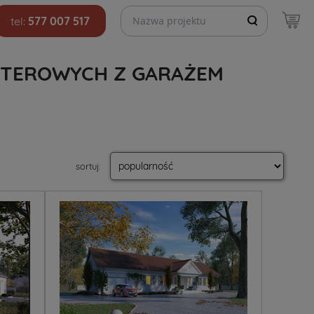
Szukaj projektów
tel:
577 007 517
RTEROWYCH Z GARAŻEM
sortuj
: