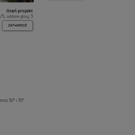
Oceń projekt
/
5
,
3
oddane głosy:
ZATWIERDŹ
ia 30° i 35°