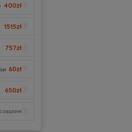
400
zł
ł
1515
zł
757
zł
60
zł
0zł
650
zł
a zapytanie