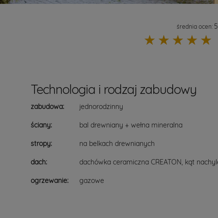
5
średnia ocen:
☆
☆
☆
☆
☆
Technologia i rodzaj zabudowy
zabudowa:
jednorodzinny
ściany:
bal drewniany + wełna mineralna
stropy:
na belkach drewnianych
dach:
dachówka ceramiczna CREATON, kąt nachylen
ogrzewanie:
gazowe