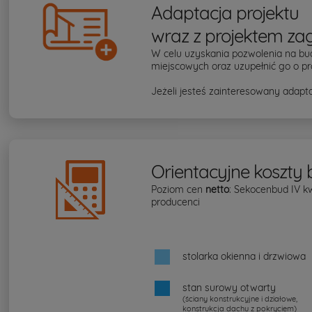
Adaptacja projektu
wraz z projektem za
W celu uzyskania pozwolenia na bu
miejscowych oraz uzupełnić go o pr
Jeżeli jesteś zainteresowany adapta
Orientacyjne koszty
Poziom cen
netto
: Sekocenbud IV k
producenci
stolarka okienna i drzwiowa
stan surowy otwarty
(ściany konstrukcyjne i działowe,
konstrukcja dachu z pokryciem)