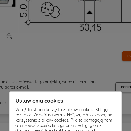
P
e
unki szczegółowe tego projektu, wypełnij formularz.
y adres e-mail.
POBIE
Ustawienia cookies
esz pobrać rysunki szczegółowe - kliknij
tutaj »
Witaj! Ta strona korzysta z plików cookies. Klikając
przycisk "Zezwól na wszystkie", wyrażasz zgodę na
korzystanie z plików cookies. Pliki te pomagają nam
analizować sposób korzystania z witryny oraz
dostosowywać treści reklamowe do Twoich