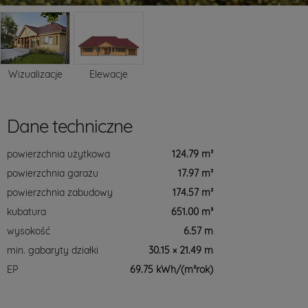
Wizualizacje
Elewacje
Dane techniczne
powierzchnia użytkowa
124.79 m²
powierzchnia garażu
17.97 m²
powierzchnia zabudowy
174.57 m²
kubatura
651.00 m³
wysokość
6.57 m
min. gabaryty działki
30.15 × 21.49 m
EP
69.75 kWh/(m²rok)