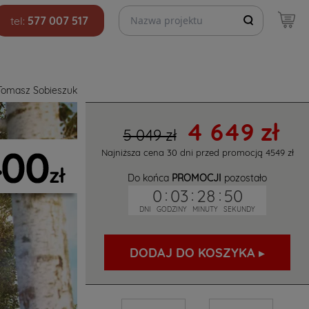
Szukaj projektów
tel:
577 007 517
Tomasz Sobieszuk
4 649 zł
5 049 zł
Najniższa cena 30 dni przed promocją
4549 zł
Do końca
PROMOCJI
pozostało
0
:
03
:
28
:
49
DNI
GODZINY
MINUTY
SEKUNDY
DODAJ DO KOSZYKA ▸