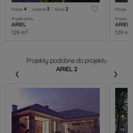
4
|
3
|
2
4
Pokoje
Łazienki
Garaż
Pokoje
Projekt domu
Projekt d
ARIEL
ARIEL 
2
2
129 m
129 m
Projekty podobne do projektu
‹
›
ARIEL 2