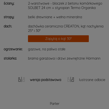
ściany:
2-warstwowe - bloczek z betonu komórkowego
SOLBET 24 cm + styropian Termo Organika
stropy:
belki drewniane + wełna mineralna
dach:
dachówka ceramiczna CREATON, kąt nachylenia
25° i 30°
Zapytaj o kąt 30°
ogrzewanie:
gazowe, na paliwo stałe
stolarka:
brama garażowa i drzwi zewnętrzne Hörmann
wersja podstawowa
lustrzane odbicie
Parter