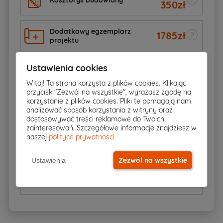
350
zł
Dodatkowy egzemplarz
1785
zł
projektu
Ustawienia cookies
892
zł
Elektroniczna wersja projektu
Witaj! Ta strona korzysta z plików cookies. Klikając
przycisk "Zezwól na wszystkie", wyrażasz zgodę na
korzystanie z plików cookies. Pliki te pomagają nam
70zł
Schemat szamba
analizować sposób korzystania z witryny oraz
60
zł
dostosowywać treści reklamowe do Twoich
zainteresowań. Szczegółowe informacje znajdziesz w
naszej
polityce prywatności
550
zł
Schemat rekuperacji
Zezwól na wszystkie
Ustawienia
Pompa ciepła
Na zapytanie