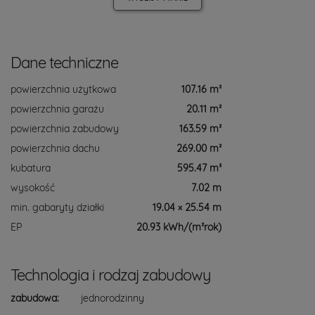
Dane techniczne
powierzchnia użytkowa
107.16 m²
powierzchnia garażu
20.11 m²
powierzchnia zabudowy
163.59 m²
powierzchnia dachu
269.00 m²
kubatura
595.47 m³
wysokość
7.02 m
min. gabaryty działki
19.04 × 25.54 m
EP
20.93 kWh/(m²rok)
Technologia i rodzaj zabudowy
zabudowa:
jednorodzinny