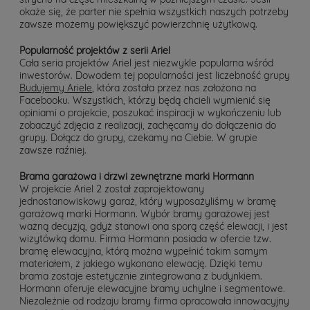
okaże się, że parter nie spełnia wszystkich naszych potrzeby
zawsze możemy powiększyć powierzchnię użytkową.
Popularność projektów z serii Ariel
Cała seria projektów Ariel jest niezwykle popularna wśród
inwestorów. Dowodem tej popularności jest liczebność grupy
Budujemy Ariele
, która została przez nas założona na
Facebooku. Wszystkich, którzy będą chcieli wymienić się
opiniami o projekcie, poszukać inspiracji w wykończeniu lub
zobaczyć zdjęcia z realizacji, zachęcamy do dołączenia do
grupy. Dołącz do grupy, czekamy na Ciebie. W grupie
zawsze raźniej.
Brama garażowa i drzwi zewnętrzne marki Hormann
W projekcie Ariel 2 został zaprojektowany
jednostanowiskowy garaż, który wyposażyliśmy w bramę
garażową marki Hormann. Wybór bramy garażowej jest
ważną decyzją, gdyż stanowi ona sporą część elewacji, i jest
wizytówką domu. Firma Hormann posiada w ofercie tzw.
bramę elewacyjna, którą można wypełnić takim samym
materiałem, z jakiego wykonano elewację. Dzięki temu
brama zostaje estetycznie zintegrowana z budynkiem.
Hormann oferuje elewacyjne bramy uchylne i segmentowe.
Niezależnie od rodzaju bramy firma opracowała innowacyjny