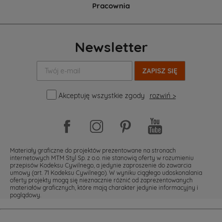
Pracownia
Newsletter
Twój
e-
mail:
Akceptuję wszystkie zgody
rozwiń >
Materiały graficzne do projektów prezentowane na stronach
internetowych MTM Styl Sp. z o.o. nie stanowią oferty w rozumieniu
przepisów Kodeksu Cywilnego, a jedynie zaproszenie do zawarcia
umowy (art. 71 Kodeksu Cywilnego). W wyniku ciągłego udoskonalania
oferty projekty mogą się nieznacznie różnić od zaprezentowanych
materiałów graficznych, które mają charakter jedynie informacyjny i
poglądowy.