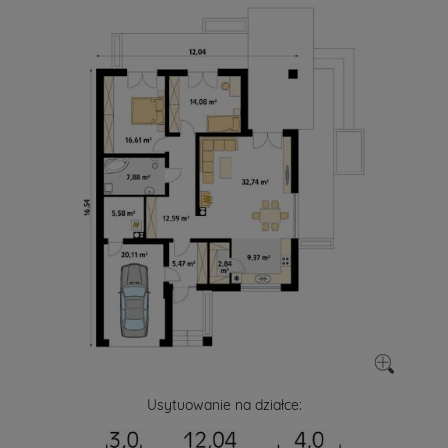
Usytuowanie na działce: