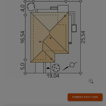
POBIERZ RZUT
1:500