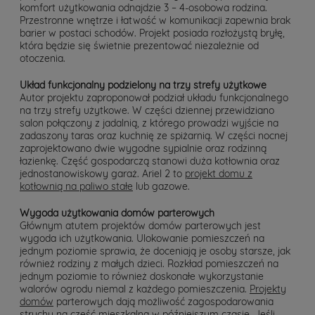
komfort użytkowania odnajdzie 3 – 4-osobowa rodzina.
Przestronne wnętrze i łatwość w komunikacji zapewnia brak
barier w postaci schodów. Projekt posiada rozłożystą bryłę,
która będzie się świetnie prezentować niezależnie od
otoczenia.
Układ funkcjonalny podzielony na trzy strefy użytkowe
Autor projektu zaproponował podział układu funkcjonalnego
na trzy strefy użytkowe. W części dziennej przewidziano
salon połączony z jadalnią, z którego prowadzi wyjście na
zadaszony taras oraz kuchnię ze spiżarnią. W części nocnej
zaprojektowano dwie wygodne sypialnie oraz rodzinną
łazienkę. Część gospodarczą stanowi duża kotłownia oraz
jednostanowiskowy garaż. Ariel 2 to
projekt domu z
kotłownią na paliwo stałe
lub gazowe.
Wygoda użytkowania domów parterowych
Głównym atutem projektów domów parterowych jest
wygoda ich użytkowania. Ulokowanie pomieszczeń na
jednym poziomie sprawia, że doceniają je osoby starsze, jak
również rodziny z małych dzieci. Rozkład pomieszczeń na
jednym poziomie to również doskonałe wykorzystanie
walorów ogrodu niemal z każdego pomieszczenia.
Projekty
domów
parterowych dają możliwość zagospodarowania
strychu na część mieszkalną w późniejszym czasie. Jeśli