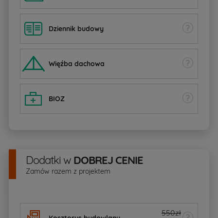
Dziennik budowy
W
ięźba dachowa
BIOZ
Dodatki
w
DOBREJ CENIE
Zamów razem z projektem
550zł
Kosztorys budowlany