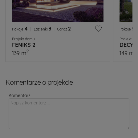
4
|
3
|
2
5
|
Pokoje
Łazienki
Garaż
Pokoje
Projekt domu
Projekt d
FENIKS 2
DECYM
2
2
139 m
149 m
Komentarze o projekcie
Komentarz