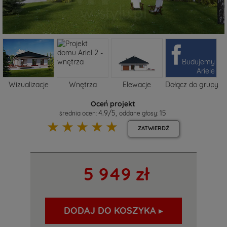
Budujemy
Ariele
Wizualizacje
Wnętrza
Elewacje
Dołącz do grupy
Oceń projekt
4.9
/
5
,
15
średnia ocen:
oddane głosy:
☆
☆
☆
☆
☆
ZATWIERDŹ
5 949 zł
DODAJ DO KOSZYKA ▸