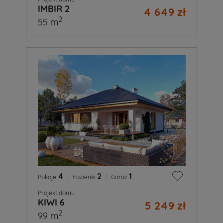
IMBIR 2
4 649 zł
2
55 m
4
|
2
|
1
Pokoje
Łazienki
Garaż
Projekt domu
KIWI 6
5 249 zł
2
99 m