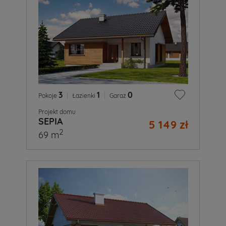
3
|
1
|
0
Pokoje
Łazienki
Garaż
Projekt domu
SEPIA
5 149 zł
2
69 m