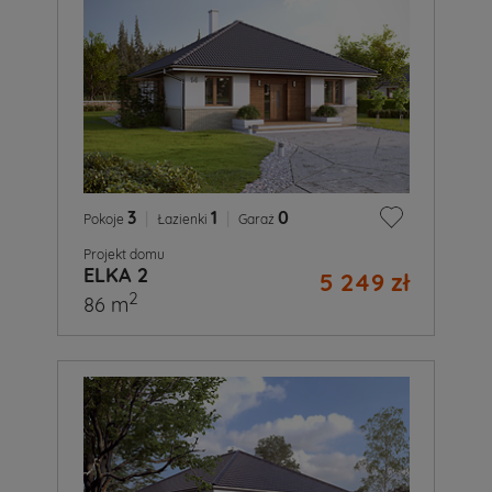
3
|
1
|
0
Pokoje
Łazienki
Garaż
Projekt domu
ELKA 2
5 249 zł
2
86 m