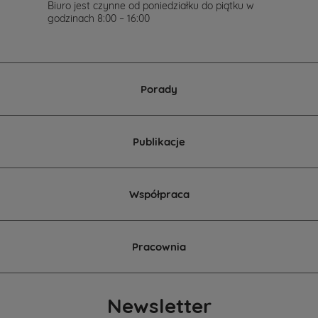
Cię
Biuro jest czynne od poniedziałku do piątku w
w
godzinach 8:00 – 16:00
wyborze
projektu
domu.
Porady
Publikacje
Współpraca
Pracownia
Newsletter