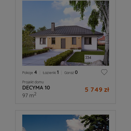
4
|
1
|
0
Pokoje
Łazienki
Garaż
Projekt domu
DECYMA 10
5 749 zł
2
97 m