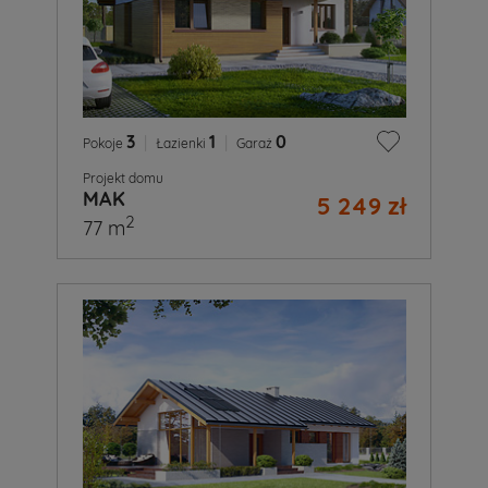
3
|
1
|
0
Pokoje
Łazienki
Garaż
Projekt domu
MAK
5 249 zł
2
77 m