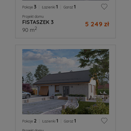
3
|
1
|
1
Pokoje
Łazienki
Garaż
Projekt domu
FISTASZEK 3
5 249 zł
2
90 m
2
|
1
|
1
Pokoje
Łazienki
Garaż
Projekt domu