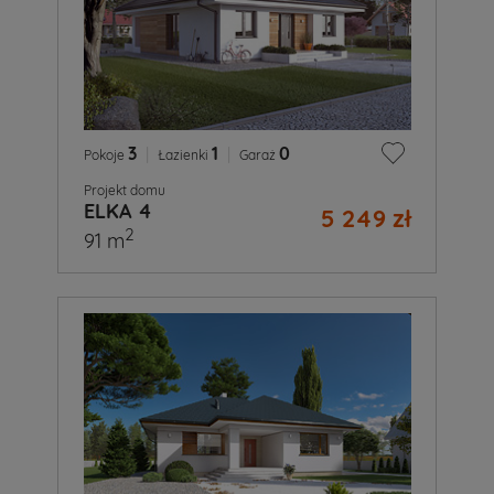
3
|
1
|
0
Pokoje
Łazienki
Garaż
Projekt domu
ELKA 4
5 249 zł
2
91 m