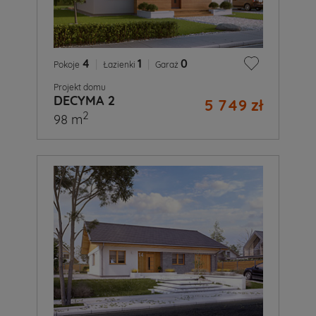
4
|
1
|
0
Pokoje
Łazienki
Garaż
Projekt domu
DECYMA 2
5 749 zł
2
98 m