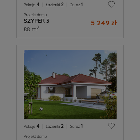
4
|
2
|
1
Pokoje
Łazienki
Garaż
Projekt domu
SZYPER 3
5 249 zł
2
88 m
4
|
2
|
1
Pokoje
Łazienki
Garaż
Projekt domu