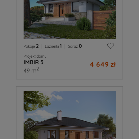
2
|
1
|
0
Pokoje
Łazienki
Garaż
Projekt domu
IMBIR 5
4 649 zł
2
49 m