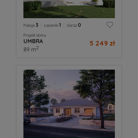
3
|
1
|
0
Pokoje
Łazienki
Garaż
Projekt domu
UMBRA
5 249 zł
2
89 m