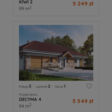
KIWI 2
5 249 zł
2
99 m
3
|
2
|
1
Pokoje
Łazienki
Garaż
Projekt domu
DECYMA 4
5 549 zł
2
94 m