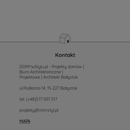
potrzeb
i
wymagań.
Zastanawiasz
się
od
czego
zacząć
poszukiwania
projektu,
po
Kontakt
prostu
skontaktuj
DOMYwStylu.pl - Projekty domów |
się
Biuro Architektoniczne |
z
Projektowe | Architekt Białystok
nami.
Mailowo
ul.Podleśna 14, 15-227 Białystok
projekty@mtmstyl.pl
lub
tel:
(+48)577 007 517
telefonicznie
577-
projekty@mtmstyl.pl
007-
517.
MAPA
Chętnie
wesprzemy