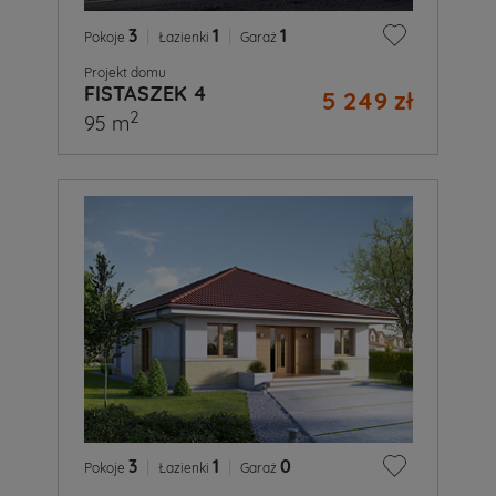
3
|
1
|
1
Pokoje
Łazienki
Garaż
Projekt domu
FISTASZEK 4
5 249 zł
2
95 m
3
|
1
|
0
Pokoje
Łazienki
Garaż