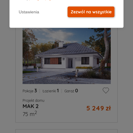
Zezwól na wszystkie
Ustawienia
3
|
1
|
0
Pokoje
Łazienki
Garaż
Projekt domu
MAK 2
5 249 zł
2
75 m