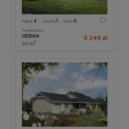
4
|
1
|
0
Pokoje
Łazienki
Garaż
Projekt domu
HEBAN
5 249 zł
2
94 m