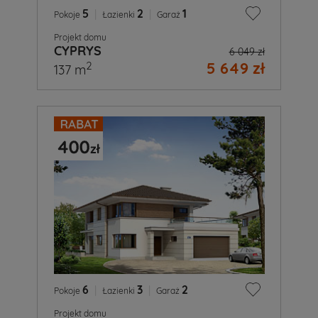
5
|
2
|
1
Pokoje
Łazienki
Garaż
Projekt domu
CYPRYS
6 049 zł
5 649 zł
2
137 m
6
|
3
|
2
Pokoje
Łazienki
Garaż
Projekt domu