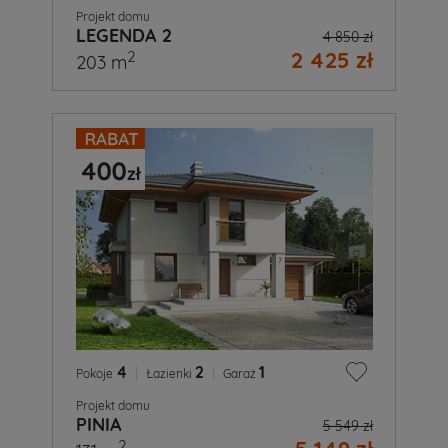
Projekt domu
LEGENDA 2
4 850 zł
2 425 zł
2
203 m
4
|
2
|
1
Pokoje
Łazienki
Garaż
Projekt domu
PINIA
5 549 zł
2