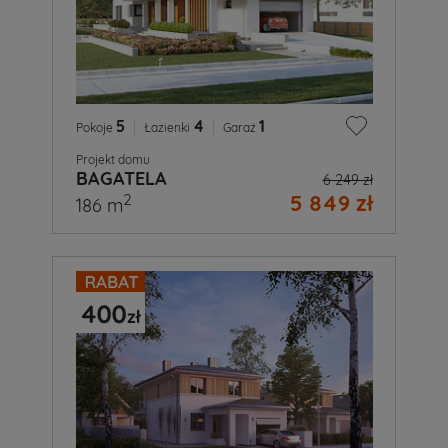
5
|
4
|
1
Pokoje
Łazienki
Garaż
Projekt domu
BAGATELA
6 249 zł
5 849 zł
2
186 m