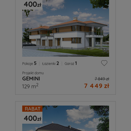
5
|
2
|
1
Pokoje
Łazienki
Garaż
Projekt domu
GEMINI
7 849 zł
7 449 zł
2
129 m