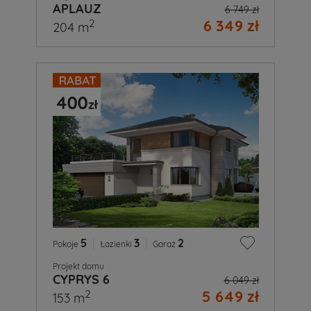
APLAUZ
6 749 zł
6 349 zł
2
204 m
5
|
3
|
2
Pokoje
Łazienki
Garaż
Projekt domu
CYPRYS 6
6 049 zł
5 649 zł
2
153 m