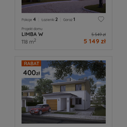
4
|
2
|
1
Pokoje
Łazienki
Garaż
Projekt domu
LIMBA W
5 549 zł
5 149 zł
2
118 m