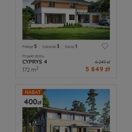
5
|
3
|
1
Pokoje
Łazienki
Garaż
Projekt domu
CYPRYS 4
6 249 zł
5 849 zł
2
172 m