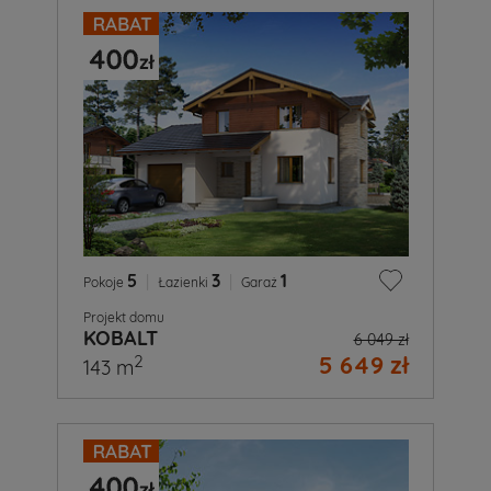
5
|
3
|
1
Pokoje
Łazienki
Garaż
Projekt domu
KOBALT
6 049 zł
5 649 zł
2
143 m