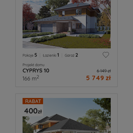
5
|
1
|
2
Pokoje
Łazienki
Garaż
Projekt domu
CYPRYS 10
6 149 zł
5 749 zł
2
166 m