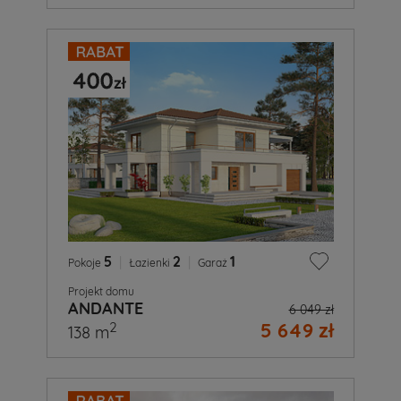
5
|
2
|
1
Pokoje
Łazienki
Garaż
Projekt domu
ANDANTE
6 049 zł
5 649 zł
2
138 m