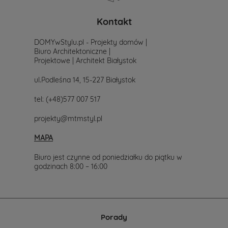
poszukiwania
projektu,
po
Kontakt
prostu
skontaktuj
DOMYwStylu.pl - Projekty domów |
się
Biuro Architektoniczne |
z
Projektowe | Architekt Białystok
nami.
Mailowo
ul.Podleśna 14, 15-227 Białystok
projekty@mtmstyl.pl
lub
tel:
(+48)577 007 517
telefonicznie
577-
projekty@mtmstyl.pl
007-
517.
MAPA
Chętnie
wesprzemy
Cię
Biuro jest czynne od poniedziałku do piątku w
w
godzinach 8:00 – 16:00
wyborze
projektu
domu.
Porady