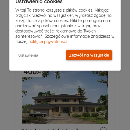
Ustawienia cookies
Witaj! Ta strona korzysta z plików cookies. Klikając
przycisk "Zezwól na wszystkie", wyrażasz zgodę na
4
|
2
|
1
Pokoje
Łazienki
Garaż
korzystanie z plików cookies. Pliki te pomagają nam
analizować sposób korzystania z witryny oraz
Projekt domu
dostosowywać treści reklamowe do Twoich
PINIA 2
5 549 zł
zainteresowań. Szczegółowe informacje znajdziesz w
5 149 zł
2
129 m
naszej
polityce prywatności
Zezwól na wszystkie
Ustawienia