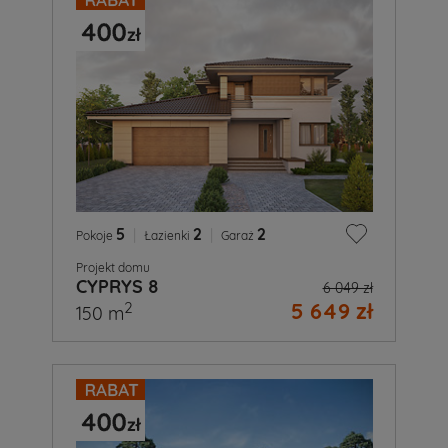
5
|
2
|
2
Pokoje
Łazienki
Garaż
Projekt domu
CYPRYS 8
6 049 zł
5 649 zł
2
150 m