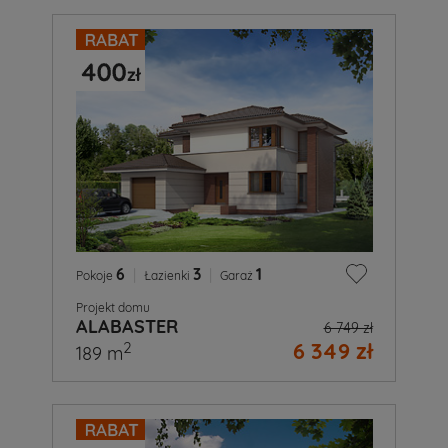
6
|
3
|
1
Pokoje
Łazienki
Garaż
Projekt domu
ALABASTER
6 749 zł
6 349 zł
2
189 m