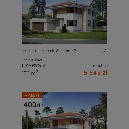
5
|
2
|
2
Pokoje
Łazienki
Garaż
Projekt domu
CYPRYS 2
6 049 zł
5 649 zł
2
150 m