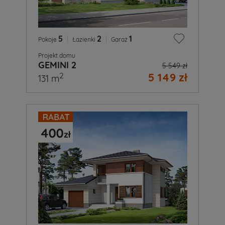
5
|
2
|
1
Pokoje
Łazienki
Garaż
Projekt domu
GEMINI 2
5 549 zł
5 149 zł
2
131 m