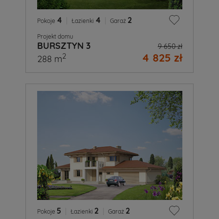
4
|
4
|
2
Pokoje
Łazienki
Garaż
Projekt domu
BURSZTYN 3
9 650 zł
4 825 zł
2
288 m
5
|
2
|
2
Pokoje
Łazienki
Garaż