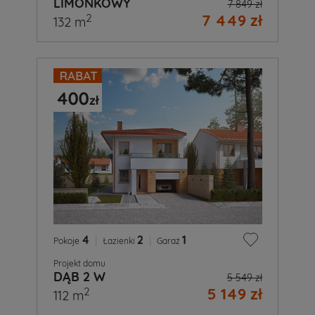
LIMONKOWY
7 849 zł
7 449 zł
2
132 m
4
|
2
|
1
Pokoje
Łazienki
Garaż
Projekt domu
DĄB 2 W
5 549 zł
5 149 zł
2
112 m