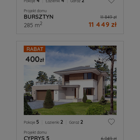
4
|
4
|
2
Pokoje
Łazienki
Garaż
Projekt domu
BURSZTYN
11 849 zł
11 449 zł
2
285 m
5
|
2
|
2
Pokoje
Łazienki
Garaż
Projekt domu
CYPRYS 5
6 049 zł