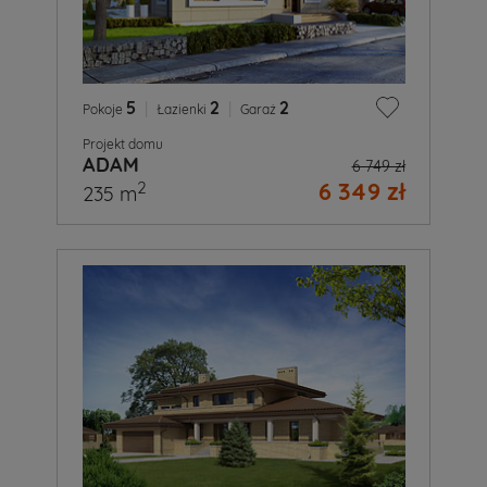
5
|
2
|
2
Pokoje
Łazienki
Garaż
Projekt domu
ADAM
6 749 zł
6 349 zł
2
235 m