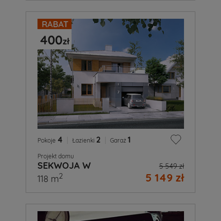
4
|
2
|
1
Pokoje
Łazienki
Garaż
Projekt domu
SEKWOJA W
5 549 zł
5 149 zł
2
118 m