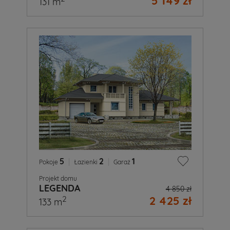
5 149 zł
131 m
5
|
2
|
1
Pokoje
Łazienki
Garaż
Projekt domu
LEGENDA
4 850 zł
2 425 zł
2
133 m