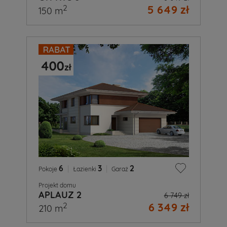
5 649 zł
2
150 m
6
|
3
|
2
Pokoje
Łazienki
Garaż
Projekt domu
APLAUZ 2
6 749 zł
6 349 zł
2
210 m