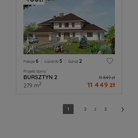
6
|
5
|
2
Pokoje
Łazienki
Garaż
Projekt domu
BURSZTYN 2
11 849 zł
11 449 zł
2
279 m
1
2
z
2
❯
A
Ty