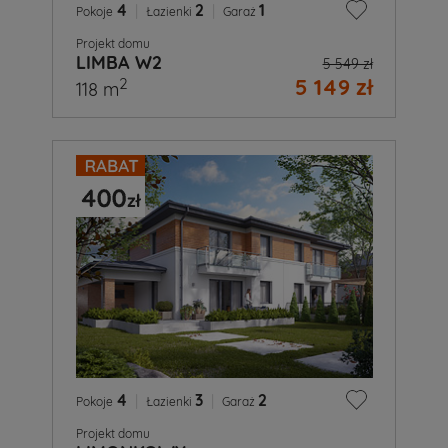
4
|
2
|
1
Pokoje
Łazienki
Garaż
Projekt domu
LIMBA W2
5 549 zł
5 149 zł
2
118 m
4
|
3
|
2
Pokoje
Łazienki
Garaż
Projekt domu