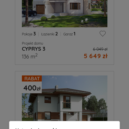
3
|
2
|
1
Pokoje
Łazienki
Garaż
Projekt domu
CYPRYS 3
6 049 zł
5 649 zł
2
136 m