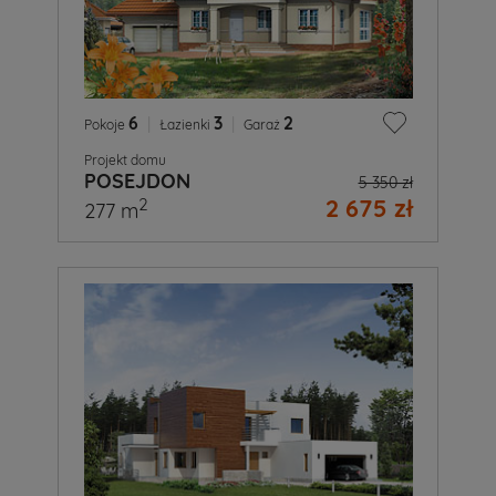
6
|
3
|
2
Pokoje
Łazienki
Garaż
Projekt domu
POSEJDON
5 350 zł
2 675 zł
2
277 m