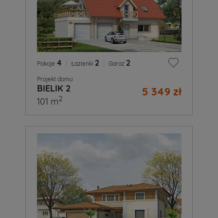
4
|
2
|
2
Pokoje
Łazienki
Garaż
Projekt domu
BIELIK 2
5 349 zł
2
101 m