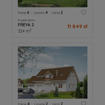
6
|
4
|
2
Pokoje
Łazienki
Garaż
Projekt domu
FREYA 2
11 849 zł
2
324 m
4
|
2
|
2
Pokoje
Łazienki
Garaż