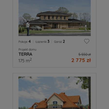
4
|
3
|
2
Pokoje
Łazienki
Garaż
Projekt domu
TERRA
5 550 zł
2 775 zł
2
175 m