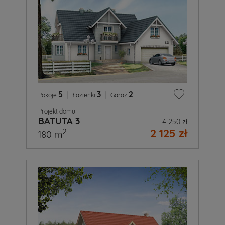
5
|
3
|
2
Pokoje
Łazienki
Garaż
Projekt domu
BATUTA 3
4 250 zł
2 125 zł
2
180 m