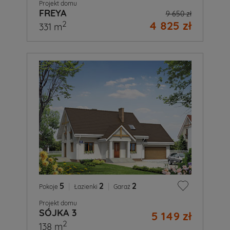
Projekt domu
FREYA
9 650 zł
4 825 zł
2
331 m
5
|
2
|
2
Pokoje
Łazienki
Garaż
Projekt domu
SÓJKA 3
5 149 zł
2
138 m