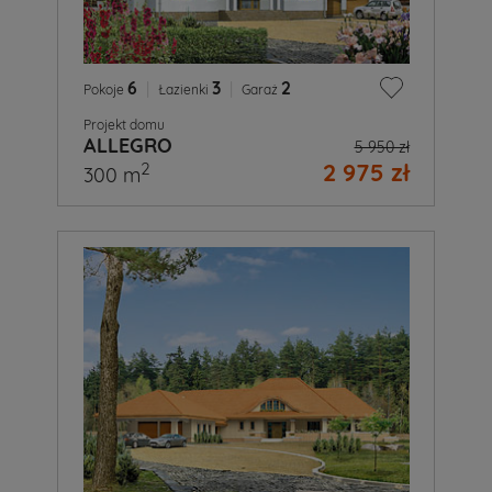
6
|
3
|
2
Pokoje
Łazienki
Garaż
Projekt domu
ALLEGRO
5 950 zł
2 975 zł
2
300 m