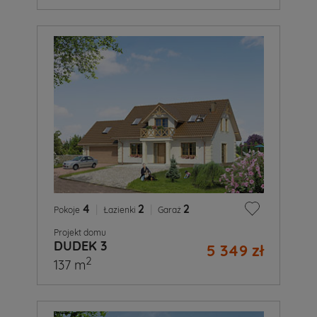
4
|
2
|
2
Pokoje
Łazienki
Garaż
Projekt domu
DUDEK 3
5 349 zł
2
137 m