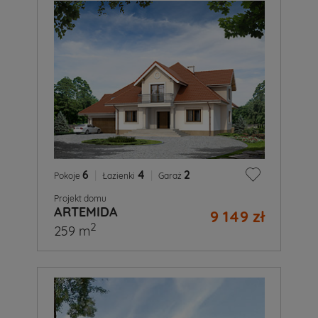
6
|
4
|
2
Pokoje
Łazienki
Garaż
Projekt domu
ARTEMIDA
9 149 zł
2
259 m