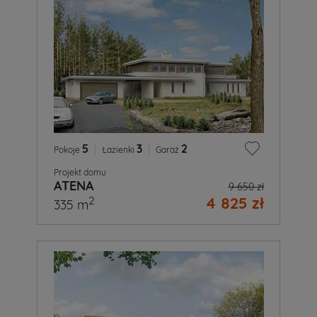
5
|
3
|
2
Pokoje
Łazienki
Garaż
Projekt domu
ATENA
9 650 zł
4 825 zł
2
335 m