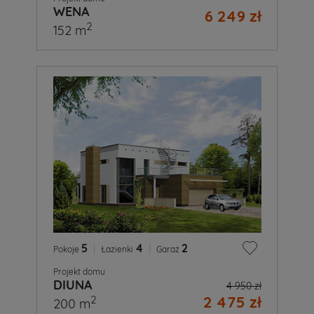
WENA
6 249 zł
2
152 m
5
|
4
|
2
Pokoje
Łazienki
Garaż
Projekt domu
DIUNA
4 950 zł
2 475 zł
2
200 m