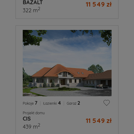
BAZALT
11 549 zł
2
322 m
7
|
4
|
2
Pokoje
Łazienki
Garaż
Projekt domu
CIS
11 549 zł
2
439 m