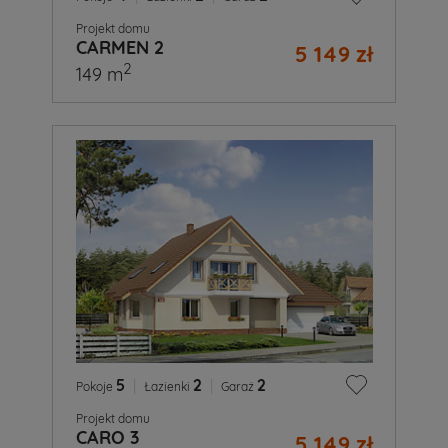
Projekt domu
CARMEN 2
5 149 zł
2
149 m
5
|
2
|
2
Pokoje
Łazienki
Garaż
Projekt domu
CARO 3
5 149 zł