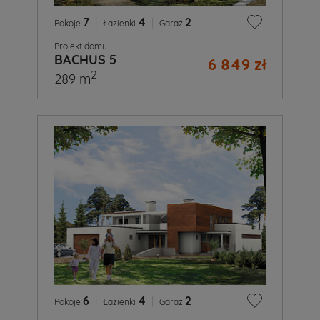
7
|
4
|
2
Pokoje
Łazienki
Garaż
Projekt domu
BACHUS 5
6 849 zł
2
289 m
6
|
4
|
2
Pokoje
Łazienki
Garaż