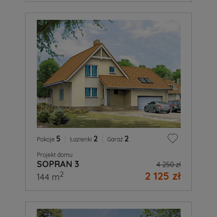
5
|
2
|
2
Pokoje
Łazienki
Garaż
Projekt domu
SOPRAN 3
4 250 zł
2 125 zł
2
144 m