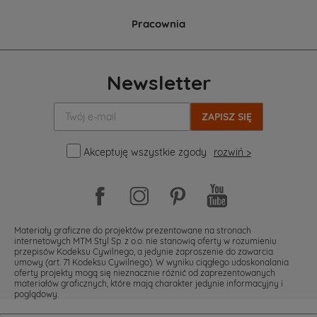
Pracownia
Newsletter
Twój
e-
mail:
Akceptuję wszystkie zgody
rozwiń >
Materiały graficzne do projektów prezentowane na stronach
internetowych MTM Styl Sp. z o.o. nie stanowią oferty w rozumieniu
przepisów Kodeksu Cywilnego, a jedynie zaproszenie do zawarcia
umowy (art. 71 Kodeksu Cywilnego). W wyniku ciągłego udoskonalania
oferty projekty mogą się nieznacznie różnić od zaprezentowanych
materiałów graficznych, które mają charakter jedynie informacyjny i
poglądowy.