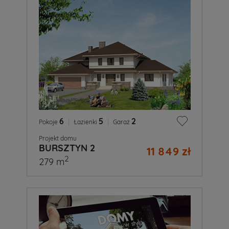
6
|
5
|
2
Pokoje
Łazienki
Garaż
Projekt domu
BURSZTYN 2
11 849 zł
2
279 m