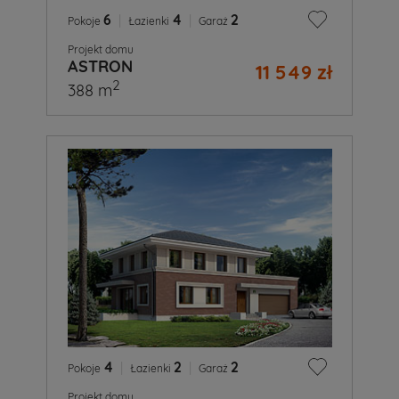
6
|
4
|
2
Pokoje
Łazienki
Garaż
Projekt domu
ASTRON
11 549 zł
2
388 m
4
|
2
|
2
Pokoje
Łazienki
Garaż
Projekt domu