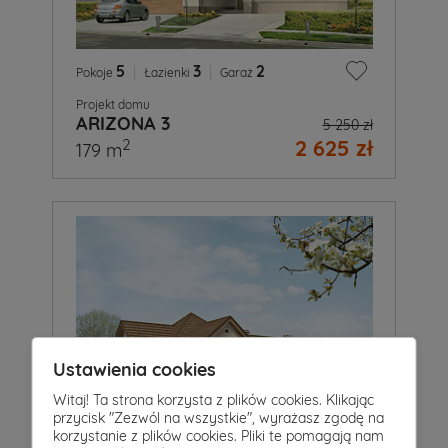
5
|
3
|
2
Pokoje
Łazienki
Garaż
Projekt domu
ARIZONA 3
5 250 zł
2 625 zł
2
179 m
Ustawienia cookies
Witaj! Ta strona korzysta z plików cookies. Klikając
przycisk "Zezwól na wszystkie", wyrażasz zgodę na
korzystanie z plików cookies. Pliki te pomagają nam