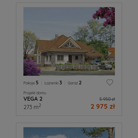
5
|
3
|
2
Pokoje
Łazienki
Garaż
Projekt domu
VEGA 2
5 950 zł
2 975 zł
2
273 m