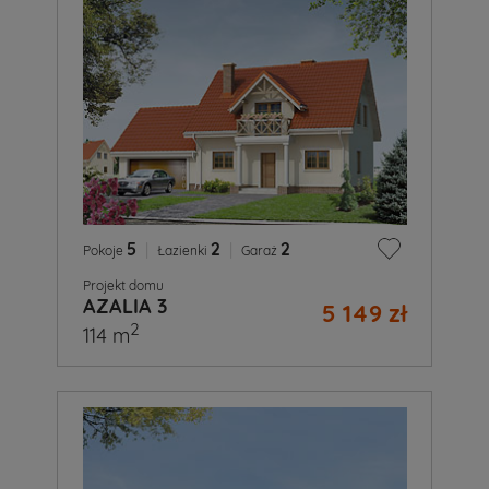
5
|
2
|
2
Pokoje
Łazienki
Garaż
Projekt domu
AZALIA 3
5 149 zł
2
114 m