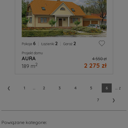
6
|
2
|
2
Pokoje
Łazienki
Garaż
Projekt domu
AURA
4 550 zł
2 275 zł
2
189 m
❮
1
...
2
3
4
5
6
...
z
7
❯
Powiązane kategorie: