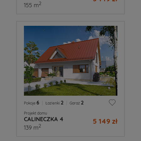
2
155 m
6
|
2
|
2
Pokoje
Łazienki
Garaż
Projekt domu
CALINECZKA 4
5 149 zł
2
139 m