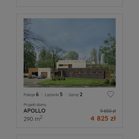
6
|
5
|
2
Pokoje
Łazienki
Garaż
Projekt domu
APOLLO
9 650 zł
4 825 zł
2
290 m