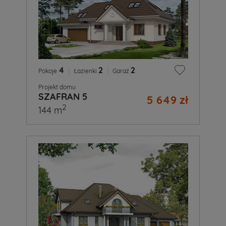
4
|
2
|
2
Pokoje
Łazienki
Garaż
Projekt domu
SZAFRAN 5
5 649 zł
2
144 m