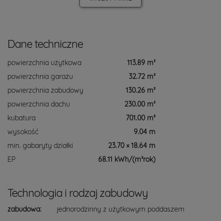
Dane techniczne
powierzchnia użytkowa
113.89 m²
powierzchnia garażu
32.72 m²
powierzchnia zabudowy
130.26 m²
powierzchnia dachu
230.00 m²
kubatura
701.00 m³
wysokość
9.04 m
min. gabaryty działki
23.70 × 18.64 m
EP
68.11 kWh/(m²rok)
Technologia i rodzaj zabudowy
zabudowa:
jednorodzinny z użytkowym poddaszem