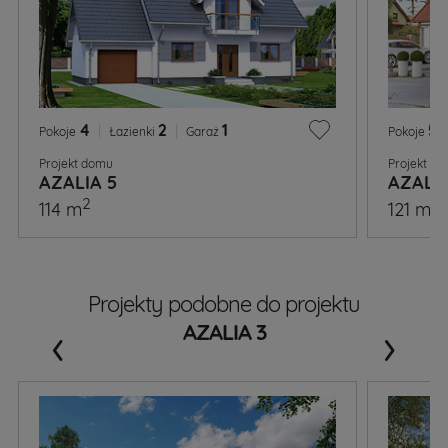
4
|
2
|
1
5
|
Pokoje
Łazienki
Garaż
Pokoje
Projekt domu
Projekt d
AZALIA 5
AZALI
2
2
114 m
121 m
Projekty podobne do projektu
‹
›
AZALIA 3