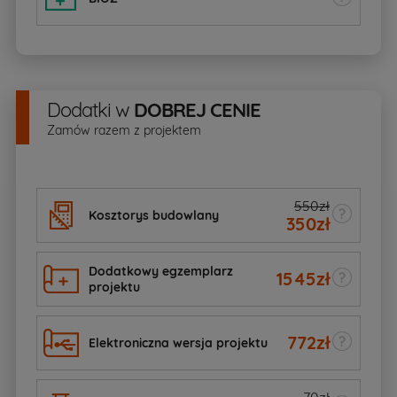
Dodatki
w
DOBREJ CENIE
Zamów razem z projektem
550zł
Kosztorys budowlany
350
zł
Dodatkowy egzemplarz
1545
zł
projektu
772
zł
Elektroniczna wersja projektu