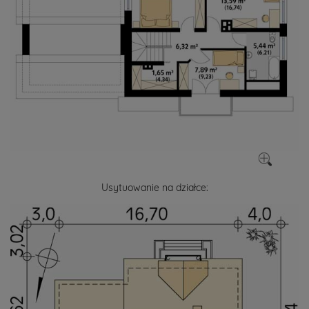
Usytuowanie na działce: