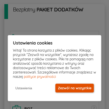
Bezpłatny
PAKIET DODATKÓW
Rzut w skali 1:500
pobierz
▸
Ustawienia cookies
Witaj! Ta strona korzysta z plików cookies. Klikając
przycisk "Zezwól na wszystkie", wyrażasz zgodę na
Charakterystyka energetyczna
korzystanie z plików cookies. Pliki te pomagają nam
analizować sposób korzystania z witryny oraz
dostosowywać treści reklamowe do Twoich
zainteresowań. Szczegółowe informacje znajdziesz w
Zgoda na zmiany
naszej
polityce prywatności
Zezwól na wszystkie
Ustawienia
Dziennik budowy
BIOZ