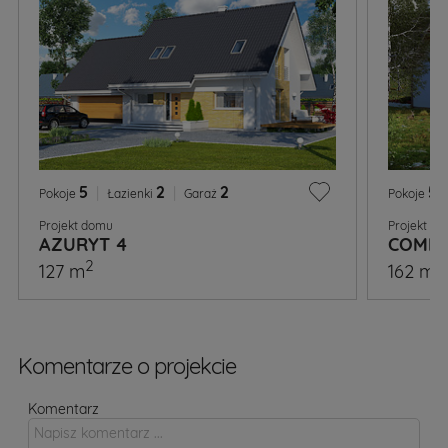
5
|
2
|
2
5
|
Pokoje
Łazienki
Garaż
Pokoje
Projekt domu
Projekt d
AZURYT 4
COMBO
2
2
127 m
162 m
Komentarze o projekcie
Komentarz