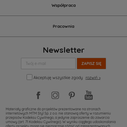
Współpraca
Pracownia
Newsletter
Twój
e-
mail:
Akceptuję wszystkie zgody
rozwiń >
Materiały graficzne do projektów prezentowane na stronach
internetowych MTM Styl Sp. z o.o. nie stanowią oferty w rozumieniu
przepisów Kodeksu Cywilnego, a jedynie zaproszenie do zawarcia
umowy (art. 71 Kodeksu Cywilnego). W wyniku ciągłego udoskonalania
oferty projekty mogą się nieznacznie różnić od zaprezentowanych