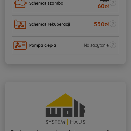
70zł
Schemat szamba
60
zł
550
zł
Schemat rekuperacji
Pompa ciepła
Na zapytanie