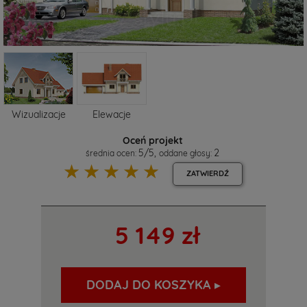
Wizualizacje
Elewacje
Oceń projekt
5
/
5
,
2
średnia ocen:
oddane głosy:
☆
☆
☆
☆
☆
ZATWIERDŹ
5 149 zł
DODAJ DO KOSZYKA ▸