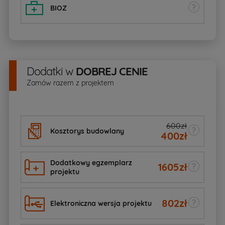
BIOZ
Dodatki
w
DOBREJ CENIE
Zamów razem z projektem
600zł
Kosztorys budowlany
400
zł
Dodatkowy egzemplarz
1605
zł
projektu
802
zł
Elektroniczna wersja projektu