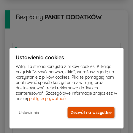
Bezpłatny
PAKIET DODATKÓW
Rzut w skali 1:500
pobierz
▸
Ustawienia cookies
Witaj! Ta strona korzysta z plików cookies. Klikając
przycisk "Zezwól na wszystkie", wyrażasz zgodę na
Charakterystyka energetyczna
korzystanie z plików cookies. Pliki te pomagają nam
analizować sposób korzystania z witryny oraz
dostosowywać treści reklamowe do Twoich
zainteresowań. Szczegółowe informacje znajdziesz w
Zgoda na zmiany
naszej
polityce prywatności
Zezwól na wszystkie
Ustawienia
Dziennik budowy