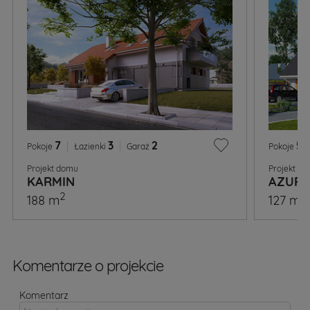
7
|
3
|
2
5
|
Pokoje
Łazienki
Garaż
Pokoje
Projekt domu
Projekt d
KARMIN
AZURY
2
2
188 m
127 m
Komentarze o projekcie
Komentarz