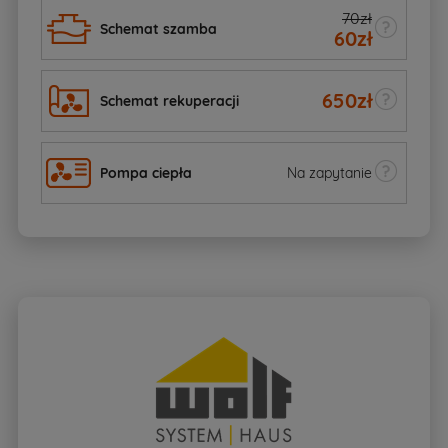
70zł
Schemat szamba
60
zł
650
zł
Schemat rekuperacji
Pompa ciepła
Na zapytanie