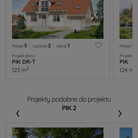
5
|
2
|
1
5
|
Pokoje
Łazienki
Garaż
Pokoje
Projekt domu
Projekt d
PIK DR-T
PIK
2
2
123 m
124 m
Projekty podobne do projektu
‹
›
PIK 2