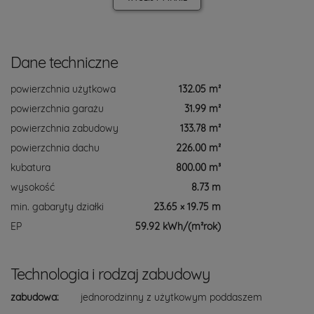
Dane techniczne
powierzchnia użytkowa
132.05 m²
powierzchnia garażu
31.99 m²
powierzchnia zabudowy
133.78 m²
powierzchnia dachu
226.00 m²
kubatura
800.00 m³
wysokość
8.73 m
min. gabaryty działki
23.65 × 19.75 m
EP
59.92 kWh/(m²rok)
Technologia i rodzaj zabudowy
zabudowa:
jednorodzinny z użytkowym poddaszem