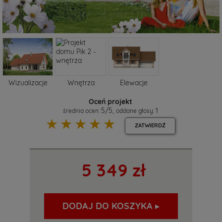
Wizualizacje
Wnętrza
Elewacje
Oceń projekt
5
/
5
,
1
średnia ocen:
oddane głosy:
☆
☆
☆
☆
☆
ZATWIERDŹ
5 349 zł
DODAJ DO KOSZYKA ▸