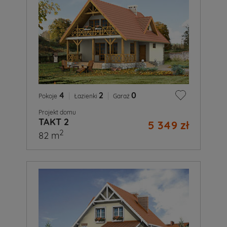
4
|
2
|
0
Pokoje
Łazienki
Garaż
Projekt domu
TAKT 2
5 349 zł
2
82 m