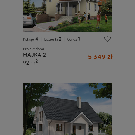
4
|
2
|
1
Pokoje
Łazienki
Garaż
Projekt domu
MAJKA 2
5 349 zł
2
92 m