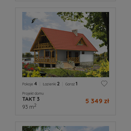
4
|
2
|
1
Pokoje
Łazienki
Garaż
Projekt domu
TAKT 3
5 349 zł
2
93 m