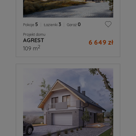
5
|
3
|
0
Pokoje
Łazienki
Garaż
Projekt domu
AGREST
6 649 zł
2
109 m