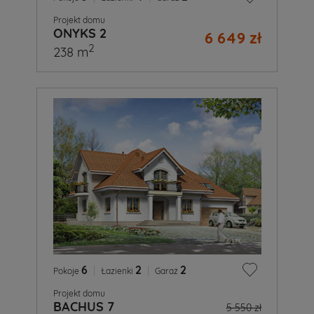
Projekt domu
ONYKS 2
6 649 zł
2
238 m
6
|
2
|
2
Pokoje
Łazienki
Garaż
Projekt domu
BACHUS 7
5 550 zł