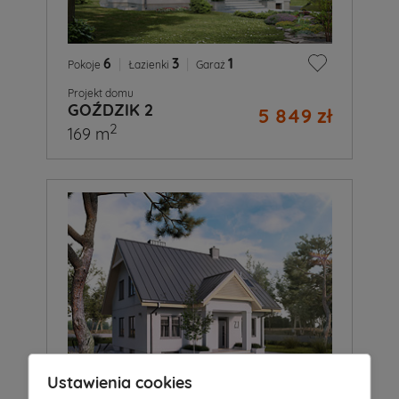
6
|
3
|
1
Pokoje
Łazienki
Garaż
Projekt domu
GOŹDZIK 2
5 849 zł
2
169 m
Ustawienia cookies