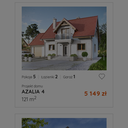
5
|
2
|
1
Pokoje
Łazienki
Garaż
Projekt domu
AZALIA 4
5 149 zł
2
121 m