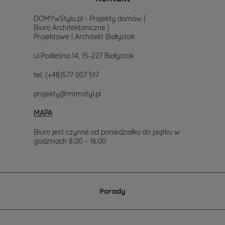
prostu
skontaktuj
DOMYwStylu.pl - Projekty domów |
się
Biuro Architektoniczne |
z
Projektowe | Architekt Białystok
nami.
Mailowo
ul.Podleśna 14, 15-227 Białystok
projekty@mtmstyl.pl
lub
tel:
(+48)577 007 517
telefonicznie
577-
projekty@mtmstyl.pl
007-
517.
MAPA
Chętnie
wesprzemy
Cię
Biuro jest czynne od poniedziałku do piątku w
w
godzinach 8:00 – 16:00
wyborze
projektu
domu.
Porady