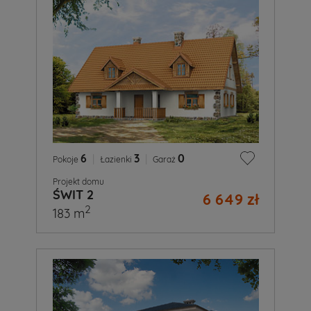
6
|
3
|
0
Pokoje
Łazienki
Garaż
Projekt domu
ŚWIT 2
6 649 zł
2
183 m