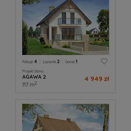
4
|
2
|
1
Pokoje
Łazienki
Garaż
Projekt domu
AGAWA 2
4 949 zł
2
117 m