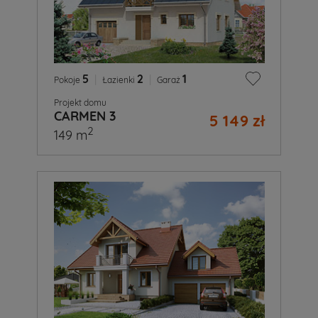
5
|
2
|
1
Pokoje
Łazienki
Garaż
Projekt domu
CARMEN 3
5 149 zł
2
149 m