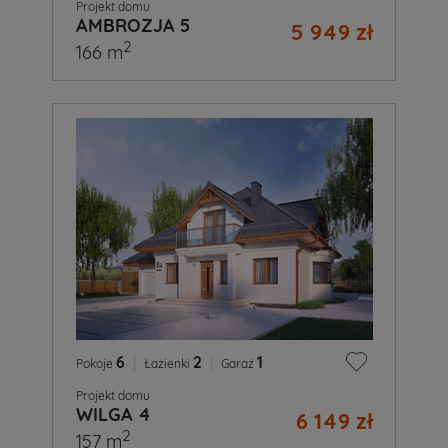
Projekt domu
AMBROZJA 5
5 949 zł
2
166 m
6
|
2
|
1
Pokoje
Łazienki
Garaż
Projekt domu
WILGA 4
6 149 zł
2
157 m