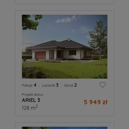
4
|
3
|
2
Pokoje
Łazienki
Garaż
Projekt domu
ARIEL 3
5 949 zł
2
128 m