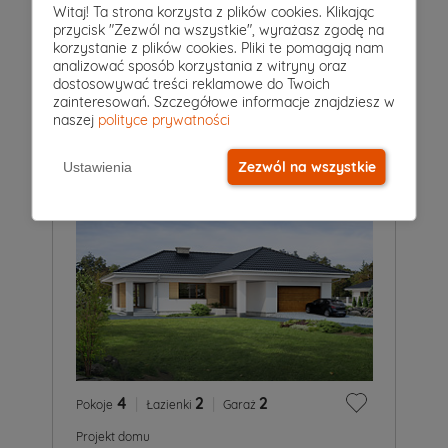
5
|
2
|
0
Witaj! Ta strona korzysta z plików cookies. Klikając
Pokoje
Łazienki
Garaż
przycisk "Zezwól na wszystkie", wyrażasz zgodę na
Projekt domu
korzystanie z plików cookies. Pliki te pomagają nam
PLISZKA 4
analizować sposób korzystania z witryny oraz
5 349 zł
dostosowywać treści reklamowe do Twoich
2
125 m
zainteresowań. Szczegółowe informacje znajdziesz w
naszej
polityce prywatności
Zezwól na wszystkie
Ustawienia
4
|
2
|
2
Pokoje
Łazienki
Garaż
Projekt domu