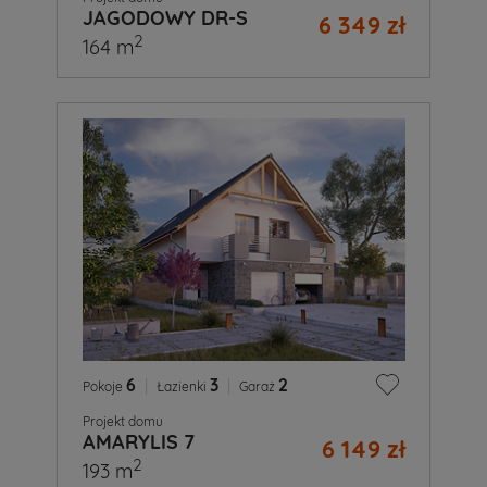
JAGODOWY DR-S
6 349 zł
2
164 m
6
|
3
|
2
Pokoje
Łazienki
Garaż
Projekt domu
AMARYLIS 7
6 149 zł
2
193 m