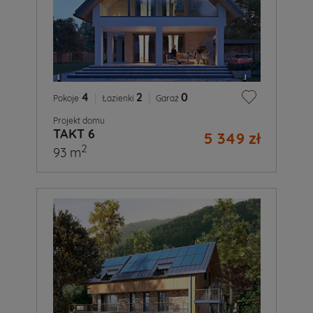
4
|
2
|
0
Pokoje
Łazienki
Garaż
Projekt domu
TAKT 6
5 349 zł
2
93 m