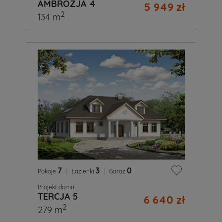
AMBROZJA 4
5 949 zł
2
134 m
7
|
3
|
0
Pokoje
Łazienki
Garaż
Projekt domu
TERCJA 5
6 640 zł
2
279 m