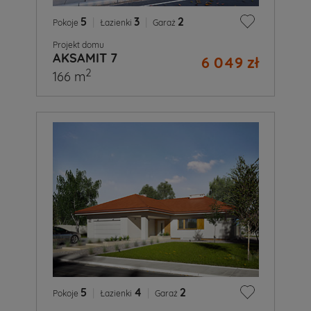
5
|
3
|
2
Pokoje
Łazienki
Garaż
Projekt domu
AKSAMIT 7
6 049 zł
2
166 m
5
|
4
|
2
Pokoje
Łazienki
Garaż