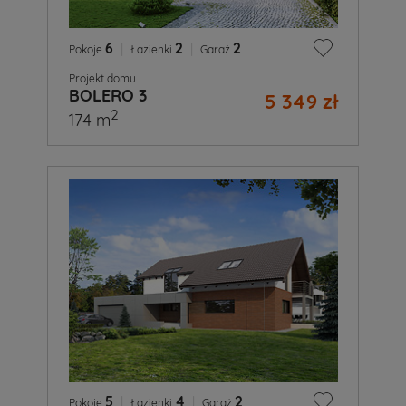
6
|
2
|
2
Pokoje
Łazienki
Garaż
Projekt domu
BOLERO 3
5 349 zł
2
174 m
5
|
4
|
2
Pokoje
Łazienki
Garaż