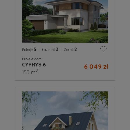
5
|
3
|
2
Pokoje
Łazienki
Garaż
Projekt domu
CYPRYS 6
6 049 zł
2
153 m