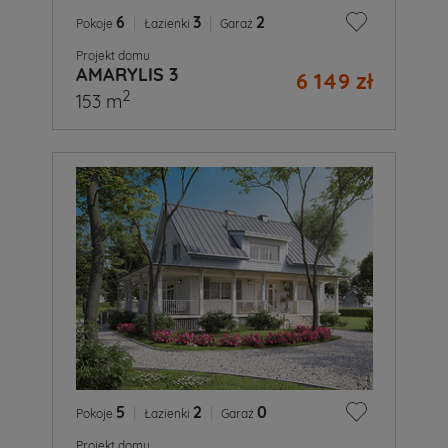
6
|
3
|
2
Pokoje
Łazienki
Garaż
Projekt domu
AMARYLIS 3
6 149 zł
2
153 m
5
|
2
|
0
Pokoje
Łazienki
Garaż
Projekt domu