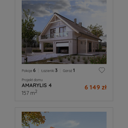
6
|
3
|
1
Pokoje
Łazienki
Garaż
Projekt domu
AMARYLIS 4
6 149 zł
2
157 m