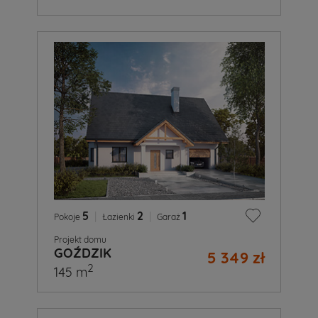
5
|
2
|
1
Pokoje
Łazienki
Garaż
Projekt domu
GOŹDZIK
5 349 zł
2
145 m