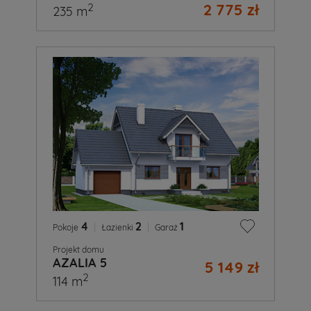
2 775 zł
2
235 m
4
|
2
|
1
Pokoje
Łazienki
Garaż
Projekt domu
AZALIA 5
5 149 zł
2
114 m