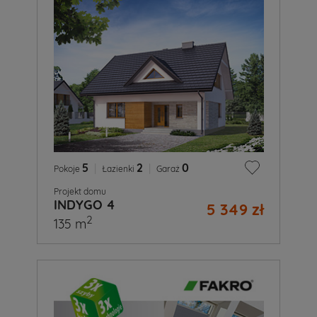
5
|
2
|
0
Pokoje
Łazienki
Garaż
Projekt domu
INDYGO 4
5 349 zł
2
135 m