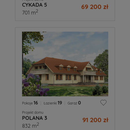
CYKADA 5
69 200 zł
2
701 m
16
|
19
|
0
Pokoje
Łazienki
Garaż
Projekt domu
POLANA 3
91 200 zł
2
832 m