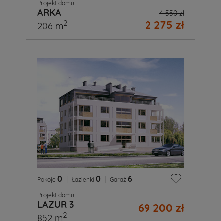
Projekt domu
ARKA
4 550 zł
2 275 zł
2
206 m
0
|
0
|
6
Pokoje
Łazienki
Garaż
Projekt domu
LAZUR 3
69 200 zł
2
852 m