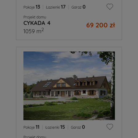
13
|
17
|
0
Pokoje
Łazienki
Garaż
Projekt domu
CYKADA 4
69 200 zł
2
1059 m
11
|
15
|
0
Pokoje
Łazienki
Garaż
Projekt domu