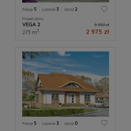
5
|
3
|
2
Pokoje
Łazienki
Garaż
Projekt domu
VEGA 2
5 950 zł
2 975 zł
2
273 m
5
|
3
|
0
Pokoje
Łazienki
Garaż