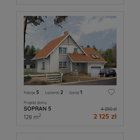
5
|
2
|
1
Pokoje
Łazienki
Garaż
Projekt domu
SOPRAN 5
4 250 zł
2 125 zł
2
128 m