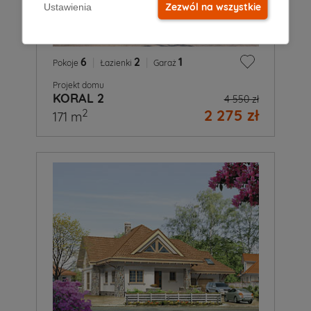
Zezwól na wszystkie
Ustawienia
6
|
2
|
1
Pokoje
Łazienki
Garaż
Projekt domu
KORAL 2
4 550 zł
2 275 zł
2
171 m