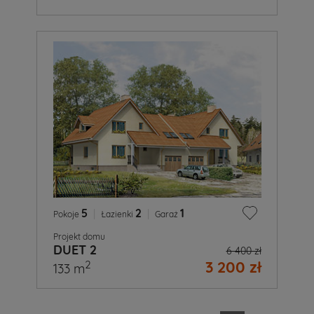
5
|
2
|
1
Pokoje
Łazienki
Garaż
Projekt domu
DUET 2
6 400 zł
3 200 zł
2
133 m