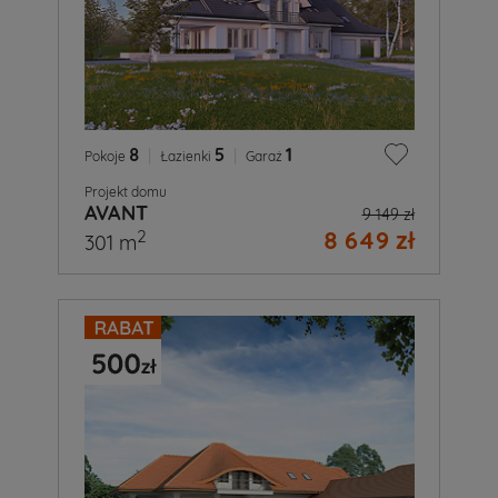
8
|
5
|
1
Pokoje
Łazienki
Garaż
Projekt domu
AVANT
9 149 zł
8 649 zł
2
301 m