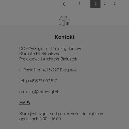
❮
1
2
z
2
Kontakt
DOMYwStylu.pl - Projekty domów |
Biuro Architektoniczne |
Projektowe | Architekt Białystok
ul.Podleśna 14, 15-227 Białystok
tel:
(+48)577 007 517
projekty@mtmstyl.pl
MAPA
Biuro jest czynne od poniedziałku do piątku w
godzinach 8:00 – 16:00