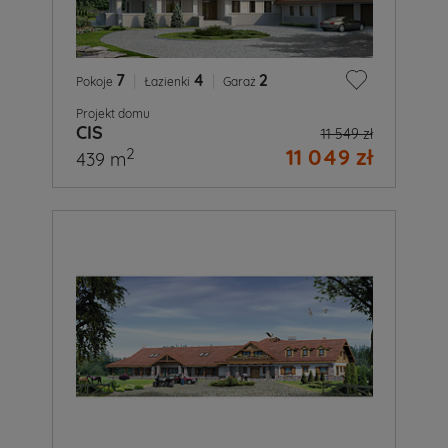
7
|
4
|
2
Pokoje
Łazienki
Garaż
Projekt domu
CIS
11 549 zł
11 049 zł
2
439 m