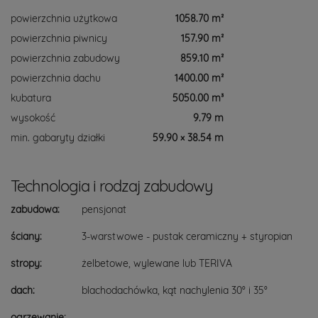
powierzchnia użytkowa
1058.70 m²
powierzchnia piwnicy
157.90 m²
powierzchnia zabudowy
859.10 m²
powierzchnia dachu
1400.00 m²
kubatura
5050.00 m³
wysokość
9.79 m
min. gabaryty działki
59.90 × 38.54 m
Technologia i rodzaj zabudowy
zabudowa:
pensjonat
ściany:
3-warstwowe - pustak ceramiczny + styropian
stropy:
żelbetowe, wylewane lub TERIVA
dach:
blachodachówka, kąt nachylenia 30° i 35°
ogrzewanie: