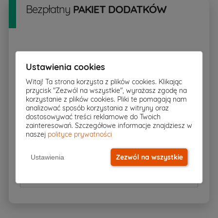
Bezpłatny
PAKIET DODATKÓW
Ustawienia cookies
Rzut w skali 1:500
pobierz
▸
Witaj! Ta strona korzysta z plików cookies. Klikając
przycisk "Zezwól na wszystkie", wyrażasz zgodę na
korzystanie z plików cookies. Pliki te pomagają nam
Zgoda na zmiany
analizować sposób korzystania z witryny oraz
dostosowywać treści reklamowe do Twoich
zainteresowań. Szczegółowe informacje znajdziesz w
naszej
polityce prywatności
Dziennik budowy
Zezwól na wszystkie
Ustawienia
BIOZ