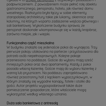
podpiwniczeniem. Z powodzeniem może pełnić rolę obiektu
gastronomicznego, pensjonatu, hotelu, jak również domu
weselnego. Rozłożysta bryła łączy w sobie elementy
staropolskiej architektury takie jak lukarny, okiennice oraz
kolumny, na których wsparto zadaszenie wejścia głównego i
sali bankietowej. Wykończenie budynku sprawia, że
pensjonat doskonale wkomponowuje się w każdy krajobraz,
zarówno miejski, jak i wiejski.
Funkcjonalna część mieszkalna
W budynku znalazło się jedenaście pokoi do wynajęcia. Trzy
pierwsze pokoju ulokowano na parterze i przystosowano dla
potrzeb osób niepełnosprawnych. Kolejne pokoje
przeniesiono na poddasze. Goście do wyboru mają sześć
mniejszych pokoi oraz dwa apartamenty. Każdy z pokoi
posiada własną łazienkę. Goście mają do wyboru łazienkę z
wanną lub prysznicem. Na poddaszu zaprojektowano
również przestronny holl z kącikiem wypoczynkowym, w
którym znalazły się wygodne kanapy, fotele i stoliki dla
gości. Autor projektu wygospodarował także duże
pomieszczenie gospodarcze, które właściciele mogą
wykorzystać według własnego uznania.
Duża sala bankietowa z antresolą