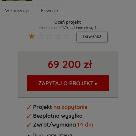
Wizualizacje
Elewacje
Oceń projekt
1
/
5
,
1
średnia ocen:
oddane głosy:
☆
☆
☆
☆
☆
ZATWIERDŹ
69 200 zł
Projekt
na zapytanie
Bezpłatna wysyłka
Zwrot/wymiana
14 dni
Drukuj kartę projektu