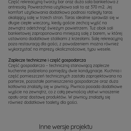
Część rekreacyjną tworzy bar oraz duża sala bankietowa z
antresolą. Powierzchnia użytkowa sali to aż 370 m2. Jej
komfort użytkowania dodatkowo podnosi rozległy taras
okalający salę w trzech stron. Taras idealnie sprawdzi się w
długie ciepłe wieczory, kiedy goście zechcą wyjść na
zewnątrz odetchnąć świeżym powietrzem. Tuż obok sali
bankietowej zaproponowano mniejszą salę z barem, w której
ustawiono dodatkowe stolikami z krzesłami. Salę rekreacyjną
poza restauracją dla gości, z powodzeniem można również
wykorzystać na imprezy okolicznościowe, typu wesele.
Zaplecze techniczne i część gospodarcza
Część gospodarczo – techniczną stanowiącą zaplecze
kuchenne podzielono pomiędzy dwie kondygnacje. Kuchnia i
część pomieszczeń technicznych zastała zaprojektowana na
parterze, pozostałe pomieszczenia gospodarcze oraz duża
kotłownia znalazły się w piwnicy. Piwnica posiada dodatkowe
wyjście na zewnątrz, co z całą pewnością ułatwi wnoszenie
opału oraz dostawę produktów. W piwnicy znalazły się
również dodatkowe toalety dla gości.
Inne wersje projektu