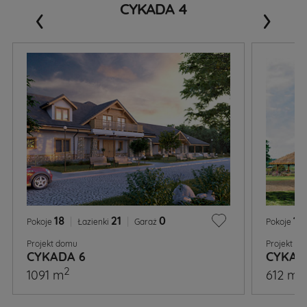
‹
›
CYKADA 4
18
|
21
|
0
11
Pokoje
Łazienki
Garaż
Pokoje
Projekt domu
Projekt d
CYKADA 6
CYKAD
2
2
1091 m
612 m