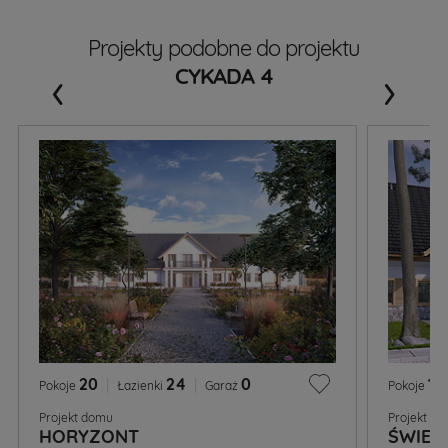
Projekty podobne do projektu
‹
›
CYKADA 4
20
|
24
|
0
12
Pokoje
Łazienki
Garaż
Pokoje
Projekt domu
Projekt d
HORYZONT
ŚWIER