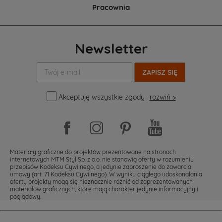
Pracownia
Newsletter
Twój
e-
mail:
Akceptuję wszystkie zgody
rozwiń >
Materiały graficzne do projektów prezentowane na stronach
internetowych MTM Styl Sp. z o.o. nie stanowią oferty w rozumieniu
przepisów Kodeksu Cywilnego, a jedynie zaproszenie do zawarcia
umowy (art. 71 Kodeksu Cywilnego). W wyniku ciągłego udoskonalania
oferty projekty mogą się nieznacznie różnić od zaprezentowanych
materiałów graficznych, które mają charakter jedynie informacyjny i
poglądowy.