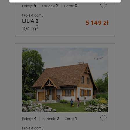
5
|
2
|
0
Pokoje
Łazienki
Garaż
Projekt domu
LILIA 2
5 149 zł
2
104 m
4
|
2
|
1
Pokoje
Łazienki
Garaż
Projekt domu