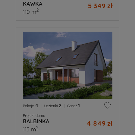
KAWKA
5 349 zł
2
110 m
4
|
2
|
1
Pokoje
Łazienki
Garaż
Projekt domu
BALBINKA
4 849 zł
2
115 m