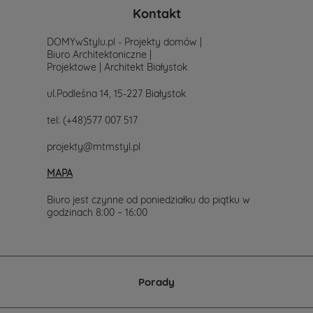
po
Kontakt
prostu
skontaktuj
DOMYwStylu.pl - Projekty domów |
się
Biuro Architektoniczne |
z
Projektowe | Architekt Białystok
nami.
Mailowo
ul.Podleśna 14, 15-227 Białystok
projekty@mtmstyl.pl
lub
tel:
(+48)577 007 517
telefonicznie
577-
projekty@mtmstyl.pl
007-
517.
MAPA
Chętnie
wesprzemy
Cię
Biuro jest czynne od poniedziałku do piątku w
w
godzinach 8:00 – 16:00
wyborze
projektu
domu.
Porady