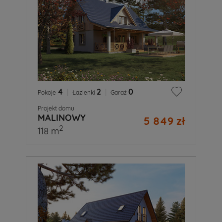
4
|
2
|
0
Pokoje
Łazienki
Garaż
Projekt domu
MALINOWY
5 849 zł
2
118 m