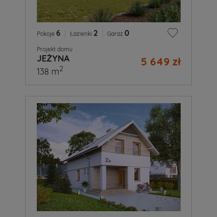
6
|
2
|
0
Pokoje
Łazienki
Garaż
Projekt domu
JEŻYNA
5 649 zł
2
138 m