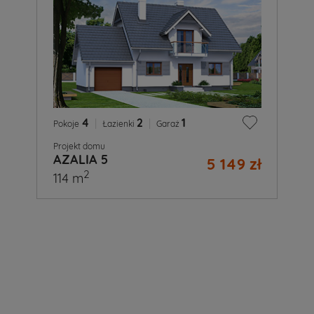
4
|
2
|
1
Pokoje
Łazienki
Garaż
Projekt domu
AZALIA 5
5 149 zł
2
114 m
A
Ty
już