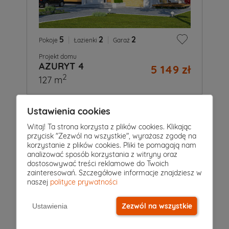
5
|
2
|
2
Pokoje
Łazienki
Garaż
Projekt domu
AZURYT 4
5 149 zł
2
127 m
Ustawienia cookies
Witaj! Ta strona korzysta z plików cookies. Klikając
przycisk "Zezwól na wszystkie", wyrażasz zgodę na
korzystanie z plików cookies. Pliki te pomagają nam
analizować sposób korzystania z witryny oraz
dostosowywać treści reklamowe do Twoich
zainteresowań. Szczegółowe informacje znajdziesz w
naszej
polityce prywatności
Zezwól na wszystkie
Ustawienia