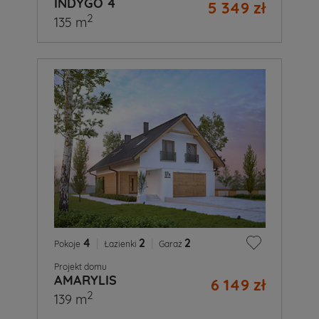
INDYGO 4
5 349 zł
2
135 m
4
|
2
|
2
Pokoje
Łazienki
Garaż
Projekt domu
AMARYLIS
6 149 zł
2
139 m