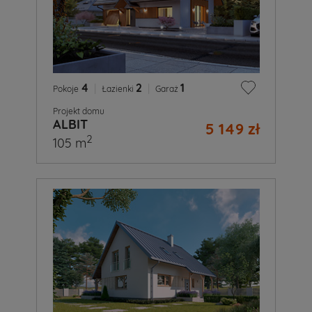
4
|
2
|
1
Pokoje
Łazienki
Garaż
Projekt domu
ALBIT
5 149 zł
2
105 m