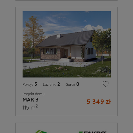
5
|
2
|
0
Pokoje
Łazienki
Garaż
Projekt domu
MAK 3
5 349 zł
2
115 m