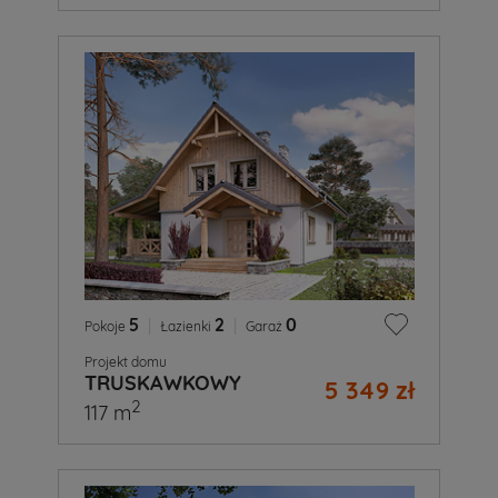
5
|
2
|
0
Pokoje
Łazienki
Garaż
Projekt domu
TRUSKAWKOWY
5 349 zł
2
117 m