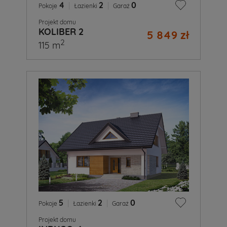
4
|
2
|
0
Pokoje
Łazienki
Garaż
Projekt domu
KOLIBER 2
5 849 zł
2
115 m
5
|
2
|
0
Pokoje
Łazienki
Garaż
Projekt domu