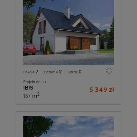
7
|
2
|
0
Pokoje
Łazienki
Garaż
Projekt domu
IBIS
5 349 zł
2
137 m