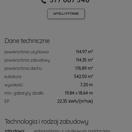
WYŚLIJ
PYTANIE
Dane techniczne
powierzchnia użytkowa
114.97 m²
powierzchnia zabudowy
114.35 m²
powierzchnia dachu
176.89 m²
kubatura
542.50 m³
wysokość
7.20 m
min. gabaryty działki
19.84 × 18.64 m
EP
22.35 kWh/(m²rok)
Technologia i rodzaj zabudowy
zabudowa:
jednorodzinny z użytkowym poddaszem