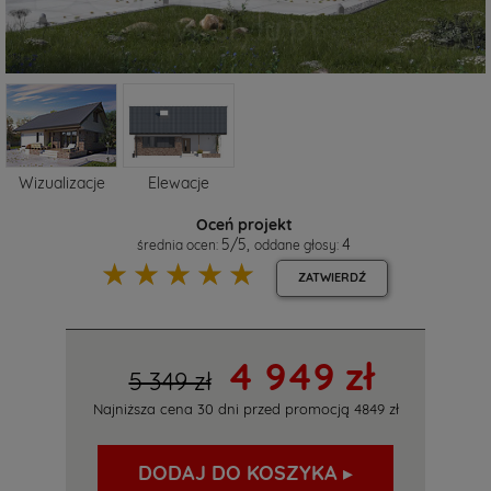
Wizualizacje
Elewacje
Oceń projekt
5
/
5
,
4
średnia ocen:
oddane głosy:
☆
☆
☆
☆
☆
ZATWIERDŹ
4 949 zł
5 349 zł
Najniższa cena 30 dni przed promocją
4849 zł
DODAJ DO KOSZYKA ▸