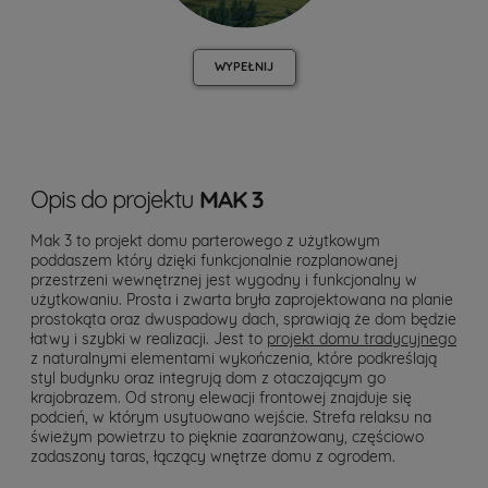
WYPEŁNIJ
Opis do projektu
MAK 3
Mak 3 to projekt domu parterowego z użytkowym
poddaszem który dzięki funkcjonalnie rozplanowanej
przestrzeni wewnętrznej jest wygodny i funkcjonalny w
użytkowaniu. Prosta i zwarta bryła zaprojektowana na planie
prostokąta oraz dwuspadowy dach, sprawiają że dom będzie
łatwy i szybki w realizacji. Jest to
projekt domu tradycyjnego
z naturalnymi elementami wykończenia, które podkreślają
styl budynku oraz integrują dom z otaczającym go
krajobrazem. Od strony elewacji frontowej znajduje się
podcień, w którym usytuowano wejście. Strefa relaksu na
świeżym powietrzu to pięknie zaaranżowany, częściowo
zadaszony taras, łączący wnętrze domu z ogrodem.