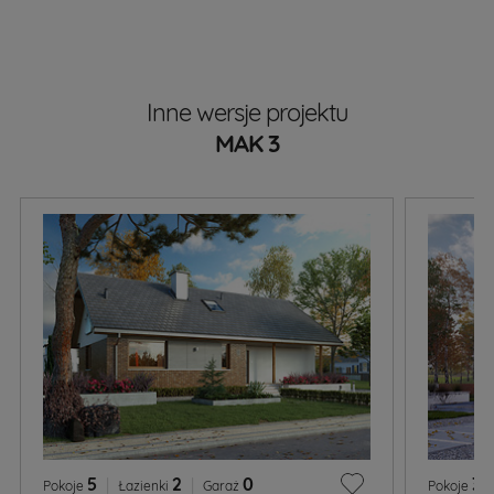
Inne wersje projektu
MAK 3
5
|
2
|
0
3
|
Pokoje
Łazienki
Garaż
Pokoje