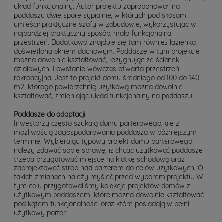
układ funkcjonalny. Autor projektu zaproponował na
poddaszu dwie spore sypialnie, w których pod skosami
umieścił praktyczne szafy w zabudowie, wykorzystując w
najbardziej praktyczny sposób, mało funkcjonalną
przestrzeń. Dodatkowo znajduje się tam również łazienka
doświetlona oknem dachowym. Poddasze w tym projekcie
można dowolnie kształtować, rezygnując ze ścianek
działowych. Powstanie wówczas otwarta przestrzeń
rekreacyjna. Jest to
projekt domu średniego od 100 do 140
m2
, którego powierzchnię użytkową można dowolnie
kształtować, zmieniając układ funkcjonalny na poddaszu.
Poddasze do adaptacji
Inwestorzy często szukają domu parterowego, ale z
możliwością zagospodarowania poddasza w późniejszym
terminie. Wybierając typowy projekt domu parterowego
należy zdawać sobie sprawę, iż chcąc użytkować poddasze
trzeba przygotować miejsce na klatkę schodową oraz
zaprojektować strop nad parterem do celów użytkowych. O
takich zmianach należy myśleć przed wyborem projektu. W
tym celu przygotowaliśmy kolekcje
projektów domów z
użytkowym poddaszem
, które można dowolnie kształtować
pod kątem funkcjonalności oraz które posiadają w pełni
użytkowy parter.