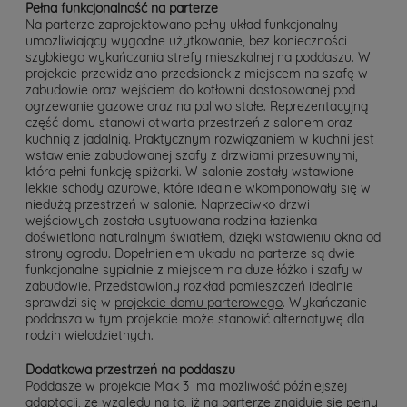
Pełna funkcjonalność na parterze
Na parterze zaprojektowano pełny układ funkcjonalny
umożliwiający wygodne użytkowanie, bez konieczności
szybkiego wykańczania strefy mieszkalnej na poddaszu. W
projekcie przewidziano przedsionek z miejscem na szafę w
zabudowie oraz wejściem do kotłowni dostosowanej pod
ogrzewanie gazowe oraz na paliwo stałe. Reprezentacyjną
część domu stanowi otwarta przestrzeń z salonem oraz
kuchnią z jadalnią. Praktycznym rozwiązaniem w kuchni jest
wstawienie zabudowanej szafy z drzwiami przesuwnymi,
która pełni funkcję spiżarki. W salonie zostały wstawione
lekkie schody ażurowe, które idealnie wkomponowały się w
niedużą przestrzeń w salonie. Naprzeciwko drzwi
wejściowych została usytuowana rodzina łazienka
doświetlona naturalnym światłem, dzięki wstawieniu okna od
strony ogrodu. Dopełnieniem układu na parterze są dwie
funkcjonalne sypialnie z miejscem na duże łóżko i szafy w
zabudowie. Przedstawiony rozkład pomieszczeń idealnie
sprawdzi się w
projekcie domu parterowego
. Wykańczanie
poddasza w tym projekcie może stanowić alternatywę dla
rodzin wielodzietnych.
Dodatkowa przestrzeń na poddaszu
Poddasze w projekcie Mak 3 ma możliwość późniejszej
adaptacji, ze względu na to, iż na parterze znajduje się pełny