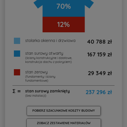
70%
12%
stolarka okienna i drzwiowa
40 788 zł
stan surowy otwarty
167 159 zł
(ściany konstrukcyjne i działowe,
konstrukcja dachu z pokryciem)
stan zerowy
29 349 zł
(fundamenty i ściany
fundamentowe)
∑ =
stan surowy zamknięty
237 296 zł
(bez instalacji)
POBIERZ SZACUNKOWE KOSZTY BUDOWY
ZOBACZ ZESTAWIENIE MATERIAŁÓW