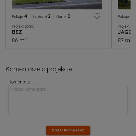
4
|
2
|
0
4
Pokoje
Łazienki
Garaż
Pokoje
Projekt domu
Projekt d
BEZ
JAGO
2
2
86 m
87 m
Komentarze o projekcie
Komentarz
DODAJ KOMENTARZ