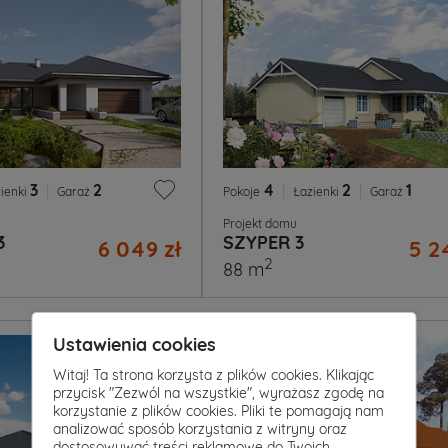
3
|
2
4
|
2
|
1
ienki
Garaż
Pokoje
Łazienki
Garaż
Projekt domu
3
SZYPER 3
6 049 zł
5 2
2
88 m
Ustawienia cookies
Witaj! Ta strona korzysta z plików cookies. Klikając
przycisk "Zezwól na wszystkie", wyrażasz zgodę na
korzystanie z plików cookies. Pliki te pomagają nam
analizować sposób korzystania z witryny oraz
dostosowywać treści reklamowe do Twoich