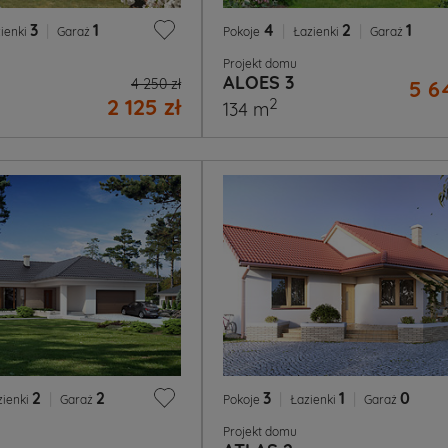
3
|
1
4
|
2
|
1
ienki
Garaż
Pokoje
Łazienki
Garaż
Projekt domu
ALOES 3
4 250 zł
5 6
2 125 zł
2
134 m
2
|
2
3
|
1
|
0
zienki
Garaż
Pokoje
Łazienki
Garaż
Projekt domu