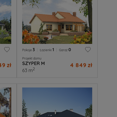
3
|
1
|
0
Pokoje
Łazienki
Garaż
Projekt domu
SZYPER M
49 zł
4 849 zł
2
63 m