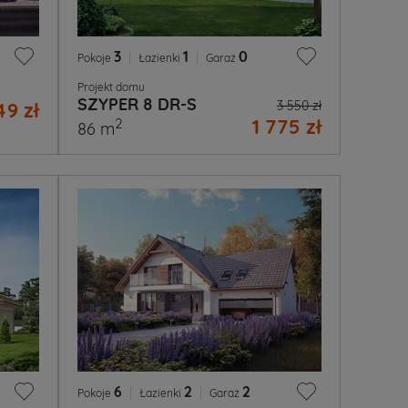
3
|
1
|
0
Pokoje
Łazienki
Garaż
Projekt domu
SZYPER 8 DR-S
49 zł
3 550 zł
1 775 zł
2
86 m
6
|
2
|
2
Pokoje
Łazienki
Garaż