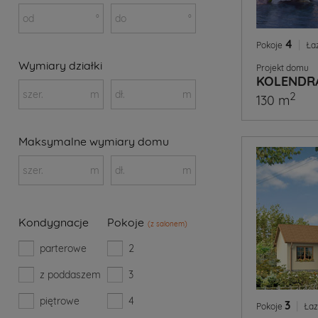
od
°
do
°
4
|
Pokoje
Ła
Wymiary działki
Projekt domu
KOLENDR
szer.
m
dł.
m
2
130 m
Maksymalne wymiary domu
szer.
m
dł.
m
Kondygnacje
Pokoje
(z salonem)
parterowe
2
z poddaszem
3
piętrowe
4
3
|
Pokoje
Łaz