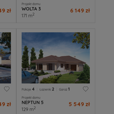
Projekt domu
WOLTA 3
49 zł
6 149 zł
2
171 m
4
|
2
|
1
Pokoje
Łazienki
Garaż
Projekt domu
NEPTUN 5
49 zł
5 549 zł
2
129 m