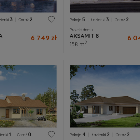
3
|
2
5
|
3
|
2
zienki
Garaż
Pokoje
Łazienki
Garaż
Projekt domu
A
AKSAMIT 8
6 749 zł
6 0
2
158 m
1
|
0
4
|
2
|
2
ienki
Garaż
Pokoje
Łazienki
Garaż