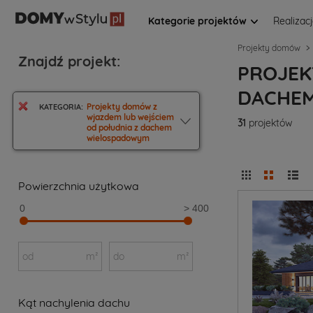
Kategorie projektów
Realizac
Projekty domów
Znajdź projekt:
PROJEK
DACHE
Projekty domów z
KATEGORIA:
wjazdem lub wejściem
31
projektów
od południa z dachem
wielospadowym
Powierzchnia użytkowa
0
> 400
od
m²
do
m²
Kąt nachylenia dachu