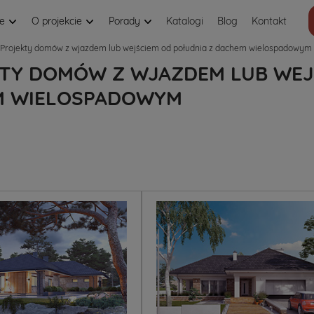
je
O projekcie
Porady
Katalogi
Blog
Kontakt
Projekty domów z wjazdem lub wejściem od południa z dachem wielospadowym
TY DOMÓW Z WJAZDEM LUB WEJ
M WIELOSPADOWYM