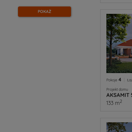
POKAŻ
4
|
Pokoje
Ła
Projekt domu
AKSAMIT 
2
133 m