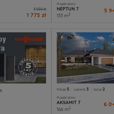
Projekt domu
NEPTUN 7
3 550 zł
5 9
1 775 zł
2
133 m
5
|
3
|
2
Pokoje
Łazienki
Garaż
n
Projekt domu
AKSAMIT 7
6 0
2
166 m