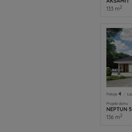
AKSAMIT
2
133 m
4
|
Pokoje
Ła
Projekt domu
NEPTUN 5
2
136 m