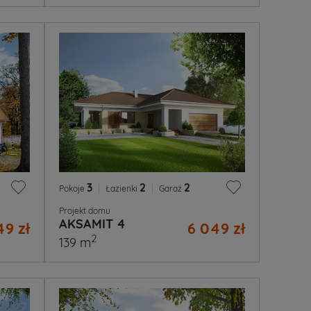
3
|
2
|
2
Pokoje
Łazienki
Garaż
Projekt domu
AKSAMIT 4
49 zł
6 049 zł
2
139 m