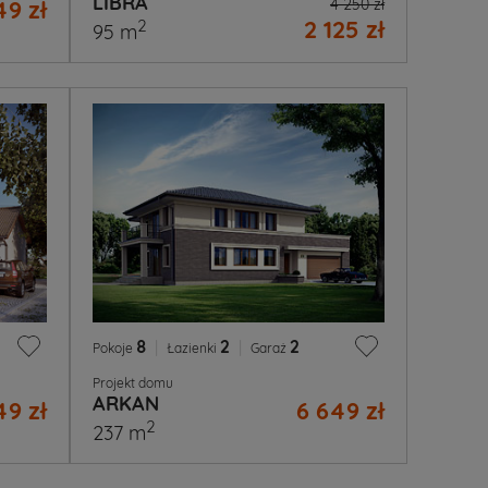
LIBRA
49 zł
4 250 zł
2 125 zł
2
95 m
8
|
2
|
2
Pokoje
Łazienki
Garaż
Projekt domu
ARKAN
49 zł
6 649 zł
2
237 m