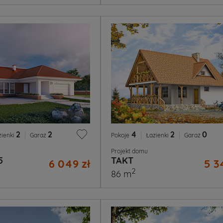
2
|
2
4
|
2
|
0
zienki
Garaż
Pokoje
Łazienki
Garaż
Projekt domu
5
TAKT
6 049 zł
5 3
2
86 m