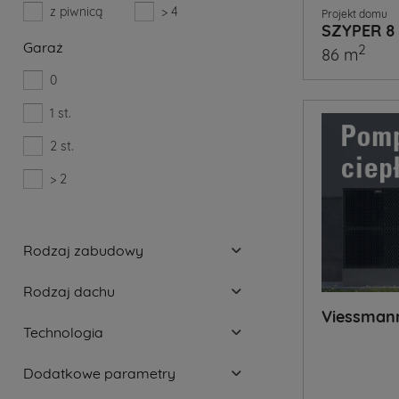
z piwnicą
> 4
Projekt domu
SZYPER 8
Garaż
2
86 m
0
1 st.
2 st.
> 2
Rodzaj zabudowy
Rodzaj dachu
Viessman
Technologia
Dodatkowe parametry