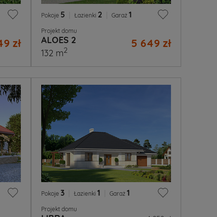
5
|
2
|
1
Pokoje
Łazienki
Garaż
Projekt domu
ALOES 2
49 zł
5 649 zł
2
132 m
3
|
1
|
1
Pokoje
Łazienki
Garaż
Projekt domu