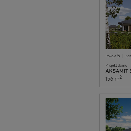
5
|
Pokoje
Łaz
Projekt domu
AKSAMIT 
2
156 m