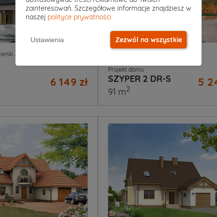
zainteresowań. Szczegółowe informacje znajdziesz w
naszej
polityce prywatności
Zezwól na wszystkie
Ustawienia
3
|
1
4
|
2
|
1
ienki
Garaż
Pokoje
Łazienki
Garaż
Projekt domu
SZYPER 2 DR-S
6 149 zł
5 2
2
91 m