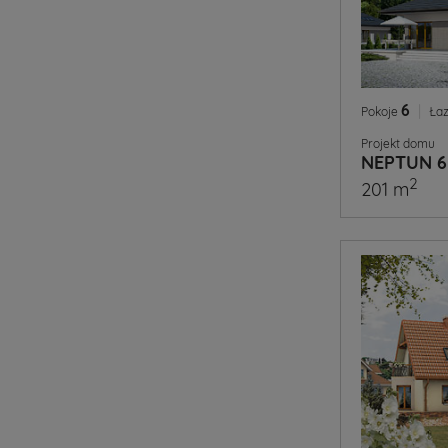
6
|
Pokoje
Łaz
Projekt domu
NEPTUN 6
2
201 m