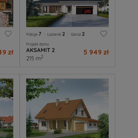
7
|
2
|
2
Pokoje
Łazienki
Garaż
Projekt domu
AKSAMIT 2
49 zł
5 949 zł
2
215 m