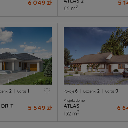
ATLAS 2
6 049 zł
5 1
2
66 m
2
|
1
6
|
2
|
0
zienki
Garaż
Pokoje
Łazienki
Garaż
Projekt domu
 DR-T
ATLAS
5 549 zł
6 6
2
132 m