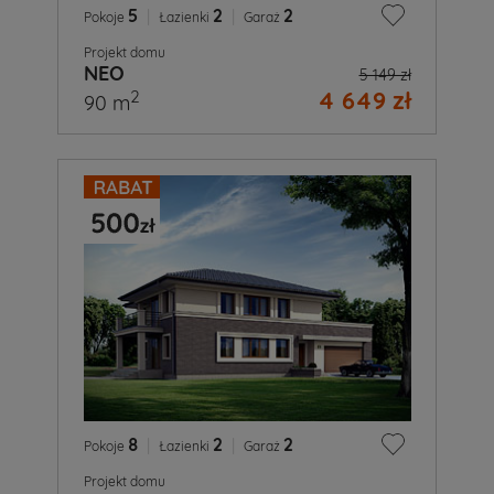
5
|
2
|
2
Pokoje
Łazienki
Garaż
Projekt domu
NEO
5 149 zł
4 649 zł
2
90 m
8
|
2
|
2
Pokoje
Łazienki
Garaż
Projekt domu