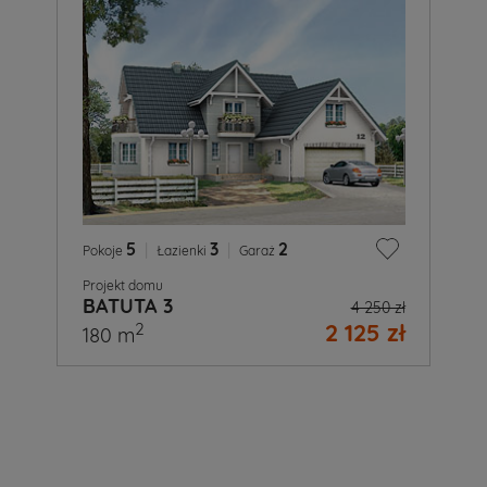
5
|
3
|
2
Pokoje
Łazienki
Garaż
Projekt domu
BATUTA 3
4 250 zł
2 125 zł
2
180 m
A