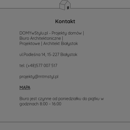
zacząć
poszukiwania
projektu,
po
Kontakt
prostu
skontaktuj
DOMYwStylu.pl - Projekty domów |
się
Biuro Architektoniczne |
z
Projektowe | Architekt Białystok
nami.
Mailowo
ul.Podleśna 14, 15-227 Białystok
projekty@mtmstyl.pl
lub
tel:
(+48)577 007 517
telefonicznie
577-
projekty@mtmstyl.pl
007-
517.
MAPA
Chętnie
wesprzemy
Cię
Biuro jest czynne od poniedziałku do piątku w
w
godzinach 8:00 – 16:00
wyborze
projektu
domu.