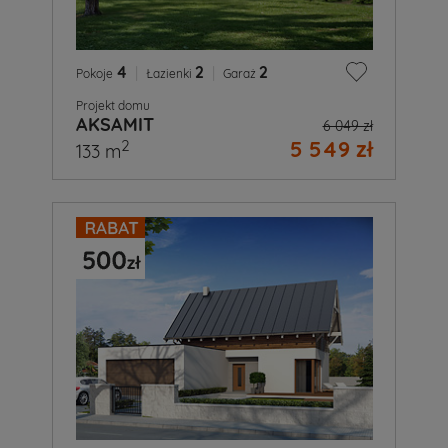
4
|
2
|
2
Pokoje
Łazienki
Garaż
Projekt domu
AKSAMIT
6 049 zł
5 549 zł
2
133 m