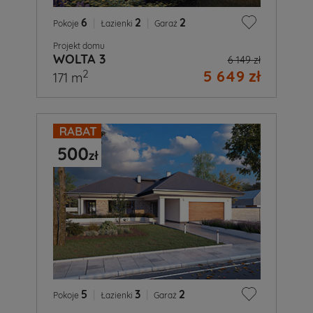
6
|
2
|
2
Pokoje
Łazienki
Garaż
Projekt domu
WOLTA 3
6 149 zł
5 649 zł
2
171 m
5
|
3
|
2
Pokoje
Łazienki
Garaż