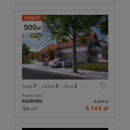
7
|
3
|
2
Pokoje
Łazienki
Garaż
Projekt domu
KARMIN
6 649 zł
6 149 zł
2
188 m