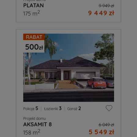
PLATAN
9 949 zł
9 449 zł
2
175 m
5
|
3
|
2
Pokoje
Łazienki
Garaż
Projekt domu
AKSAMIT 8
6 049 zł
5 549 zł
2
158 m