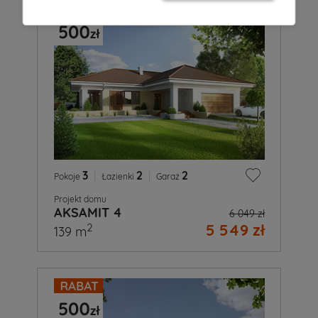
3
|
2
|
2
Pokoje
Łazienki
Garaż
Projekt domu
AKSAMIT 4
6 049 zł
5 549 zł
2
139 m