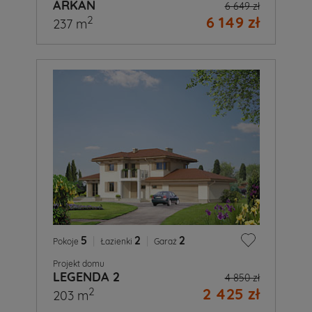
ARKAN
6 649 zł
6 149 zł
2
237 m
5
|
2
|
2
Pokoje
Łazienki
Garaż
Projekt domu
LEGENDA 2
4 850 zł
2 425 zł
2
203 m