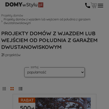
Projekty domów
Projekty domów z wjazdem lub wejściem od południa z garażem
dwustanowiskowym
PROJEKTY DOMÓW Z WJAZDEM LUB
WEJŚCIEM OD POŁUDNIA Z GARAŻEM
DWUSTANOWISKOWYM
21
projektów
sortuj