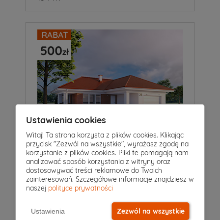
Ustawienia cookies
Witaj! Ta strona korzysta z plików cookies. Klikając
przycisk "Zezwól na wszystkie", wyrażasz zgodę na
4
|
2
|
2
Pokoje
Łazienki
Garaż
korzystanie z plików cookies. Pliki te pomagają nam
analizować sposób korzystania z witryny oraz
Projekt domu
dostosowywać treści reklamowe do Twoich
AKSAMIT 5
6 049 zł
zainteresowań. Szczegółowe informacje znajdziesz w
5 549 zł
2
133 m
naszej
polityce prywatności
Zezwól na wszystkie
Ustawienia