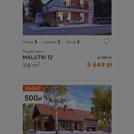
5
|
2
|
2
Pokoje
Łazienki
Garaż
Projekt domu
MALUTKI 12
6 149 zł
5 649 zł
2
108 m