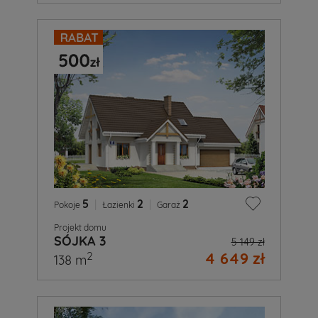
5
|
2
|
2
Pokoje
Łazienki
Garaż
Projekt domu
SÓJKA 3
5 149 zł
4 649 zł
2
138 m