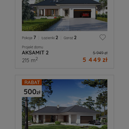
7
|
2
|
2
Pokoje
Łazienki
Garaż
Projekt domu
AKSAMIT 2
5 949 zł
5 449 zł
2
215 m