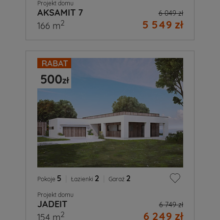
Projekt domu
AKSAMIT 7
6 049 zł
5 549 zł
2
166 m
5
|
2
|
2
Pokoje
Łazienki
Garaż
Projekt domu
JADEIT
6 749 zł
6 249 zł
2
154 m