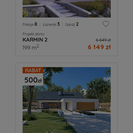
8
|
3
|
2
Pokoje
Łazienki
Garaż
Projekt domu
KARMIN 2
6 649 zł
6 149 zł
2
199 m