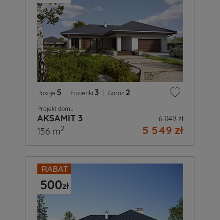
5
|
3
|
2
Pokoje
Łazienki
Garaż
Projekt domu
AKSAMIT 3
6 049 zł
5 549 zł
2
156 m