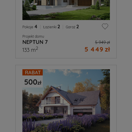
4
|
2
|
2
Pokoje
Łazienki
Garaż
Projekt domu
NEPTUN 7
5 949 zł
5 449 zł
2
133 m