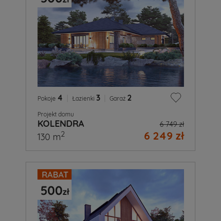
4
|
3
|
2
Pokoje
Łazienki
Garaż
Projekt domu
KOLENDRA
6 749 zł
6 249 zł
2
130 m