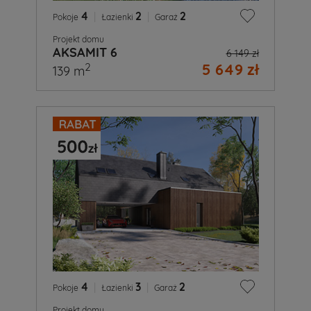
4
|
2
|
2
Pokoje
Łazienki
Garaż
Projekt domu
AKSAMIT 6
6 149 zł
5 649 zł
2
139 m
4
|
3
|
2
Pokoje
Łazienki
Garaż
Projekt domu